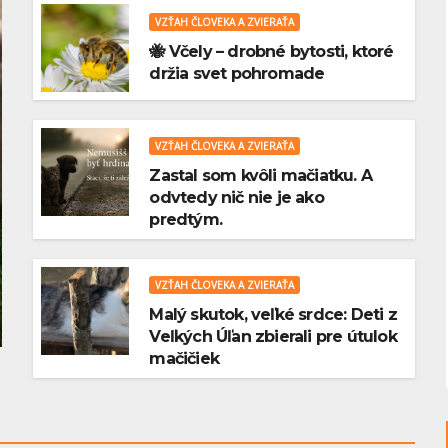
VZŤAH ČLOVEKA A ZVIERAŤA
🐝 Včely – drobné bytosti, ktoré
držia svet pohromade
VZŤAH ČLOVEKA A ZVIERAŤA
AKVARISTIKA
Ako správne
Zastal som kvôli mačiatku. A
odvtedy nič nie je ako
i
premýšľať pri
predtým.
ária (2.
zakladaní akvária (1.
VZŤAH ČLOVEKA A ZVIERAŤA
i
diel)- Najväčšia
 COMMENTS
8 FEBRUÁRA, 2026
0 COMMENTS
Malý skutok, veľké srdce: Deti z
i
chyba v
Veľkých Úľan zbierali pre útulok
mačičiek
akvaristike? Človek
chce všetko hneď