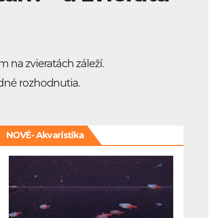
 na zvieratách záleží.
edné rozhodnutia.
NOVÉ- Akvaristika