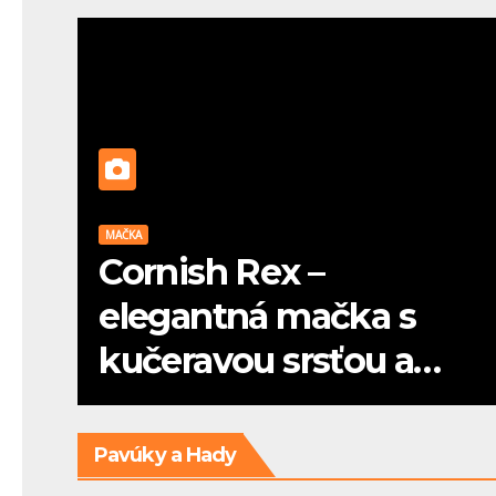
MAČKA
Cornish Rex –
elegantná mačka s
kučeravou srsťou a
psou dušou
Pavúky a Hady