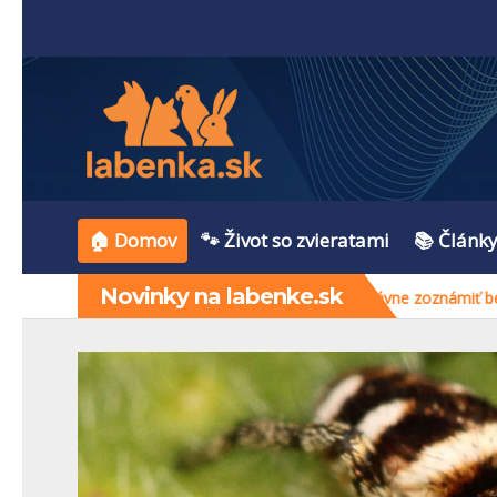
🏠 Domov
🐾 Život so zvieratami
📚 Článk
Novinky na labenke.sk
é a prekvapivo „roztomilé“ pavúky
Máte doma mačku a chcete dr