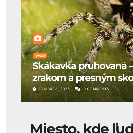
PAVÚKY
ým
Skákajúce pavúčiky – m
prekvapivo „roztomilé
23 MARCA, 2026
0 COMMENTS
Miesto, kde ľu