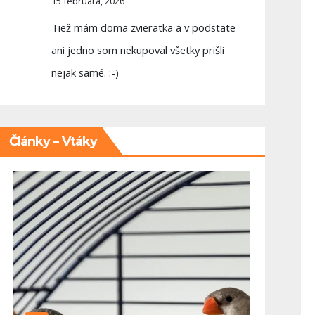
15 februára, 2026
Tiež mám doma zvieratka a v podstate
ani jedno som nekupoval všetky prišli
nejak samé. :-)
Články – Vtáky