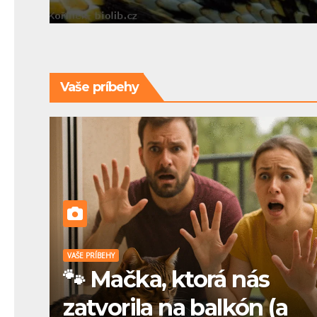
Vaše príbehy
VAŠE PRÍBEHY
🐾 Mačka, ktorá nás
zatvorila na balkón (a