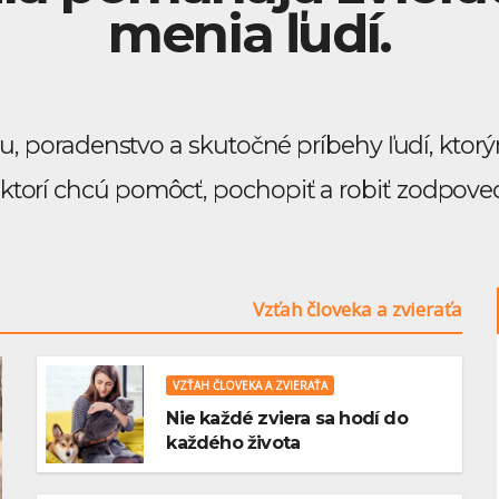
menia ľudí.
u, poradenstvo a skutočné príbehy ľudí, ktorým
 ktorí chcú pomôcť, pochopiť a robiť zodpov
Vzťah človeka a zvieraťa
VZŤAH ČLOVEKA A ZVIERAŤA
Nie každé zviera sa hodí do
každého života