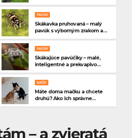
zachrániť život
PAVÚKY
Skákavka pruhovaná – malý
pavúk s výborným zrakom a
presným skokom
PAVÚKY
Skákajúce pavúčiky – malé,
MAČKY
inteligentné a prekvapivo
Máte doma mačku a chcete d
„roztomilé“ pavúky
správne zoznámiť bez stresu 
MAČKY
Máte doma mačku a chcete
22 MARCA, 2026
0 COMMENTS
druhú? Ako ich správne
zoznámiť bez stresu 🐾
ám – a zvieratá