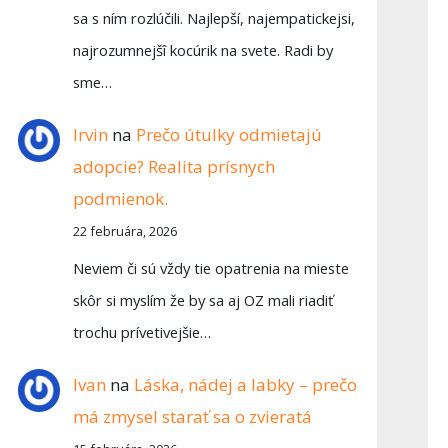
sa s ním rozlúčili. Najlepší, najempatickejsi,
najrozumnejšî kocúrik na svete. Radi by
sme…
Irvin
na
Prečo útulky odmietajú
adopcie? Realita prísnych
podmienok.
22 februára, 2026
Neviem či sú vždy tie opatrenia na mieste
skôr si myslím že by sa aj OZ mali riadiť
trochu prívetivejšie…
Ivan
na
Láska, nádej a labky – prečo
má zmysel starať sa o zvieratá