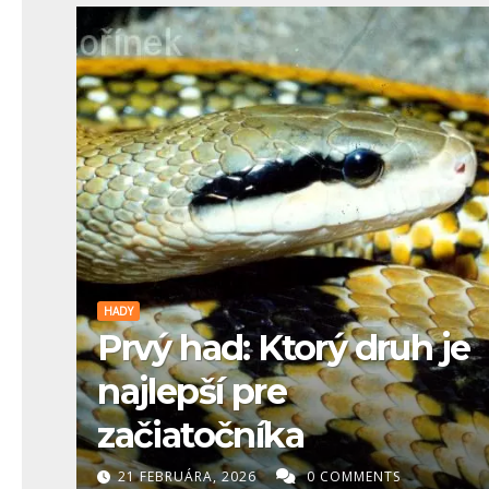
HADY
Prvý had: Ktorý druh je
najlepší pre
začiatočníka
21 FEBRUÁRA, 2026
0 COMMENTS