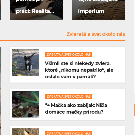
práci: Realita
impérium
verzus
VTÁKY
ája si
Zebričky – drobní
Zvieratá a svet okolo nás
očakávania
tu?
speváci, ktorí oživia
korela,
každý byt
ZVIERATÁ A SVET OKOLO NÁS
Všimli ste si niekedy zviera,
0 COMMENTS
23 MARCA, 2025
0 COMMENTS
ktoré „nikomu nepatrilo“, ale
ostalo vám v pamäti?
ZVIERATÁ A SVET OKOLO NÁS
🐾 Mačka ako zabijak: Ničia
domáce mačky prírodu?
ZVIERATÁ A SVET OKOLO NÁS