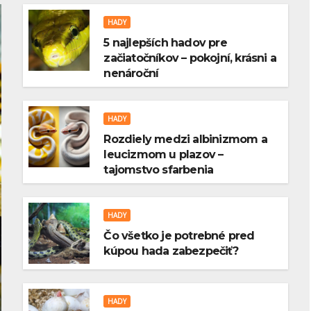
HADY
5 najlepších hadov pre
začiatočníkov – pokojní, krásni a
nenároční
HADY
Rozdiely medzi albinizmom a
leucizmom u plazov –
tajomstvo sfarbenia
HADY
Čo všetko je potrebné pred
kúpou hada zabezpečiť?
HADY