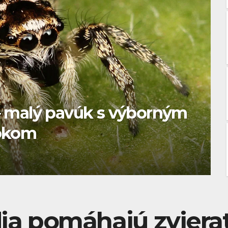
alé, inteligentné a
“ pavúky
dia pomáhajú zvierat