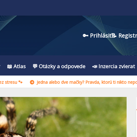
🔑 Prihlásiť
📝 Regist
y
📖 Atlas
💬 Otázky a odpovede
📣 Inzercia zvierat
uhú? Ako ich správne zoznámiť bez stresu 🐾
Jedna alebo dve