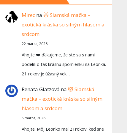
Mirec
na
🐱 Siamská mačka –
exotická kráska so silným hlasom a
srdcom
22 marca, 2026
Ahojte ❤️ ďakujeme, že ste sa s nami
podelili o tak krásnu spomienku na Leonka.
21 rokov je úžasný vek…
Renata Glatzová
na
🐱 Siamská
mačka – exotická kráska so silným
hlasom a srdcom
5 marca, 2026
Ahojte. Môj Leonko mal 21rokov, keď sne