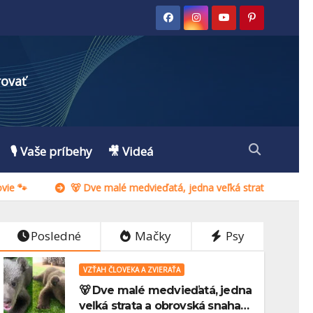
rovať
🎙️ Vaše príbehy
🎥 Videá
 mačky? Pravda, ktorú ti nikto nepovie 🐾
🐻 Dve malé medvie
Posledné
Mačky
Psy
VZŤAH ČLOVEKA A ZVIERAŤA
🐻 Dve malé medvieďatá, jedna
veľká strata a obrovská snaha