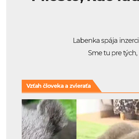
Labenka spája inzerci
Sme tu pre tých,
Vzťah človeka a zvieraťa