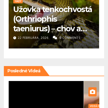
PES
hvostá
🐕 Maďarská vyžla: 
koho je vhodná a č
ov a
potrebuje?
MMENTS
20 FEBRUÁRA, 2026
0 COMMENTS
Posledné Videá
VIDEÁ HLODAVCE
V