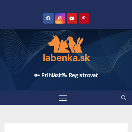
🔑 Prihlásiť
📝 Registrovať