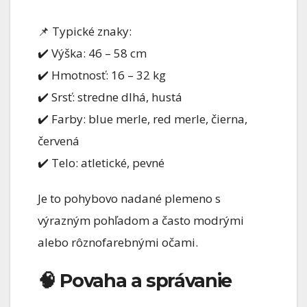
📌 Typické znaky:
✔️ Výška: 46 – 58 cm
✔️ Hmotnosť: 16 – 32 kg
✔️ Srsť: stredne dlhá, hustá
✔️ Farby: blue merle, red merle, čierna,
červená
✔️ Telo: atletické, pevné
Je to pohybovo nadané plemeno s
výrazným pohľadom a často modrými
alebo rôznofarebnými očami.
🧠 Povaha a správanie