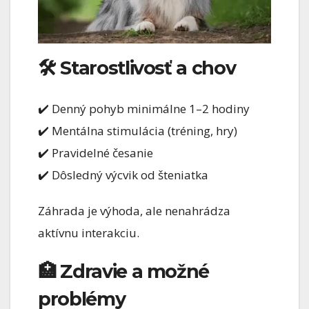
🛠 Starostlivosť a chov
✔️ Denný pohyb minimálne 1–2 hodiny
✔️ Mentálna stimulácia (tréning, hry)
✔️ Pravidelné česanie
✔️ Dôsledný výcvik od šteniatka
Záhrada je výhoda, ale nenahrádza
aktívnu interakciu.
🏥 Zdravie a možné
problémy