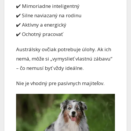
✔️ Mimoriadne inteligentný
✔️ Silne naviazaný na rodinu
✔️ Aktívny a energický
✔️ Ochotný pracovať
Austrálsky ovčiak potrebuje úlohy. Ak ich
nemá, môže si „vymyslieť vlastnú zábavu“
– čo nemusí byť vždy ideálne.
Nie je vhodný pre pasívnych majiteľov.