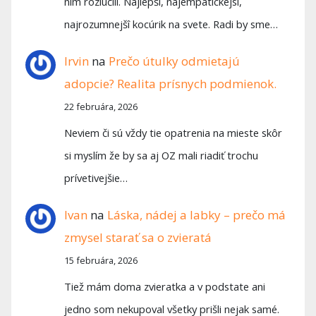
ním rozlúčili. Najlepší, najempatickejsi,
najrozumnejšî kocúrik na svete. Radi by sme…
Irvin
na
Prečo útulky odmietajú
adopcie? Realita prísnych podmienok.
22 februára, 2026
Neviem či sú vždy tie opatrenia na mieste skôr
si myslím že by sa aj OZ mali riadiť trochu
prívetivejšie…
Ivan
na
Láska, nádej a labky – prečo má
zmysel starať sa o zvieratá
15 februára, 2026
Tiež mám doma zvieratka a v podstate ani
jedno som nekupoval všetky prišli nejak samé.