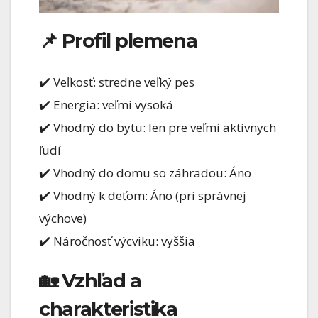
📌 Profil plemena
✔️ Veľkosť: stredne veľký pes
✔️ Energia: veľmi vysoká
✔️ Vhodný do bytu: len pre veľmi aktívnych
ľudí
✔️ Vhodný do domu so záhradou: Áno
✔️ Vhodný k deťom: Áno (pri správnej
výchove)
✔️ Náročnosť výcviku: vyššia
🏡 Vzhľad a
charakteristika