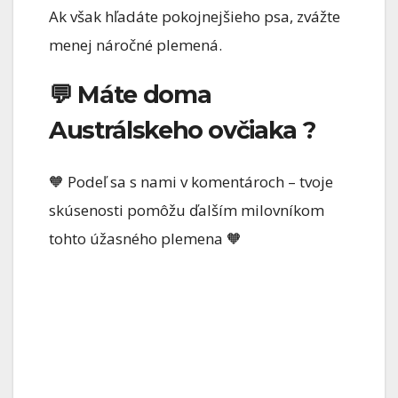
Ak však hľadáte pokojnejšieho psa, zvážte
menej náročné plemená.
💬 Máte doma
Austrálskeho ovčiaka ?
🧡 Podeľ sa s nami v komentároch – tvoje
skúsenosti pomôžu ďalším milovníkom
tohto úžasného plemena 🧡