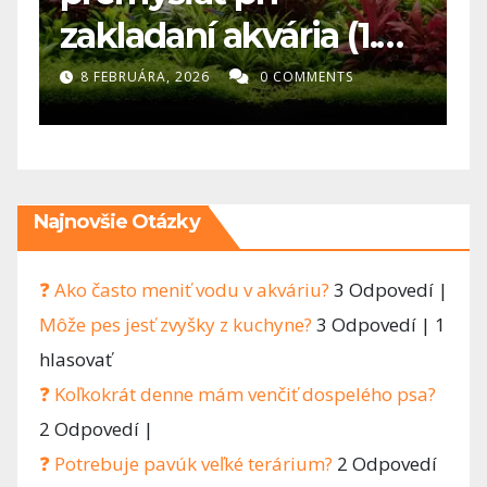
 (1.
dome – rozhodnutie,
 chyba
ktoré ovplyvní všetk
NTS
2 FEBRUÁRA, 2026
0 COMMENTS
lovek
eď
Najnovšie Otázky
❓ Ako často meniť vodu v akváriu?
3 Odpovedí
|
Môže pes jesť zvyšky z kuchyne?
3 Odpovedí
|
1
hlasovať
❓ Koľkokrát denne mám venčiť dospelého psa?
2 Odpovedí
|
❓ Potrebuje pavúk veľké terárium?
2 Odpovedí