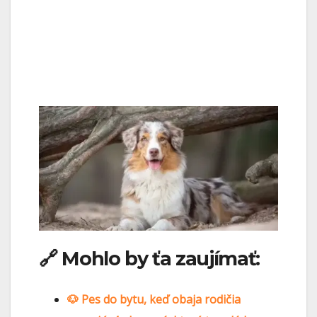
🔗 Mohlo by ťa zaujímať:
🐶 Pes do bytu, keď obaja rodičia