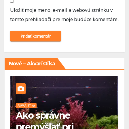
Uložiť moje meno, e-mail a webovú stránku v
tomto prehliadači pre moje budúce komentáre.
Nové – Akvaristika
AKVARISTIKA
Kam umiestniť
akvárium v byte aleb