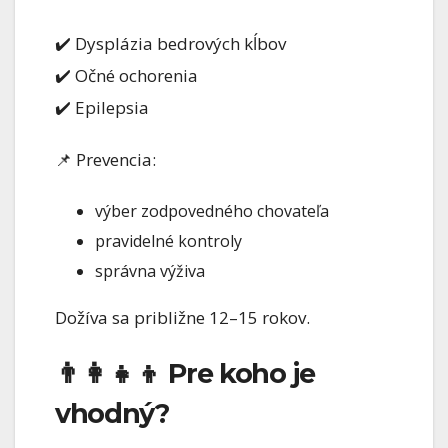
✔️ Dysplázia bedrových kĺbov
✔️ Očné ochorenia
✔️ Epilepsia
📌 Prevencia:
výber zodpovedného chovateľa
pravidelné kontroly
správna výživa
Dožíva sa približne 12–15 rokov.
👨‍👩‍👧‍👦 Pre koho je
vhodný?