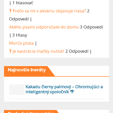
|
1 hlasovať
❓ Prečo sa mi v akváriu objavuje riasa?
2
Odpovedí
|
Akého psami odporúčate do domu
3 Odpovedí
|
3 Hlasy
Morča píska
|
❓ Je kastrácia mačky nutná?
2 Odpovedí
|
Najnovšie Ineráty
Kakadu čierny palmový – Ohromujúci a
inteligentný spoločník 🌴