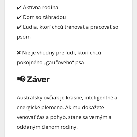
✔️ Aktívna rodina
✔️ Dom so záhradou
✔️ Ľudia, ktorí chcú trénovať a pracovať so
psom
❌ Nie je vhodný pre ľudí, ktorí chcú
pokojného „gaučového“ psa.
📢 Záver
Austrálsky ovčiak je krásne, inteligentné a
energické plemeno. Ak mu dokážete
venovať čas a pohyb, stane sa verným a
oddaným členom rodiny.