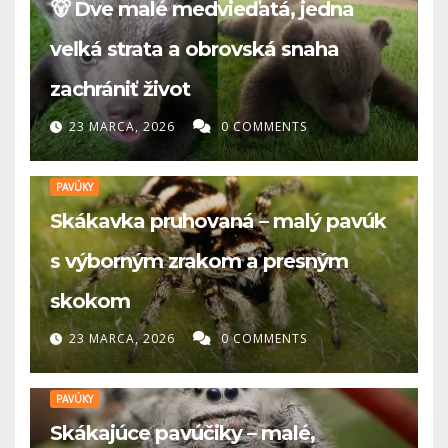
🐻 Dve malé medvieďatá, jedna
veľká strata a obrovská snaha
zachrániť život
23 MARCA, 2026
0 COMMENTS
PAVÚKY
Skákavka pruhovaná – malý pavúk
s výborným zrakom a presným
skokom
23 MARCA, 2026
0 COMMENTS
PAVÚKY
Skákajúce pavúčiky – malé,