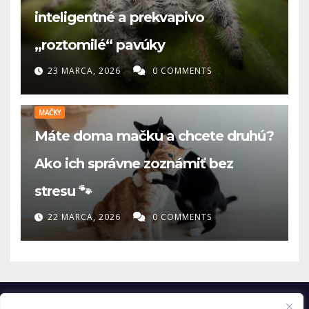
inteligentné a prekvapivo
„roztomilé“ pavúky
23 MARCA, 2026
0 COMMENTS
MAČKY
Máte doma mačku a chcete druhú?
Ako ich správne zoznámiť bez
stresu 🐾
22 MARCA, 2026
0 COMMENTS