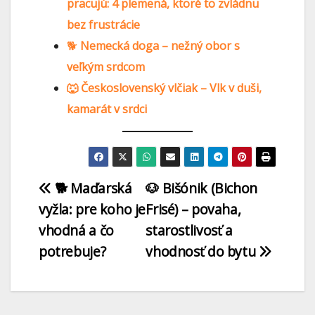
pracujú: 4 plemená, ktoré to zvládnu
bez frustrácie
🐕
Nemecká doga – nežný obor s
veľkým srdcom
🐺 Československý vlčiak – Vlk v duši,
kamarát v srdci
🐕 Maďarská
🐶 Bišónik (Bichon
vyžla: pre koho je
Frisé) – povaha,
vhodná a čo
starostlivosť a
potrebuje?
vhodnosť do bytu