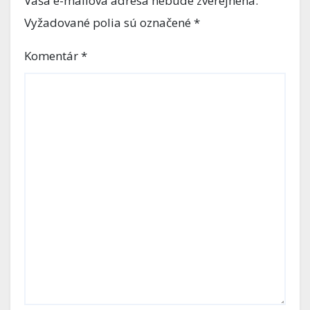
Vaša e-mailová adresa nebude zverejnená.
Vyžadované polia sú označené
*
Komentár
*