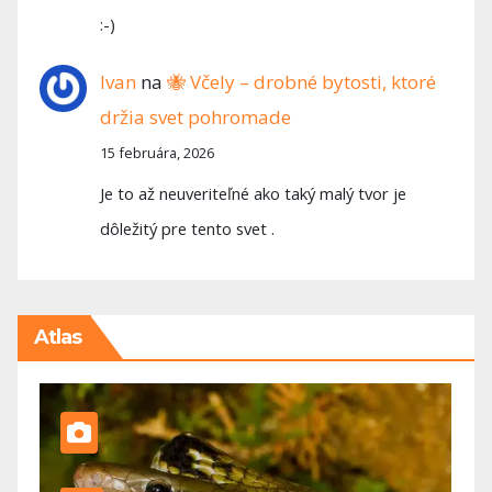
:-)
Ivan
na
🐝 Včely – drobné bytosti, ktoré
držia svet pohromade
15 februára, 2026
Je to až neuveriteľné ako taký malý tvor je
dôležitý pre tento svet .
Atlas