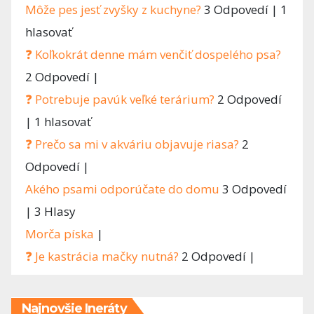
Môže pes jesť zvyšky z kuchyne?
3 Odpovedí
|
1
hlasovať
❓ Koľkokrát denne mám venčiť dospelého psa?
2 Odpovedí
|
❓ Potrebuje pavúk veľké terárium?
2 Odpovedí
|
1 hlasovať
❓ Prečo sa mi v akváriu objavuje riasa?
2
Odpovedí
|
Akého psami odporúčate do domu
3 Odpovedí
|
3 Hlasy
Morča píska
|
❓ Je kastrácia mačky nutná?
2 Odpovedí
|
Najnovšie Ineráty