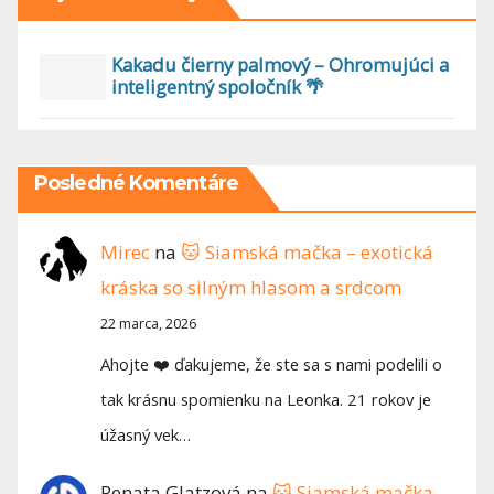
Kakadu čierny palmový – Ohromujúci a
inteligentný spoločník 🌴
Posledné Komentáre
Mirec
na
🐱 Siamská mačka – exotická
kráska so silným hlasom a srdcom
22 marca, 2026
Ahojte ❤️ ďakujeme, že ste sa s nami podelili o
tak krásnu spomienku na Leonka. 21 rokov je
úžasný vek…
Renata Glatzová
na
🐱 Siamská mačka –