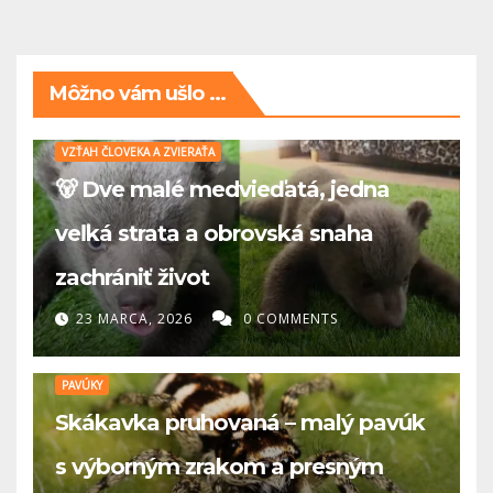
Môžno vám ušlo ...
VZŤAH ČLOVEKA A ZVIERAŤA
🐻 Dve malé medvieďatá, jedna
veľká strata a obrovská snaha
zachrániť život
23 MARCA, 2026
0 COMMENTS
PAVÚKY
Skákavka pruhovaná – malý pavúk
s výborným zrakom a presným