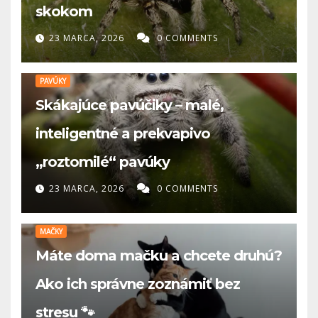
skokom
23 MARCA, 2026
0 COMMENTS
PAVÚKY
Skákajúce pavúčiky – malé,
inteligentné a prekvapivo
„roztomilé“ pavúky
23 MARCA, 2026
0 COMMENTS
MAČKY
Máte doma mačku a chcete druhú?
Ako ich správne zoznámiť bez
stresu 🐾