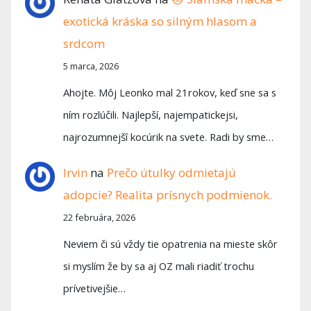
exotická kráska so silným hlasom a
srdcom
5 marca, 2026
Ahojte. Môj Leonko mal 21rokov, keď sne sa s
ním rozlúčili. Najlepší, najempatickejsi,
najrozumnejšî kocúrik na svete. Radi by sme…
Irvin
na
Prečo útulky odmietajú
adopcie? Realita prísnych podmienok.
22 februára, 2026
Neviem či sú vždy tie opatrenia na mieste skôr
si myslím že by sa aj OZ mali riadiť trochu
prívetivejšie…