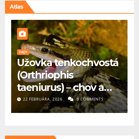
Atlas
HADY
P
Užovka tenkochvostá

(Orthriophis
k
taeniurus) – chov a
p
starostlivosť
22 FEBRUÁRA, 2026
0 COMMENTS