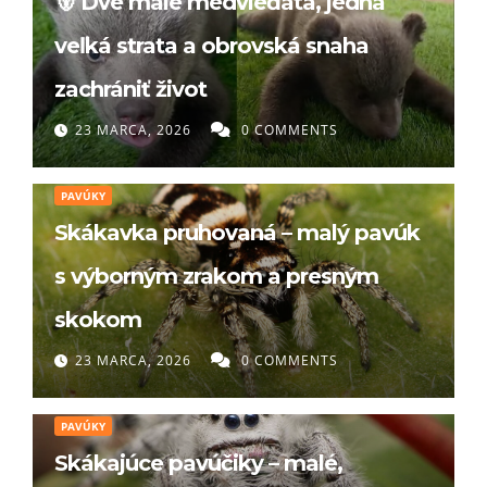
🐻 Dve malé medvieďatá, jedna
veľká strata a obrovská snaha
zachrániť život
23 MARCA, 2026
0 COMMENTS
PAVÚKY
Skákavka pruhovaná – malý pavúk
s výborným zrakom a presným
skokom
23 MARCA, 2026
0 COMMENTS
PAVÚKY
Skákajúce pavúčiky – malé,