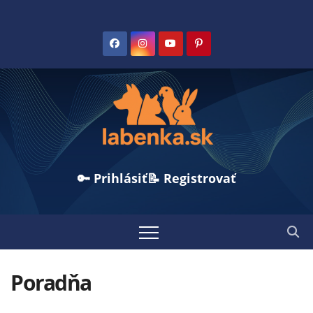
🔑 Prihlásiť
📝 Registrovať
Poradňa