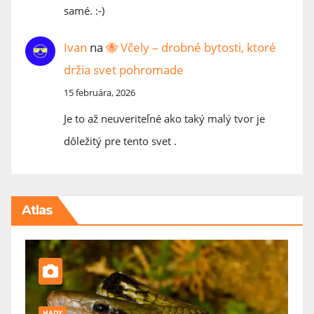
samé. :-)
Ivan
na
🐝 Včely – drobné bytosti, ktoré
držia svet pohromade
15 februára, 2026
Je to až neuveriteľné ako taký malý tvor je
dôležitý pre tento svet .
Atlas
HADY
P