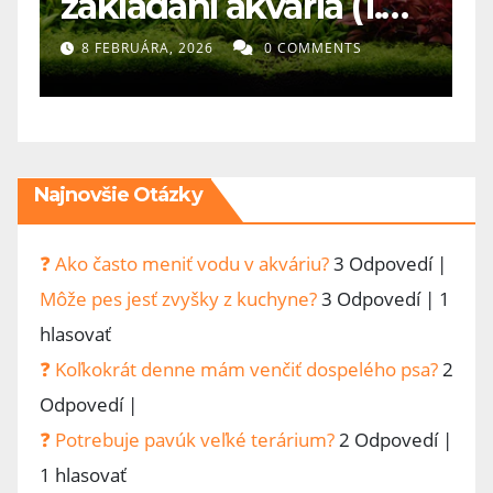
zakladaní akvária (1.
d
diel)- Najväčšia chyba
k
8 FEBRUÁRA, 2026
0 COMMENTS
v akvaristike? Človek
chce všetko hneď
Najnovšie Otázky
❓ Ako často meniť vodu v akváriu?
3 Odpovedí
|
Môže pes jesť zvyšky z kuchyne?
3 Odpovedí
|
1
hlasovať
❓ Koľkokrát denne mám venčiť dospelého psa?
2
Odpovedí
|
❓ Potrebuje pavúk veľké terárium?
2 Odpovedí
|
1 hlasovať