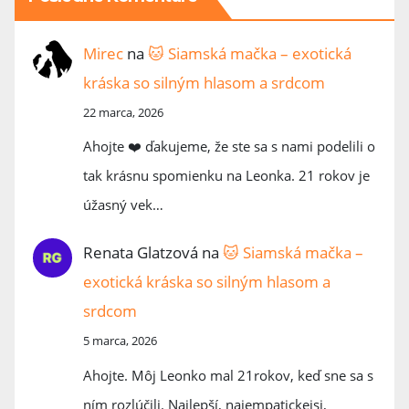
Mirec
na
🐱 Siamská mačka – exotická
kráska so silným hlasom a srdcom
22 marca, 2026
Ahojte ❤️ ďakujeme, že ste sa s nami podelili o
tak krásnu spomienku na Leonka. 21 rokov je
úžasný vek…
Renata Glatzová
na
🐱 Siamská mačka –
exotická kráska so silným hlasom a
srdcom
5 marca, 2026
Ahojte. Môj Leonko mal 21rokov, keď sne sa s
ním rozlúčili. Najlepší, najempatickejsi,