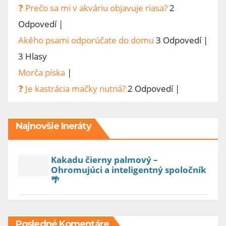
❓ Prečo sa mi v akváriu objavuje riasa?
2
Odpovedí
|
Akého psami odporúčate do domu
3 Odpovedí
|
3 Hlasy
Morča píska
|
❓ Je kastrácia mačky nutná?
2 Odpovedí
|
Najnovšie Ineráty
Kakadu čierny palmový –
Ohromujúci a inteligentný spoločník
🌴
Posledné Komentáre