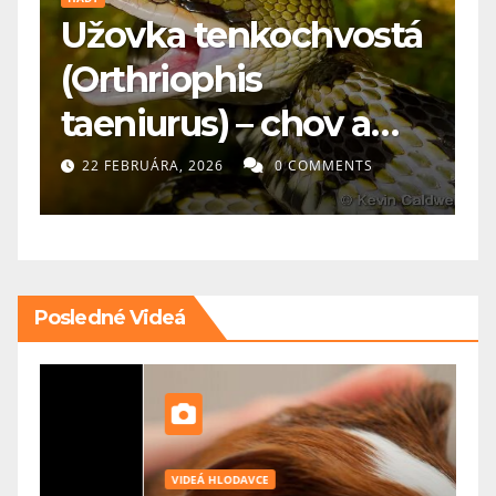
Užovka tenkochvostá

(Orthriophis
k
taeniurus) – chov a
p
starostlivosť
22 FEBRUÁRA, 2026
0 COMMENTS
Posledné Videá
VIDEÁ HLODAVCE
V