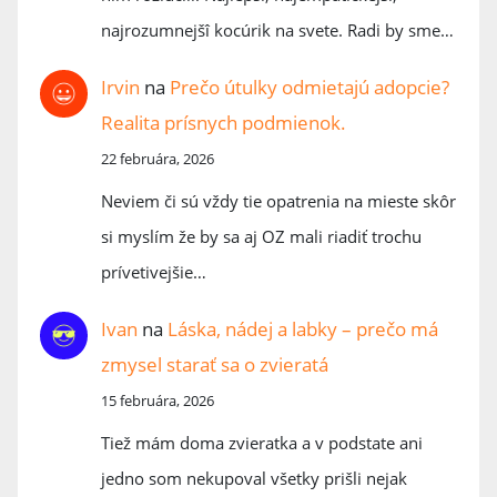
najrozumnejšî kocúrik na svete. Radi by sme…
Irvin
na
Prečo útulky odmietajú adopcie?
Realita prísnych podmienok.
22 februára, 2026
Neviem či sú vždy tie opatrenia na mieste skôr
si myslím že by sa aj OZ mali riadiť trochu
prívetivejšie…
Ivan
na
Láska, nádej a labky – prečo má
zmysel starať sa o zvieratá
15 februára, 2026
Tiež mám doma zvieratka a v podstate ani
jedno som nekupoval všetky prišli nejak