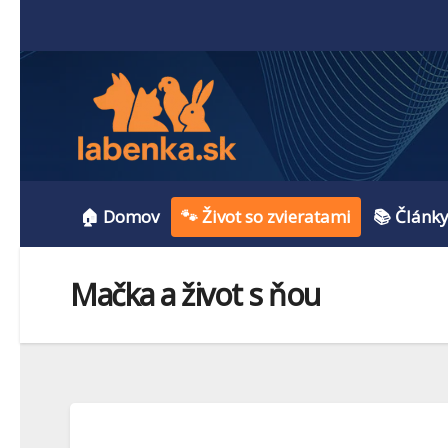
🏠 Domov
🐾 Život so zvieratami
📚 Článk
Mačka a život s ňou