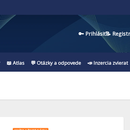
🔑 Prihlásiť
📝 Regist
y
📖 Atlas
💬 Otázky a odpovede
📣 Inzercia zvierat