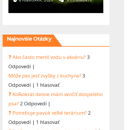
diel)- Najväčšia
rozh
8 FEBRUÁRA, 2026
0 COMMENTS
2 FEBRU
chyba v
ovpl
akvaristike? Človek
chce všetko hneď
Najnovšie Otázky
❓ Ako často meniť vodu v akváriu?
3
Odpovedí
|
Môže pes jesť zvyšky z kuchyne?
3
Odpovedí
|
1 hlasovať
❓ Koľkokrát denne mám venčiť dospelého
psa?
2 Odpovedí
|
❓ Potrebuje pavúk veľké terárium?
2
Odpovedí
|
1 hlasovať