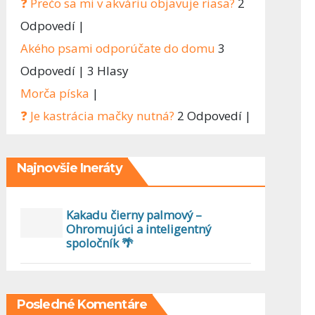
❓ Prečo sa mi v akváriu objavuje riasa?
2
Odpovedí
|
Akého psami odporúčate do domu
3
Odpovedí
|
3 Hlasy
Morča píska
|
❓ Je kastrácia mačky nutná?
2 Odpovedí
|
Najnovšie Ineráty
Kakadu čierny palmový –
Ohromujúci a inteligentný
spoločník 🌴
Posledné Komentáre