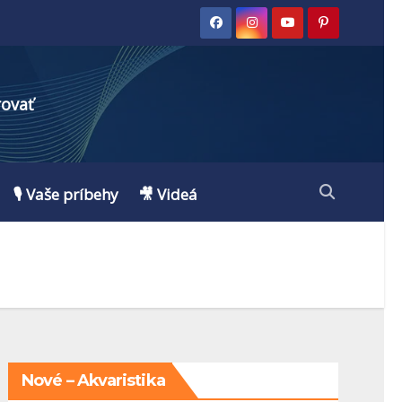
rovať
🎙️ Vaše príbehy
🎥 Videá
Nové – Akvaristika