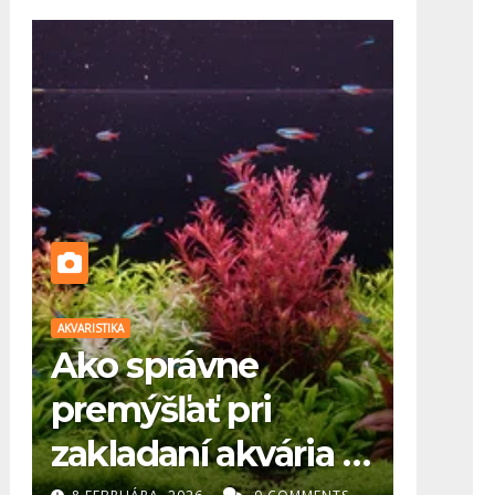
AKVARISTIKA
AKVARISTIKA
Ako správne
Kam 
premýšľať pri
akvá
zakladaní akvária (1.
aleb