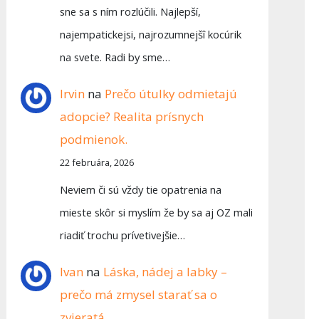
sne sa s ním rozlúčili. Najlepší,
najempatickejsi, najrozumnejšî kocúrik
na svete. Radi by sme…
Irvin
na
Prečo útulky odmietajú
adopcie? Realita prísnych
podmienok.
22 februára, 2026
Neviem či sú vždy tie opatrenia na
mieste skôr si myslím že by sa aj OZ mali
riadiť trochu prívetivejšie…
Ivan
na
Láska, nádej a labky –
prečo má zmysel starať sa o
zvieratá