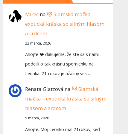
Mirec
na
🐱 Siamská mačka –
exotická kráska so silným hlasom
a srdcom
22 marca, 2026
Ahojte ❤️ ďakujeme, že ste sa s nami
podelili o tak krásnu spomienku na
Leonka. 21 rokov je úžasný vek…
Renata Glatzová
na
🐱 Siamská
mačka – exotická kráska so silným
hlasom a srdcom
5 marca, 2026
Ahojte. Môj Leonko mal 21rokov, keď