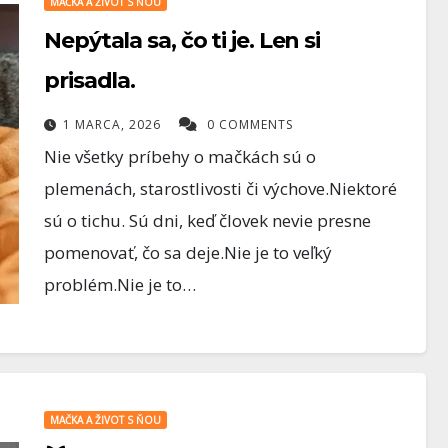
MAČKA A ŽIVOT S ŇOU
Nepýtala sa, čo ti je. Len si
prisadla.
1 MARCA, 2026
0 COMMENTS
Nie všetky príbehy o mačkách sú o
plemenách, starostlivosti či výchove.Niektoré
sú o tichu. Sú dni, keď človek nevie presne
pomenovať, čo sa deje.Nie je to veľký
problém.Nie je to…
AKVARISTIKA
ika –
Ako správne
n ryby v
premýšľať pri
zakladaní akvária
MAČKA A ŽIVOT S ŇOU