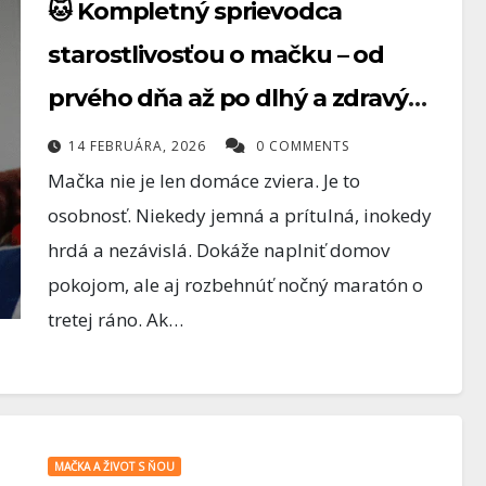
(2. diel): Nezačni
1 COMMENTS
8 FEBRUÁRA, 2026
0 COMMENTS
🐱 Kompletný sprievodca
rybami, začni
starostlivosťou o mačku – od
hlavou
prvého dňa až po dlhý a zdravý
život
14 FEBRUÁRA, 2026
0 COMMENTS
Mačka nie je len domáce zviera. Je to
osobnosť. Niekedy jemná a prítulná, inokedy
hrdá a nezávislá. Dokáže naplniť domov
pokojom, ale aj rozbehnúť nočný maratón o
tretej ráno. Ak…
MAČKA A ŽIVOT S ŇOU