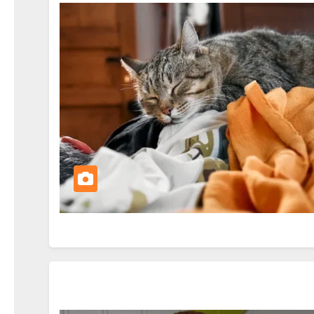
AKVARISTIKA
🐠 Akvarist
viac než le
skle