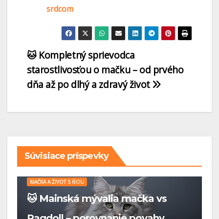
srdcom
🐱 Kompletný sprievodca
starostlivosťou o mačku – od prvého
dňa až po dlhý a zdravý život
Súvisiace príspevky
MAČKA A ŽIVOT S ŇOU
🐱 Kompletný sprievodca
starostlivosťou o mačku – od