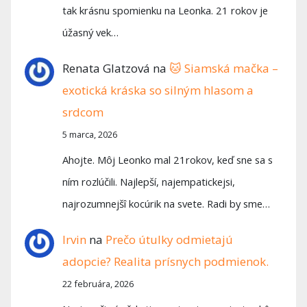
tak krásnu spomienku na Leonka. 21 rokov je
úžasný vek…
Renata Glatzová
na
🐱 Siamská mačka –
exotická kráska so silným hlasom a
srdcom
5 marca, 2026
Ahojte. Môj Leonko mal 21rokov, keď sne sa s
ním rozlúčili. Najlepší, najempatickejsi,
najrozumnejšî kocúrik na svete. Radi by sme…
Irvin
na
Prečo útulky odmietajú
adopcie? Realita prísnych podmienok.
22 februára, 2026