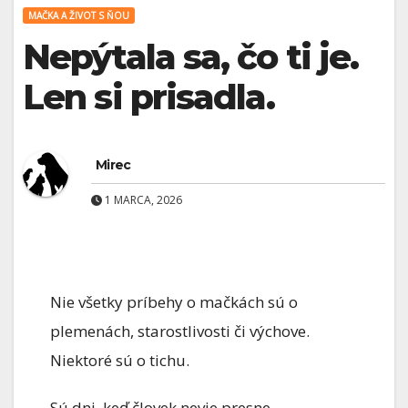
MAČKA A ŽIVOT S ŇOU
Nepýtala sa, čo ti je.
Len si prisadla.
Mirec
1 MARCA, 2026
Nie všetky príbehy o mačkách sú o
plemenách, starostlivosti či výchove.
Niektoré sú o tichu.
Sú dni, keď človek nevie presne