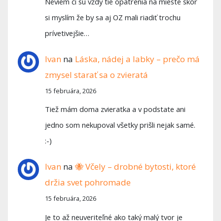
Neviem či sú vždy tie opatrenia na mieste skôr
si myslím že by sa aj OZ mali riadiť trochu
prívetivejšie…
Ivan
na
Láska, nádej a labky – prečo má
zmysel starať sa o zvieratá
15 februára, 2026
Tiež mám doma zvieratka a v podstate ani
jedno som nekupoval všetky prišli nejak samé.
:-)
Ivan
na
🐝 Včely – drobné bytosti, ktoré
držia svet pohromade
15 februára, 2026
Je to až neuveriteľné ako taký malý tvor je