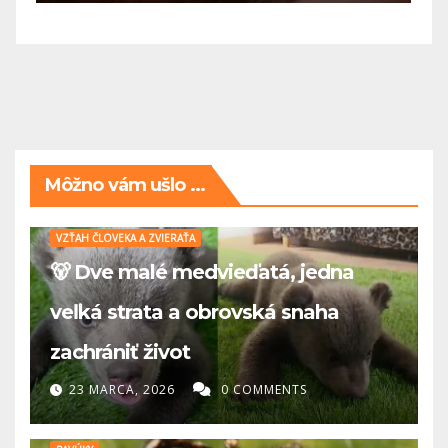
Môžno vám ušlo ...
VZŤAH ČLOVEKA A ZVIERAŤA
🐻 Dve malé medvieďatá, jedna
veľká strata a obrovská snaha
zachrániť život
23 MARCA, 2026
0 COMMENTS