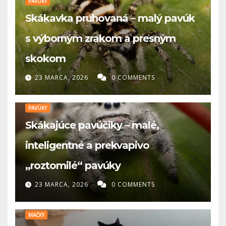
PAVÚKY
Skákavka pruhovaná – malý pavúk
s výborným zrakom a presným
skokom
23 MARCA, 2026
0 COMMENTS
PAVÚKY
Skákajúce pavúčiky – malé,
inteligentné a prekvapivo
„roztomilé“ pavúky
23 MARCA, 2026
0 COMMENTS
MAČKY