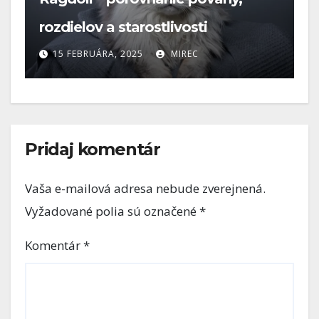
prvého dňa až po dlhý a zdravý
život
14 FEBRUÁRA, 2026
MIREC
Pridaj komentár
Vaša e-mailová adresa nebude zverejnená.
Vyžadované polia sú označené
*
Komentár
*