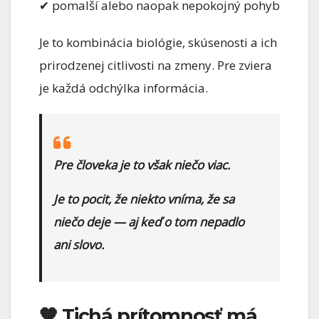
✔ pomalší alebo naopak nepokojný pohyb
Je to kombinácia biológie, skúsenosti a ich
prirodzenej citlivosti na zmeny. Pre zviera
je každá odchýlka informácia.
Pre človeka je to však niečo viac.
Je to pocit, že niekto vníma, že sa
niečo deje — aj keď o tom nepadlo
ani slovo.
🧡 Tichá prítomnosť má