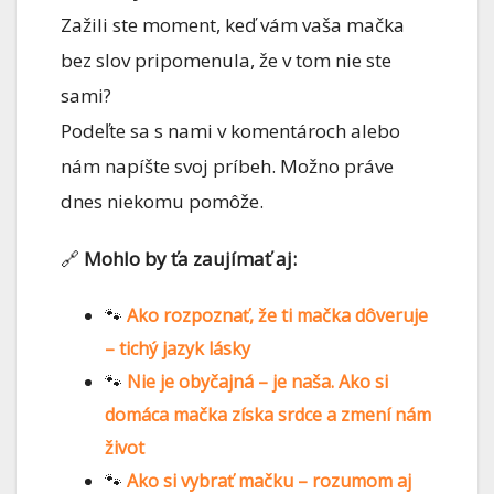
Zažili ste moment, keď vám vaša mačka
bez slov pripomenula, že v tom nie ste
sami?
Podeľte sa s nami v komentároch alebo
nám napíšte svoj príbeh. Možno práve
dnes niekomu pomôže.
🔗
Mohlo by ťa zaujímať aj:
🐾
Ako rozpoznať, že ti mačka dôveruje
– tichý jazyk lásky
🐾
Nie je obyčajná – je naša. Ako si
domáca mačka získa srdce a zmení nám
život
🐾
Ako si vybrať mačku – rozumom aj