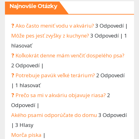
Najnovšie Otázky
❓ Ako často meniť vodu v akváriu?
3 Odpovedí
|
Môže pes jesť zvyšky z kuchyne?
3 Odpovedí
|
1
hlasovať
❓ Koľkokrát denne mám venčiť dospelého psa?
2 Odpovedí
|
❓ Potrebuje pavúk veľké terárium?
2 Odpovedí
|
1 hlasovať
❓ Prečo sa mi v akváriu objavuje riasa?
2
Odpovedí
|
Akého psami odporúčate do domu
3 Odpovedí
|
3 Hlasy
Morča píska
|