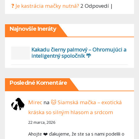
❓ Je kastrácia mačky nutná?
2 Odpovedí
|
Najnovšie Ineráty
Kakadu čierny palmový – Ohromujúci a
inteligentný spoločník 🌴
Posledné Komentáre
Mirec
na
🐱 Siamská mačka – exotická
kráska so silným hlasom a srdcom
22 marca, 2026
Ahojte ❤️ ďakujeme, že ste sa s nami podelili o