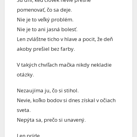
pomenovať, čo sa deje.
Nie je to veľký problém.
Nie je to ani jasná bolesť.
Len zvláštne ticho v hlave a pocit, že deň
akoby prešiel bez farby.
V takých chvíľach mačka nikdy nekladie
otázky.
Nezaujíma ju, čo si stihol.
Nevie, koľko bodov si dnes získal v očiach
sveta.
Nepýta sa, prečo si unavený.
Len príde.