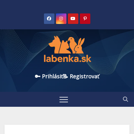
🔑 Prihlásiť
📝 Registrovať