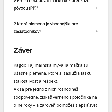
❓ Prečo nekupovať mačku bez preukazu
pôvodu (PP)?
❓ Ktoré plemeno je vhodnejšie pre
začiatočníkov?
Záver
Ragdoll aj mainská mývalia mačka sú
úžasné plemená, ktoré si zaslúžia lásku,
starostlivosť a rešpekt.
Ak sa pre jedno z nich rozhodneš
zodpovedne, získaš verného spoločníka na
dlhé roky – a zároveň pomôžeš zlepšiť svet