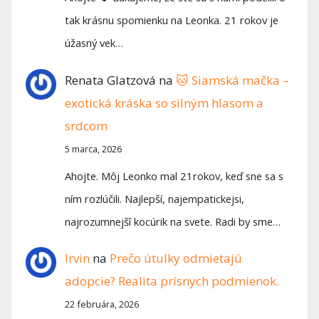
tak krásnu spomienku na Leonka. 21 rokov je
úžasný vek…
Renata Glatzová
na
🐱 Siamská mačka –
exotická kráska so silným hlasom a
srdcom
5 marca, 2026
Ahojte. Môj Leonko mal 21rokov, keď sne sa s
ním rozlúčili. Najlepší, najempatickejsi,
najrozumnejšî kocúrik na svete. Radi by sme…
Irvin
na
Prečo útulky odmietajú
adopcie? Realita prísnych podmienok.
22 februára, 2026