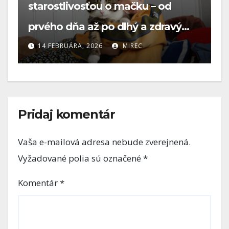
Nepýtala sa, čo ti je. Len si
prisadla.
1 MARCA, 2026
MIREC
Pridaj komentár
Vaša e-mailová adresa nebude zverejnená.
Vyžadované polia sú označené
*
Komentár
*