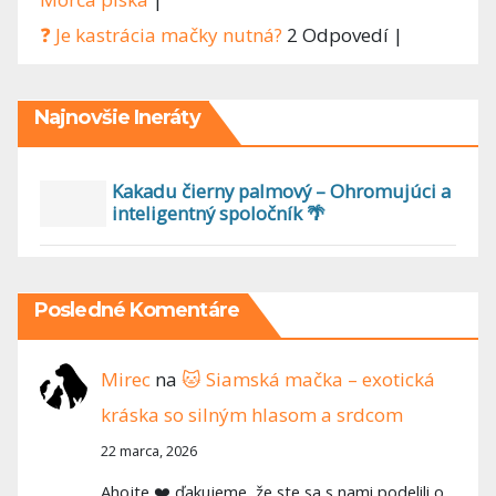
❓ Je kastrácia mačky nutná?
2 Odpovedí
|
Najnovšie Ineráty
Kakadu čierny palmový – Ohromujúci a
inteligentný spoločník 🌴
Posledné Komentáre
Mirec
na
🐱 Siamská mačka – exotická
kráska so silným hlasom a srdcom
22 marca, 2026
Ahojte ❤️ ďakujeme, že ste sa s nami podelili o