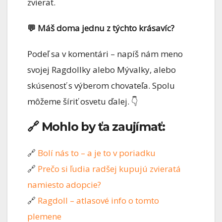
zvierat.
💬 Máš doma jednu z týchto krásavíc?
Podeľ sa v komentári – napíš nám meno
svojej Ragdollky alebo Mývalky, alebo
skúsenosť s výberom chovateľa. Spolu
môžeme šíriť osvetu ďalej. 👇
🔗 Mohlo by ťa zaujímať:
🔗
Bolí nás to – a je to v poriadku
🔗
Prečo si ľudia radšej kupujú zvieratá
namiesto adopcie?
🔗
Ragdoll – atlasové info o tomto
plemene