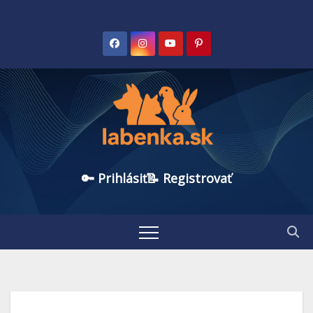
🔑 Prihlásiť
📝 Registrovať