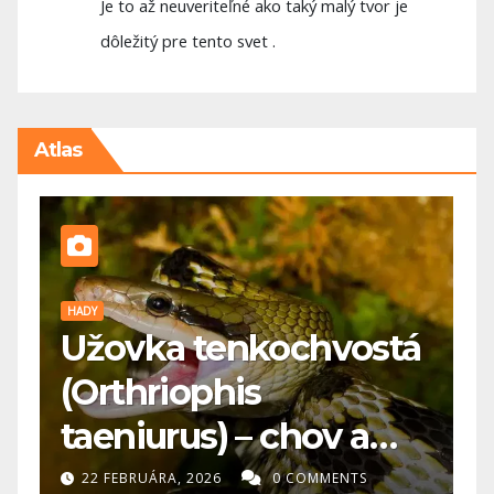
Je to až neuveriteľné ako taký malý tvor je
dôležitý pre tento svet .
Atlas
PES
P
á
🐕 Maďarská vyžla: pre
A
koho je vhodná a čo
potrebuje?
s
20 FEBRUÁRA, 2026
0 COMMENTS