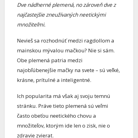
Dve nádherné plemená, no zároveň dve z
najčastejšie zneužívaných neetickými
množiteľmi.
Nevieš sa rozhodnúť medzi ragdollom a
mainskou mývalou mačkou? Nie si sám.
Obe plemená patria medzi
najobľúbenejšie mačky na svete – sú veľké,
krásne, prítulné a inteligentné.
Ich popularita má však aj svoju temnú
stránku. Práve tieto plemená sú veľmi
často obeťou neetického chovu a
množiteľov, ktorým ide len o zisk, nie o
zdravie zvierat.