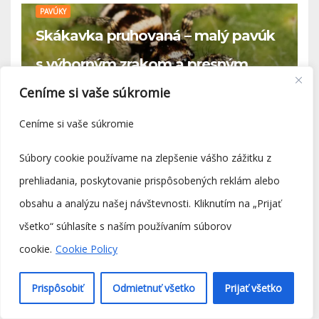
PAVÚKY
Skákavka pruhovaná – malý pavúk
s výborným zrakom a presným
skokom
Ceníme si vaše súkromie
23 MARCA, 2026
0 COMMENTS
Ceníme si vaše súkromie
Súbory cookie používame na zlepšenie vášho zážitku z
PAVÚKY
prehliadania, poskytovanie prispôsobených reklám alebo
Skákajúce pavúčiky – malé,
obsahu a analýzu našej návštevnosti. Kliknutím na „Prijať
inteligentné a prekvapivo
všetko“ súhlasíte s naším používaním súborov
„roztomilé“ pavúky
cookie.
Cookie Policy
23 MARCA, 2026
0 COMMENTS
Prispôsobiť
Odmietnuť všetko
Prijať všetko
MAČKY