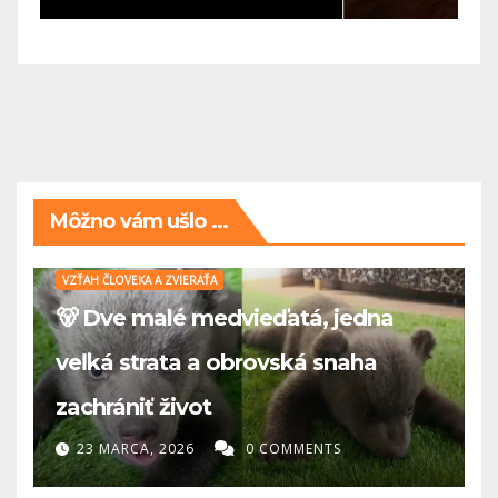
Môžno vám ušlo ...
VZŤAH ČLOVEKA A ZVIERAŤA
🐻 Dve malé medvieďatá, jedna
veľká strata a obrovská snaha
zachrániť život
23 MARCA, 2026
0 COMMENTS