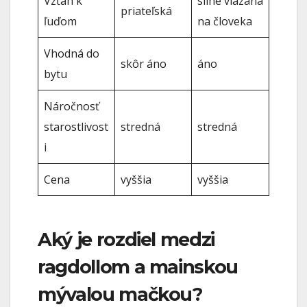
Vzťah k
silne viazaná
priateľská
ľuďom
na človeka
Vhodná do
skôr áno
áno
bytu
Náročnosť
starostlivost
stredná
stredná
i
Cena
vyššia
vyššia
Aký je rozdiel medzi
ragdollom a mainskou
mývalou mačkou?