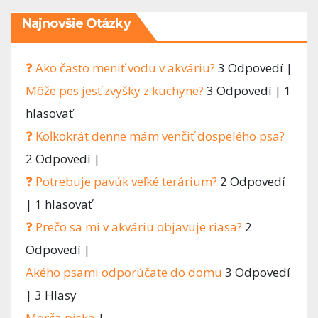
Najnovšie Otázky
❓ Ako často meniť vodu v akváriu?
3 Odpovedí
|
Môže pes jesť zvyšky z kuchyne?
3 Odpovedí
|
1
hlasovať
❓ Koľkokrát denne mám venčiť dospelého psa?
2 Odpovedí
|
❓ Potrebuje pavúk veľké terárium?
2 Odpovedí
|
1 hlasovať
❓ Prečo sa mi v akváriu objavuje riasa?
2
Odpovedí
|
Akého psami odporúčate do domu
3 Odpovedí
|
3 Hlasy
Morča píska
|