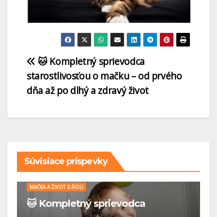
🐱 Kompletný sprievodca
starostlivosťou o mačku – od prvého
dňa až po dlhý a zdravý život
Súvisiace príspevky
MAČKA A ŽIVOT S ŇOU