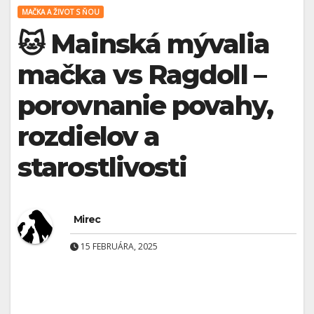
MAČKA A ŽIVOT S ŇOU
🐱 Mainská mývalia
mačka vs Ragdoll –
porovnanie povahy,
rozdielov a
starostlivosti
Mirec
15 FEBRUÁRA, 2025