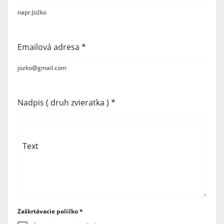
napr.Jožko
Emailová adresa
*
jozko@gmail.com
Nadpis ( druh zvieratka )
*
Text
Zaškrtávacie políčko
*