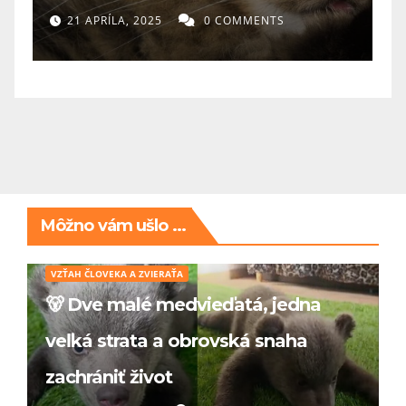
21 APRÍLA, 2025
0 COMMENTS
Môžno vám ušlo ...
VZŤAH ČLOVEKA A ZVIERAŤA
🐻 Dve malé medvieďatá, jedna
veľká strata a obrovská snaha
zachrániť život