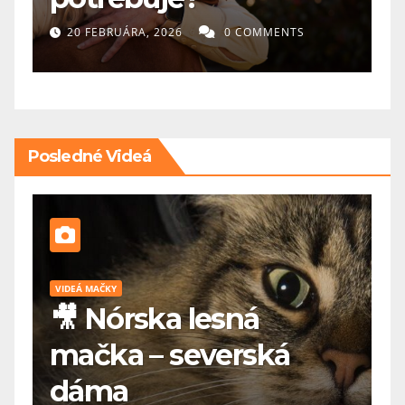
20 FEBRUÁRA, 2026
0 COMMENTS
Posledné Videá
VIDEÁ MAČKY
V
🎥 Nórska lesná
o
mačka – severská
v
dáma