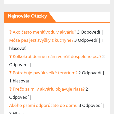
Najnovšie Otázky
❓ Ako často meniť vodu v akváriu?
3 Odpovedí
|
Môže pes jesť zvyšky z kuchyne?
3 Odpovedí
|
1
hlasovať
❓ Koľkokrát denne mám venčiť dospelého psa?
2
Odpovedí
|
❓ Potrebuje pavúk veľké terárium?
2 Odpovedí
|
1 hlasovať
❓ Prečo sa mi v akváriu objavuje riasa?
2
Odpovedí
|
Akého psami odporúčate do domu
3 Odpovedí
|
3 Hlasy