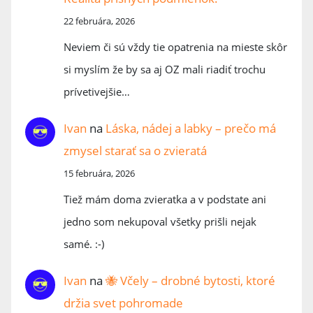
22 februára, 2026
Neviem či sú vždy tie opatrenia na mieste skôr
si myslím že by sa aj OZ mali riadiť trochu
prívetivejšie…
Ivan
na
Láska, nádej a labky – prečo má
zmysel starať sa o zvieratá
15 februára, 2026
Tiež mám doma zvieratka a v podstate ani
jedno som nekupoval všetky prišli nejak
samé. :-)
Ivan
na
🐝 Včely – drobné bytosti, ktoré
držia svet pohromade