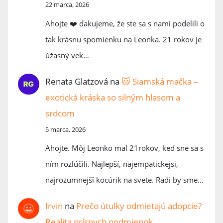
22 marca, 2026
Ahojte ❤️ ďakujeme, že ste sa s nami podelili o
tak krásnu spomienku na Leonka. 21 rokov je
úžasný vek…
Renata Glatzová
na
🐱 Siamská mačka –
exotická kráska so silným hlasom a
srdcom
5 marca, 2026
Ahojte. Môj Leonko mal 21rokov, keď sne sa s
ním rozlúčili. Najlepší, najempatickejsi,
najrozumnejšî kocúrik na svete. Radi by sme…
Irvin
na
Prečo útulky odmietajú adopcie?
Realita prísnych podmienok.