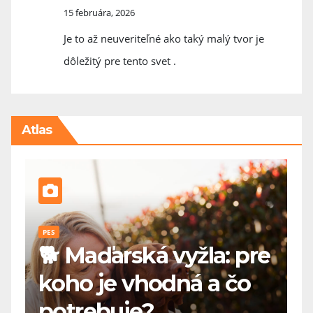
15 februára, 2026
Je to až neuveriteľné ako taký malý tvor je
dôležitý pre tento svet .
Atlas
PES
P
á
🐕 Maďarská vyžla: pre
A
koho je vhodná a čo
p
potrebuje?
s