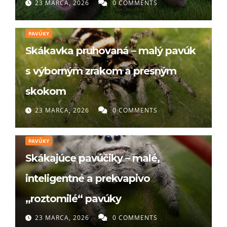
23 MARCA, 2026
0 COMMENTS
PAVÚKY
Skákavka pruhovaná – malý pavúk
s výborným zrakom a presným
skokom
23 MARCA, 2026
0 COMMENTS
PAVÚKY
Skákajúce pavúčiky – malé,
inteligentné a prekvapivo
„roztomilé“ pavúky
23 MARCA, 2026
0 COMMENTS