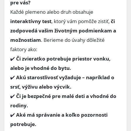
pre vás?
Každé plemeno alebo druh obsahuje
interaktívny test
, ktorý vám pomôže zistiť,
či
zodpovedá vašim životným podmienkam a
možnostiam
. Berieme do úvahy dôležité
faktory ako:
✔️
Či zvieratko potrebuje priestor vonku,
alebo je vhodné do bytu.
✔️
Akú starostlivosť vyžaduje – napríklad o
srsť, výživu alebo výcvik.
✔️
Či je bezpečné pre malé deti a vhodné do
rodiny.
✔️
Aké má správanie a koľko pozornosti
potrebuje.