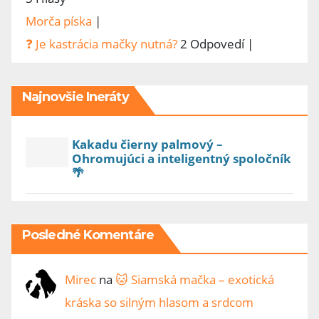
Morča píska
|
❓ Je kastrácia mačky nutná?
2 Odpovedí
|
Najnovšie Ineráty
Kakadu čierny palmový –
Ohromujúci a inteligentný spoločník
🌴
Posledné Komentáre
Mirec
na
🐱 Siamská mačka – exotická
kráska so silným hlasom a srdcom