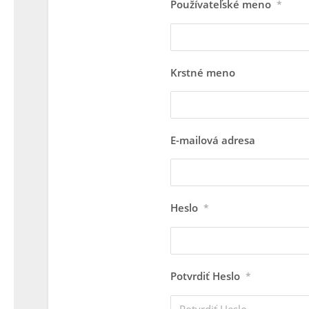
Používateľské meno
*
Krstné meno
E-mailová adresa
AKVARISTIKA
Heslo
*
🐠 Akvarist
viac než le
Potvrdiť Heslo
skle
*