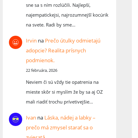
sne sa s ním rozlúčili. Najlepší,
najempatickejsi, najrozumnejšî kocúrik
na svete. Radi by sme…
Irvin
na
Prečo útulky odmietajú
adopcie? Realita prísnych
podmienok.
22 februára, 2026
Neviem či sú vždy tie opatrenia na
mieste skôr si myslím že by sa aj OZ
mali riadiť trochu prívetivejšie…
Ivan
na
Láska, nádej a labky –
prečo má zmysel starať sa o
zvieratá