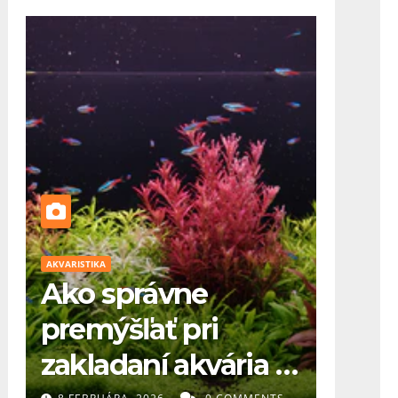
AKVARISTIKA
AKVARISTIKA
Ako správne
Kam 
premýšľať pri
akvá
zakladaní akvária (1.
aleb