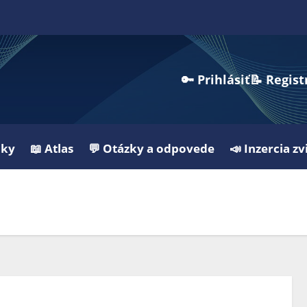
🔑 Prihlásiť
📝 Regist
nky
📖 Atlas
💬 Otázky a odpovede
📣 Inzercia zv