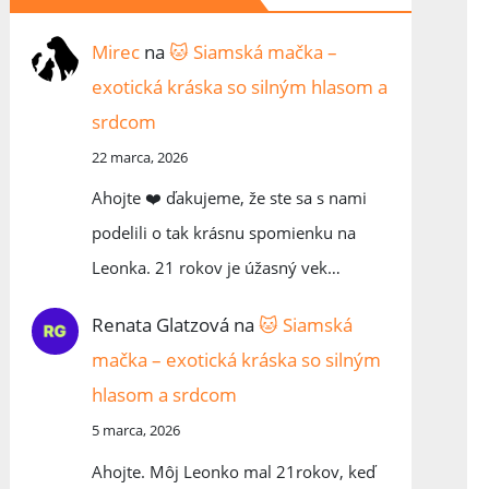
Mirec
na
🐱 Siamská mačka –
exotická kráska so silným hlasom a
srdcom
22 marca, 2026
Ahojte ❤️ ďakujeme, že ste sa s nami
podelili o tak krásnu spomienku na
Leonka. 21 rokov je úžasný vek…
Renata Glatzová
na
🐱 Siamská
mačka – exotická kráska so silným
hlasom a srdcom
5 marca, 2026
Ahojte. Môj Leonko mal 21rokov, keď