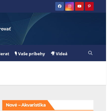
rovať
ierat
🎙️ Vaše príbehy
🎥 Videá
Nové – Akvaristika