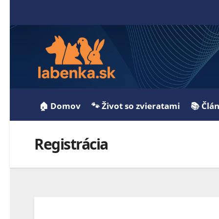
🏠 Domov
🐾 Život so zvieratami
📚 Člá
Registrácia