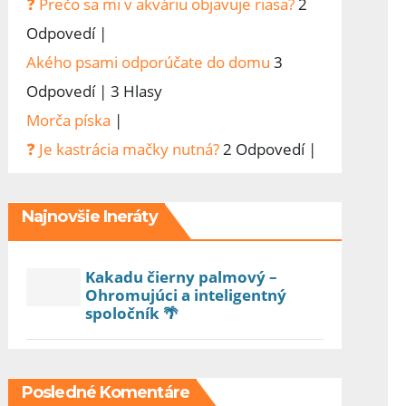
❓ Prečo sa mi v akváriu objavuje riasa?
2
Odpovedí
|
Akého psami odporúčate do domu
3
Odpovedí
|
3 Hlasy
Morča píska
|
❓ Je kastrácia mačky nutná?
2 Odpovedí
|
Najnovšie Ineráty
Kakadu čierny palmový –
Ohromujúci a inteligentný
spoločník 🌴
Posledné Komentáre