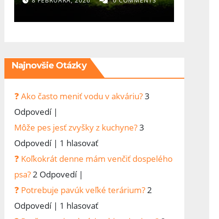
diel)- Najväčšia
rozh
8 FEBRUÁRA, 2026
0 COMMENTS
2 FEBRU
chyba v
ovpl
akvaristike? Človek
chce všetko hneď
Najnovšie Otázky
❓ Ako často meniť vodu v akváriu?
3
Odpovedí
|
Môže pes jesť zvyšky z kuchyne?
3
Odpovedí
|
1 hlasovať
❓ Koľkokrát denne mám venčiť dospelého
psa?
2 Odpovedí
|
❓ Potrebuje pavúk veľké terárium?
2
Odpovedí
|
1 hlasovať