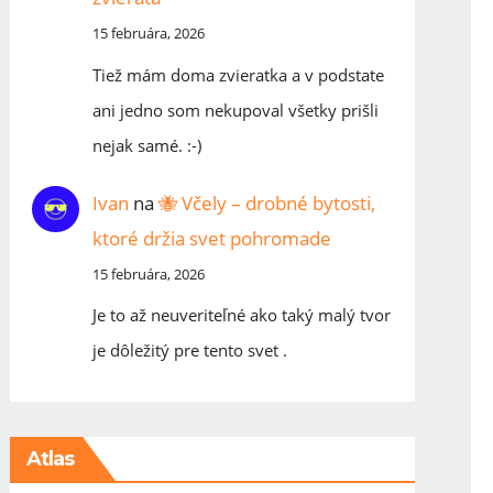
15 februára, 2026
Tiež mám doma zvieratka a v podstate
ani jedno som nekupoval všetky prišli
nejak samé. :-)
Ivan
na
🐝 Včely – drobné bytosti,
ktoré držia svet pohromade
15 februára, 2026
Je to až neuveriteľné ako taký malý tvor
je dôležitý pre tento svet .
Atlas