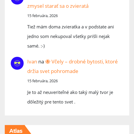
zmysel starať sa o zvieratá
15 februára, 2026
Tiež mám doma zvieratka a v podstate ani
jedno som nekupoval všetky prišli nejak
samé. :-)
Ivan
na
🐝 Včely – drobné bytosti, ktoré
držia svet pohromade
15 februára, 2026
Je to až neuveriteľné ako taký malý tvor je
dôležitý pre tento svet .
Atlas