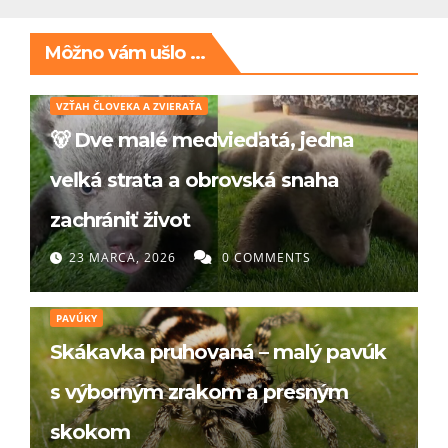
Môžno vám ušlo ...
VZŤAH ČLOVEKA A ZVIERAŤA
🐻 Dve malé medvieďatá, jedna
veľká strata a obrovská snaha
zachrániť život
23 MARCA, 2026
0 COMMENTS
PAVÚKY
Skákavka pruhovaná – malý pavúk
s výborným zrakom a presným
skokom