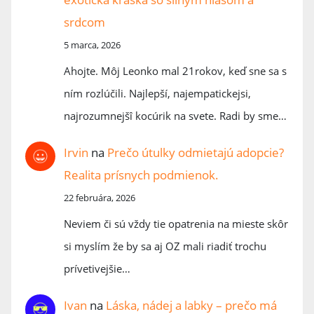
srdcom
5 marca, 2026
Ahojte. Môj Leonko mal 21rokov, keď sne sa s
ním rozlúčili. Najlepší, najempatickejsi,
najrozumnejšî kocúrik na svete. Radi by sme…
Irvin
na
Prečo útulky odmietajú adopcie?
Realita prísnych podmienok.
22 februára, 2026
Neviem či sú vždy tie opatrenia na mieste skôr
si myslím že by sa aj OZ mali riadiť trochu
prívetivejšie…
Ivan
na
Láska, nádej a labky – prečo má