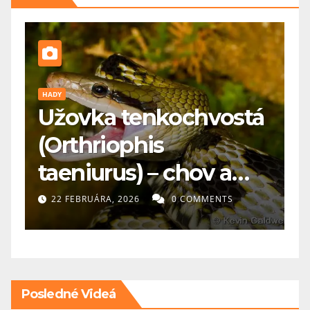
HADY
P
Užovka tenkochvostá

(Orthriophis
k
taeniurus) – chov a
p
starostlivosť
22 FEBRUÁRA, 2026
0 COMMENTS
Posledné Videá