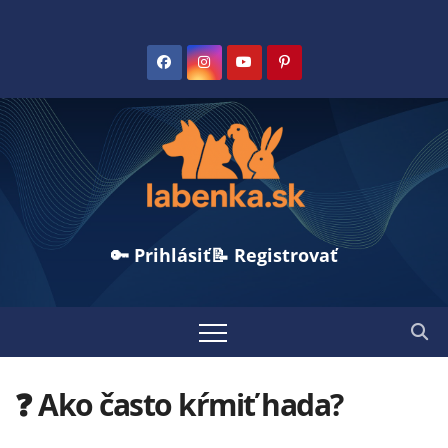
🔑 Prihlásiť
📝 Registrovať
❓ Ako často kŕmiť hada?