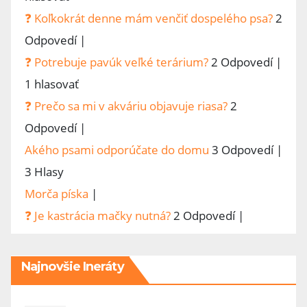
❓ Koľkokrát denne mám venčiť dospelého psa?
2
Odpovedí
|
❓ Potrebuje pavúk veľké terárium?
2 Odpovedí
|
1 hlasovať
❓ Prečo sa mi v akváriu objavuje riasa?
2
Odpovedí
|
Akého psami odporúčate do domu
3 Odpovedí
|
3 Hlasy
Morča píska
|
❓ Je kastrácia mačky nutná?
2 Odpovedí
|
Najnovšie Ineráty