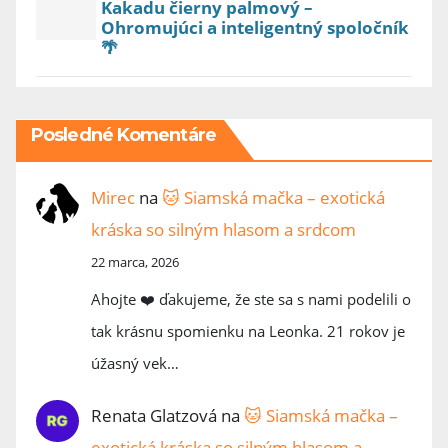
Kakadu čierny palmový –
Ohromujúci a inteligentný spoločník
🌴
Posledné Komentáre
Mirec
na
🐱 Siamská mačka – exotická
kráska so silným hlasom a srdcom
22 marca, 2026
Ahojte ❤️ ďakujeme, že ste sa s nami podelili o
tak krásnu spomienku na Leonka. 21 rokov je
úžasný vek…
Renata Glatzová
na
🐱 Siamská mačka –
exotická kráska so silným hlasom a