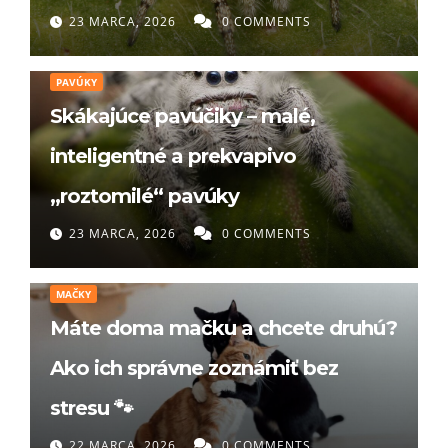
23 MARCA, 2026
0 COMMENTS
PAVÚKY
Skákajúce pavúčiky – malé,
inteligentné a prekvapivo
„roztomilé“ pavúky
23 MARCA, 2026
0 COMMENTS
MAČKY
Máte doma mačku a chcete druhú?
Ako ich správne zoznámiť bez
stresu 🐾
22 MARCA, 2026
0 COMMENTS