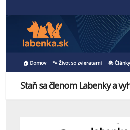
🏠 Domov
🐾 Život so zvieratami
📚 Článk
Staň sa členom Labenky a vyhr