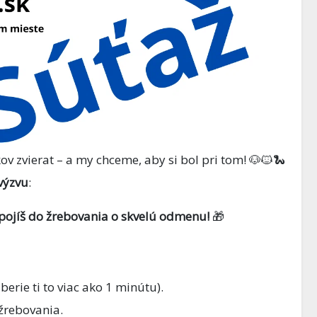
v zvierat – a my chceme, aby si bol pri tom! 🐶🐱🐍
výzvu
:
AKVARISTIKA
apojíš do žrebovania o skvelú odmenu!
🎁
ika –
Ako správne
n ryby v
premýšľať pri
zakladaní akvária
berie ti to viac ako 1 minútu).
 žrebovania.