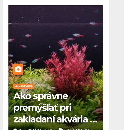
AKVARISTIKA
AKVARISTIKA
Ako správne
Kam 
premýšľať pri
akvá
zakladaní akvária (1.
aleb