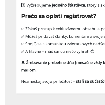
1 FEBRUÁRA, 2026
3️⃣ Vyžrebujeme
jedného šťastlivca
, ktorý zí
Prečo sa oplatí registrovať?
✅ Získaš prístup k exkluzívnemu obsahu a p
✅ Môžeš pridávať články, komentáre a svoje 
✅ Spojíš sa s komunitou zvieratkových nadše
✅ A hlavne – máš šancu niečo vyhrať! 😍
🔔
Žrebovanie prebehne dňa [mesačne vždy k 
mailom.
Nezmeškaj svoju príležitosť –
staň sa súčasťo