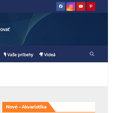
rovať
🎙️ Vaše príbehy
🎥 Videá
Nové – Akvaristika