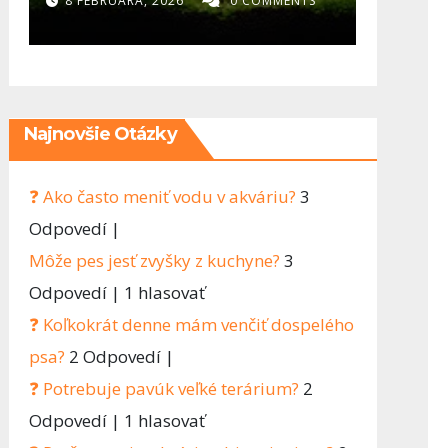
diel)- Najväčšia
rozh
8 FEBRUÁRA, 2026
0 COMMENTS
2 FEBRU
chyba v
ovpl
akvaristike? Človek
chce všetko hneď
Najnovšie Otázky
❓ Ako často meniť vodu v akváriu?
3
Odpovedí
|
Môže pes jesť zvyšky z kuchyne?
3
Odpovedí
|
1 hlasovať
❓ Koľkokrát denne mám venčiť dospelého
psa?
2 Odpovedí
|
❓ Potrebuje pavúk veľké terárium?
2
Odpovedí
|
1 hlasovať