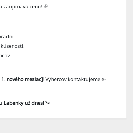
(2. diel): Nezačni
1 COMMENTS
8 FEBRUÁRA, 2026
0 COMMENTS
ska zaujímavú cenu! 🎉
rybami, začni
hlavou
oradni.
skúsenosti.
ncov.
1. nového mesiac]!
Výhercov kontaktujeme e-
u Labenky už dnes!
🐾