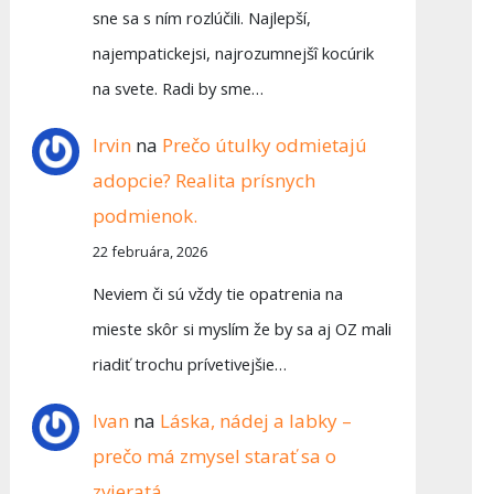
sne sa s ním rozlúčili. Najlepší,
najempatickejsi, najrozumnejšî kocúrik
na svete. Radi by sme…
Irvin
na
Prečo útulky odmietajú
adopcie? Realita prísnych
podmienok.
22 februára, 2026
Neviem či sú vždy tie opatrenia na
mieste skôr si myslím že by sa aj OZ mali
riadiť trochu prívetivejšie…
Ivan
na
Láska, nádej a labky –
prečo má zmysel starať sa o
zvieratá