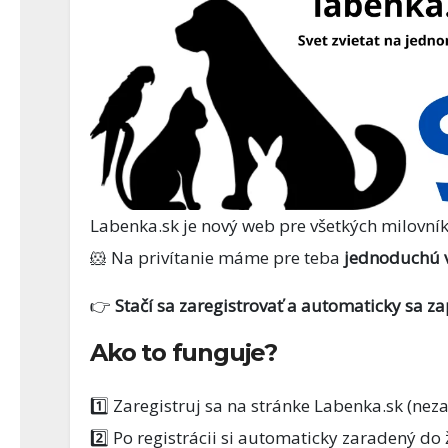
Labenka.sk je nový web pre všetkých milovníko
🐹 Na privítanie máme pre teba
jednoduchú 
AKVARISTIKA
👉
Stačí sa zaregistrovať a automaticky sa z
🐠 Akvarist
Ako to funguje?
viac než le
skle
1️⃣ Zaregistruj sa na stránke Labenka.sk (neza
2️⃣ Po registrácii si automaticky zaradený do