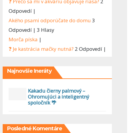
❓ Prečo sa mi v akváriu objavuje riasa?
2
Odpovedí
|
Akého psami odporúčate do domu
3
Odpovedí
|
3 Hlasy
Morča píska
|
❓ Je kastrácia mačky nutná?
2 Odpovedí
|
Najnovšie Ineráty
Kakadu čierny palmový –
Ohromujúci a inteligentný
spoločník 🌴
Posledné Komentáre