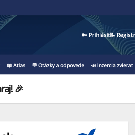
🔑 Prihlásiť
📝 Regist
y
📖 Atlas
💬 Otázky a odpovede
📣 Inzercia zvierat
aj! 🎉