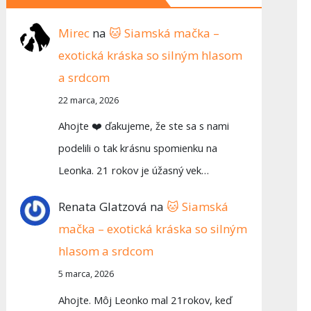
Mirec
na
🐱 Siamská mačka –
exotická kráska so silným hlasom
a srdcom
22 marca, 2026
Ahojte ❤️ ďakujeme, že ste sa s nami
podelili o tak krásnu spomienku na
Leonka. 21 rokov je úžasný vek…
Renata Glatzová
na
🐱 Siamská
mačka – exotická kráska so silným
hlasom a srdcom
5 marca, 2026
Ahojte. Môj Leonko mal 21rokov, keď