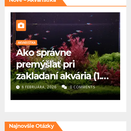
Nové – Akvaristika
AKVARISTIKA
AK
Ako správne
premýšľať pri
a
zakladaní akvária (1.
d
diel)- Najväčšia chyba
k
8 FEBRUÁRA, 2026
0 COMMENTS
v akvaristike? Človek
chce všetko hneď
Najnovšie Otázky