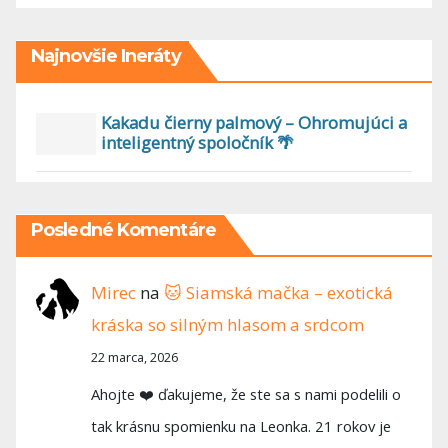
Najnovšie Ineráty
Kakadu čierny palmový – Ohromujúci a
inteligentný spoločník 🌴
Posledné Komentáre
Mirec
na
🐱 Siamská mačka – exotická
kráska so silným hlasom a srdcom
22 marca, 2026
Ahojte ❤️ ďakujeme, že ste sa s nami podelili o
tak krásnu spomienku na Leonka. 21 rokov je