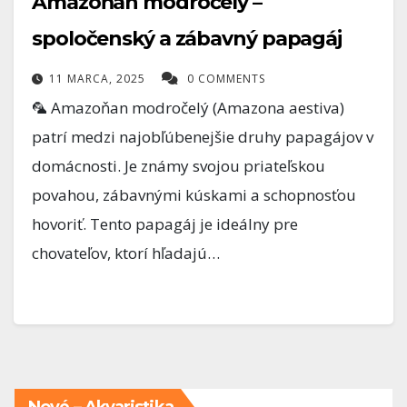
Amazoňan modročelý –
spoločenský a zábavný papagáj
11 MARCA, 2025
0 COMMENTS
🦜 Amazoňan modročelý (Amazona aestiva)
patrí medzi najobľúbenejšie druhy papagájov v
domácnosti. Je známy svojou priateľskou
povahou, zábavnými kúskami a schopnosťou
hovoriť. Tento papagáj je ideálny pre
chovateľov, ktorí hľadajú…