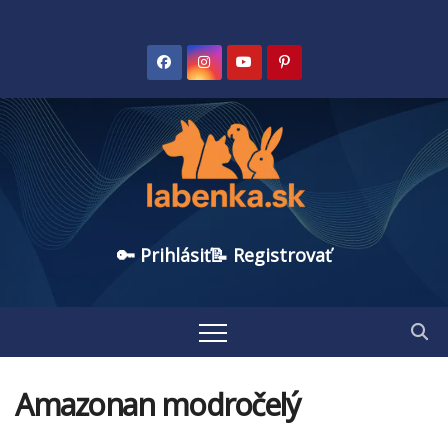
🔑 Prihlásiť
📝 Registrovať
Amazonan modročelý