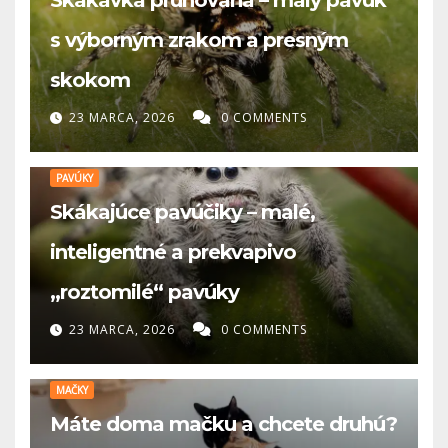
s výborným zrakom a presným
skokom
23 MARCA, 2026
0 COMMENTS
PAVÚKY
Skákajúce pavúčiky – malé,
inteligentné a prekvapivo
„roztomilé“ pavúky
23 MARCA, 2026
0 COMMENTS
MAČKY
Máte doma mačku a chcete druhú?