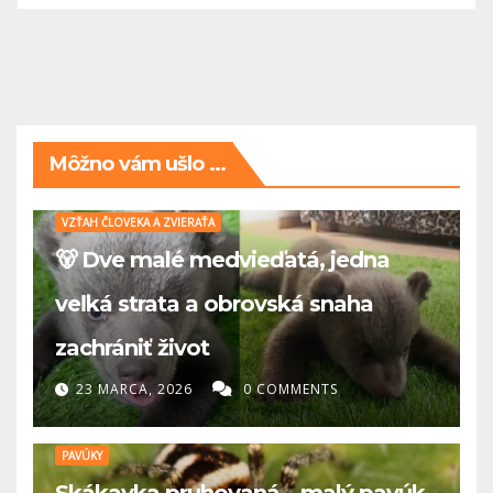
Môžno vám ušlo ...
VZŤAH ČLOVEKA A ZVIERAŤA
🐻 Dve malé medvieďatá, jedna
veľká strata a obrovská snaha
zachrániť život
23 MARCA, 2026
0 COMMENTS
PAVÚKY
Skákavka pruhovaná – malý pavúk