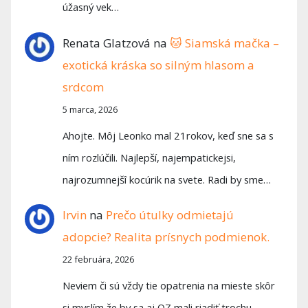
úžasný vek…
Renata Glatzová
na
🐱 Siamská mačka –
exotická kráska so silným hlasom a
srdcom
5 marca, 2026
Ahojte. Môj Leonko mal 21rokov, keď sne sa s
ním rozlúčili. Najlepší, najempatickejsi,
najrozumnejšî kocúrik na svete. Radi by sme…
Irvin
na
Prečo útulky odmietajú
adopcie? Realita prísnych podmienok.
22 februára, 2026
Neviem či sú vždy tie opatrenia na mieste skôr
si myslím že by sa aj OZ mali riadiť trochu