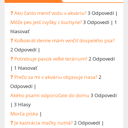
❓ Ako často meniť vodu v akváriu?
3 Odpovedí
|
Môže pes jesť zvyšky z kuchyne?
3 Odpovedí
|
1
hlasovať
❓ Koľkokrát denne mám venčiť dospelého psa?
2 Odpovedí
|
❓ Potrebuje pavúk veľké terárium?
2 Odpovedí
|
1 hlasovať
❓ Prečo sa mi v akváriu objavuje riasa?
2
Odpovedí
|
Akého psami odporúčate do domu
3 Odpovedí
|
3 Hlasy
Morča píska
|
❓ Je kastrácia mačky nutná?
2 Odpovedí
|