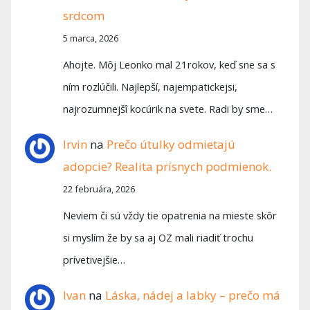
srdcom
5 marca, 2026
Ahojte. Môj Leonko mal 21rokov, keď sne sa s
ním rozlúčili. Najlepší, najempatickejsi,
najrozumnejšî kocúrik na svete. Radi by sme…
Irvin
na
Prečo útulky odmietajú
adopcie? Realita prísnych podmienok.
22 februára, 2026
Neviem či sú vždy tie opatrenia na mieste skôr
si myslím že by sa aj OZ mali riadiť trochu
prívetivejšie…
Ivan
na
Láska, nádej a labky – prečo má