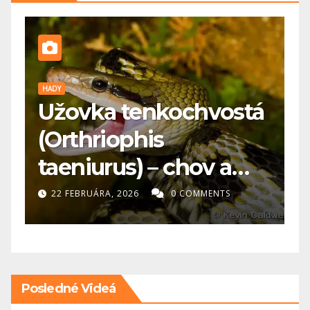
HADY
P
Užovka tenkochvostá

(Orthriophis
k
taeniurus) – chov a
p
starostlivosť
22 FEBRUÁRA, 2026
0 COMMENTS
Posledné Videá