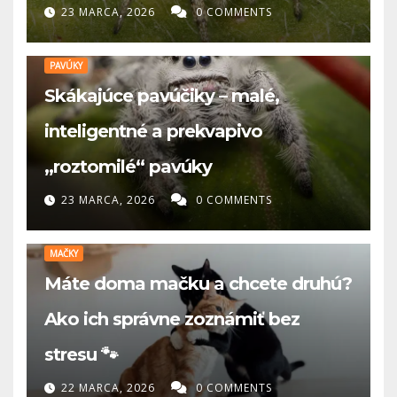
23 MARCA, 2026
0 COMMENTS
PAVÚKY
Skákajúce pavúčiky – malé,
inteligentné a prekvapivo
„roztomilé“ pavúky
23 MARCA, 2026
0 COMMENTS
MAČKY
Máte doma mačku a chcete druhú?
Ako ich správne zoznámiť bez
stresu 🐾
22 MARCA, 2026
0 COMMENTS