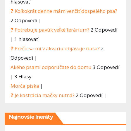
hlasovať
❓ Koľkokrát denne mám venčiť dospelého psa?
2 Odpovedí
|
❓ Potrebuje pavúk veľké terárium?
2 Odpovedí
|
1 hlasovať
❓ Prečo sa mi v akváriu objavuje riasa?
2
Odpovedí
|
Akého psami odporúčate do domu
3 Odpovedí
|
3 Hlasy
Morča píska
|
❓ Je kastrácia mačky nutná?
2 Odpovedí
|
Najnovšie Ineráty