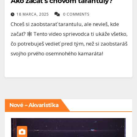
Ako začať s chovom tarantuly?
18 MARCA, 2025
0 COMMENTS
Chceš si zaobstarať tarantulu, ale nevieš, kde
začať? 🕸️ Tento video sprievodca ti ukáže všetko,
čo potrebuješ vedieť pred tým, než si zaobstaráš
svojho prvého osemnohého kamaráta!
Nové – Akvaristika