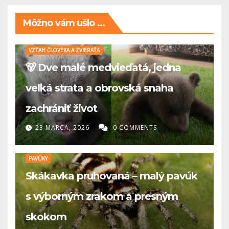
Môžno vám ušlo ...
VZŤAH ČLOVEKA A ZVIERAŤA
🐻 Dve malé medvieďatá, jedna
veľká strata a obrovská snaha
zachrániť život
23 MARCA, 2026
0 COMMENTS
PAVÚKY
Skákavka pruhovaná – malý pavúk
s výborným zrakom a presným
skokom