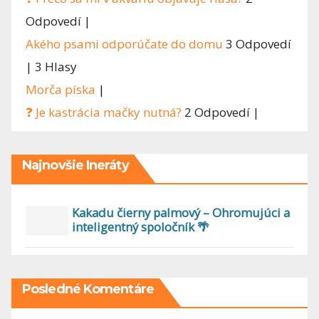
Odpovedí
|
Akého psami odporúčate do domu
3 Odpovedí
|
3 Hlasy
Morča píska
|
❓ Je kastrácia mačky nutná?
2 Odpovedí
|
Najnovšie Ineráty
Kakadu čierny palmový – Ohromujúci a
inteligentný spoločník 🌴
Posledné Komentáre