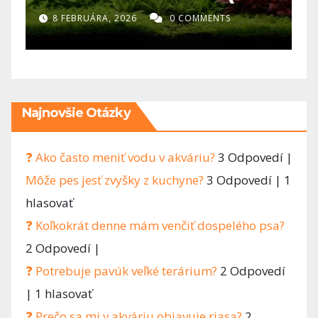
diel)- Najväčšia chyba
k
8 FEBRUÁRA, 2026
0 COMMENTS
v akvaristike? Človek
chce všetko hneď
Najnovšie Otázky
❓ Ako často meniť vodu v akváriu?
3 Odpovedí
|
Môže pes jesť zvyšky z kuchyne?
3 Odpovedí
|
1
hlasovať
❓ Koľkokrát denne mám venčiť dospelého psa?
2 Odpovedí
|
❓ Potrebuje pavúk veľké terárium?
2 Odpovedí
|
1 hlasovať
❓ Prečo sa mi v akváriu objavuje riasa?
2