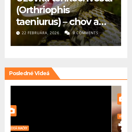
(Orthriophis
k
taeniurus) – chov a
p
starostlivosť
22 FEBRUÁRA, 2026
0 COMMENTS
Posledné Videá
VIDEÁ HLODAVCE
V
🎥 Morča domáce –
🎥 Nór