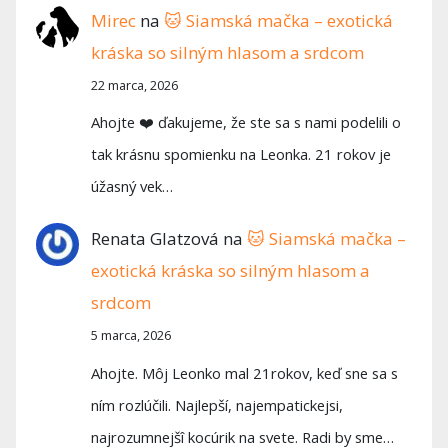
Mirec
na
🐱 Siamská mačka – exotická
kráska so silným hlasom a srdcom
22 marca, 2026
Ahojte ❤️ ďakujeme, že ste sa s nami podelili o
tak krásnu spomienku na Leonka. 21 rokov je
úžasný vek…
Renata Glatzová
na
🐱 Siamská mačka –
exotická kráska so silným hlasom a
srdcom
5 marca, 2026
Ahojte. Môj Leonko mal 21rokov, keď sne sa s
ním rozlúčili. Najlepší, najempatickejsi,
najrozumnejšî kocúrik na svete. Radi by sme…