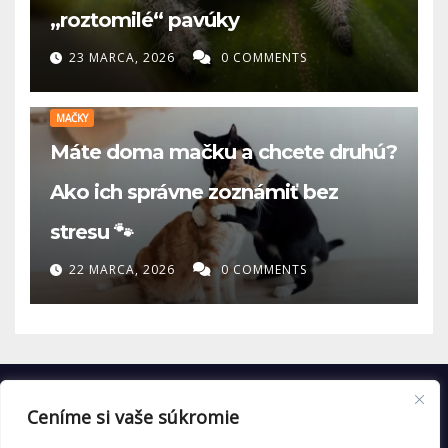
„roztomilé“ pavúky
23 MARCA, 2026
0 COMMENTS
MAČKY
Máte doma mačku a chcete druhú?
Ako ich správne zoznámiť bez
stresu 🐾
22 MARCA, 2026
0 COMMENTS
Ceníme si vaše súkromie