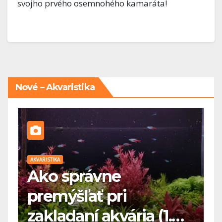
svojho prvého osemnohého kamaráta!
Nové – Akvaristika
AKVARISTIKA
AK
Ako správne
premýšľať pri
a
zakladaní akvária (1.
d