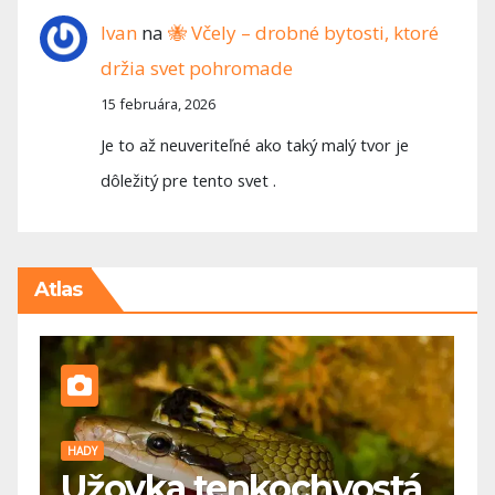
Ivan
na
🐝 Včely – drobné bytosti, ktoré
držia svet pohromade
15 februára, 2026
Je to až neuveriteľné ako taký malý tvor je
dôležitý pre tento svet .
Atlas
HADY
P
Užovka tenkochvostá
