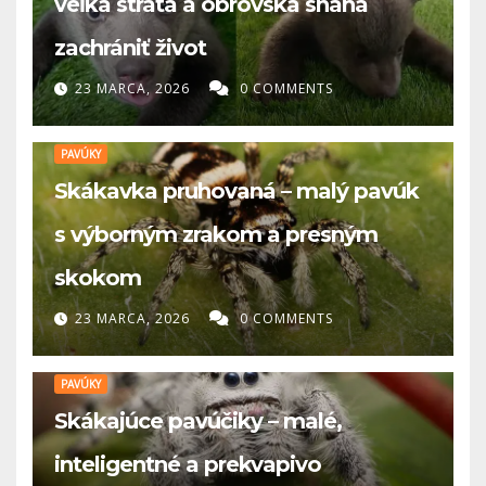
veľká strata a obrovská snaha
zachrániť život
23 MARCA, 2026
0 COMMENTS
PAVÚKY
Skákavka pruhovaná – malý pavúk
s výborným zrakom a presným
skokom
23 MARCA, 2026
0 COMMENTS
PAVÚKY
Skákajúce pavúčiky – malé,
inteligentné a prekvapivo