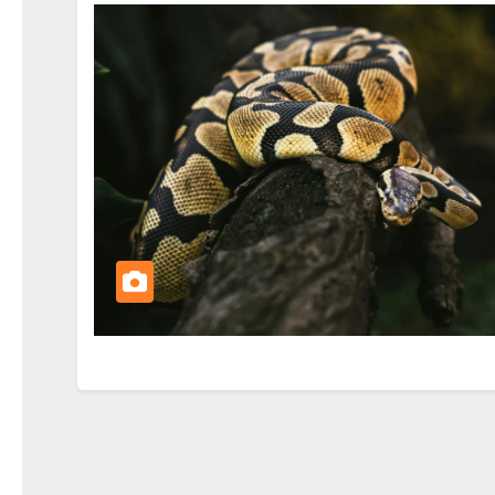
AKVARISTIKA
🐠 Akvarist
viac než le
skle