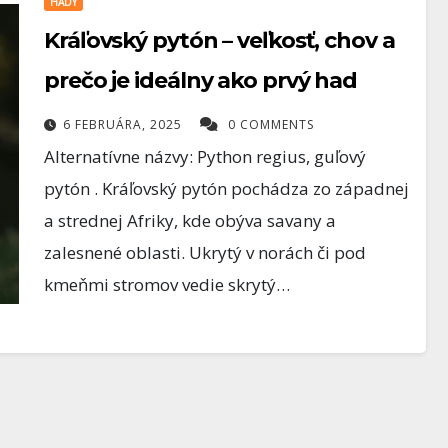
HADY
Kráľovský pytón – veľkosť, chov a
prečo je ideálny ako prvý had
6 FEBRUÁRA, 2025
0 COMMENTS
Alternatívne názvy: Python regius, guľový
pytón . Kráľovský pytón pochádza zo západnej
a strednej Afriky, kde obýva savany a
zalesnené oblasti. Ukrytý v norách či pod
kmeňmi stromov vedie skrytý…
AKVARISTIKA
ika –
Ako správne
n ryby v
premýšľať pri
zakladaní akvária