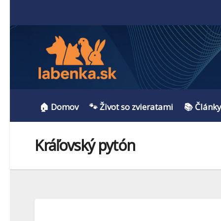
🏠 Domov
🐾 Život so zvieratami
📚 Článk
Kráľovský pytón