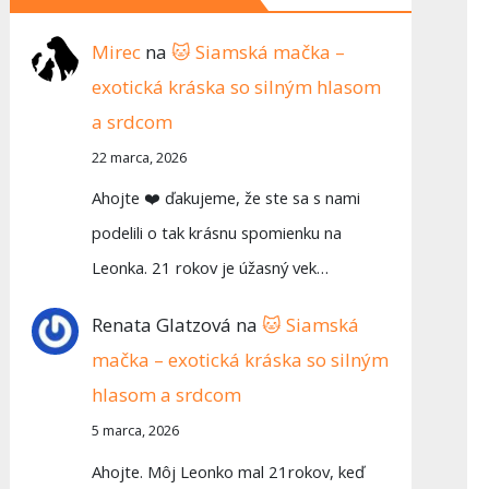
Mirec
na
🐱 Siamská mačka –
exotická kráska so silným hlasom
a srdcom
22 marca, 2026
Ahojte ❤️ ďakujeme, že ste sa s nami
podelili o tak krásnu spomienku na
Leonka. 21 rokov je úžasný vek…
Renata Glatzová
na
🐱 Siamská
mačka – exotická kráska so silným
hlasom a srdcom
5 marca, 2026
Ahojte. Môj Leonko mal 21rokov, keď