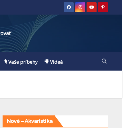
rovať
🎙️ Vaše príbehy
🎥 Videá
Nové – Akvaristika