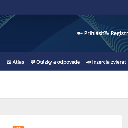
🔑 Prihlásiť
📝 Regist
y
📖 Atlas
💬 Otázky a odpovede
📣 Inzercia zvierat