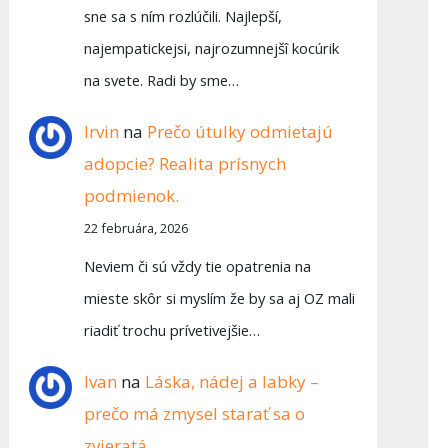
sne sa s ním rozlúčili. Najlepší,
najempatickejsi, najrozumnejšî kocúrik
na svete. Radi by sme…
Irvin
na
Prečo útulky odmietajú
adopcie? Realita prísnych
podmienok.
22 februára, 2026
Neviem či sú vždy tie opatrenia na
mieste skôr si myslím že by sa aj OZ mali
riadiť trochu prívetivejšie…
Ivan
na
Láska, nádej a labky –
prečo má zmysel starať sa o
zvieratá