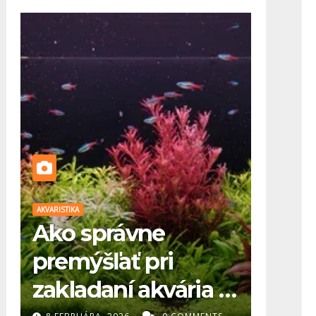
AKVARISTIKA
AKVARISTIKA
Ako správne
Kam 
premýšľať pri
akvá
zakladaní akvária (1.
aleb