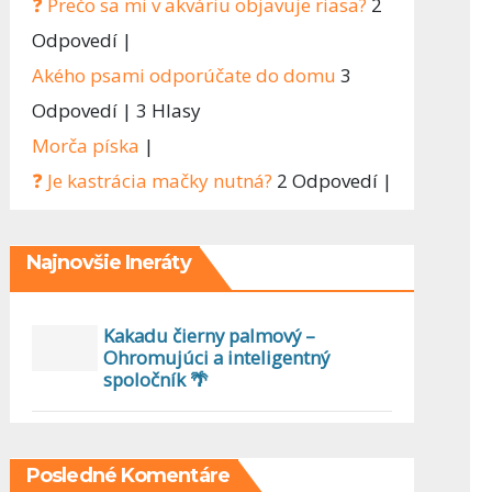
❓ Prečo sa mi v akváriu objavuje riasa?
2
Odpovedí
|
Akého psami odporúčate do domu
3
Odpovedí
|
3 Hlasy
Morča píska
|
❓ Je kastrácia mačky nutná?
2 Odpovedí
|
Najnovšie Ineráty
Kakadu čierny palmový –
Ohromujúci a inteligentný
spoločník 🌴
Posledné Komentáre