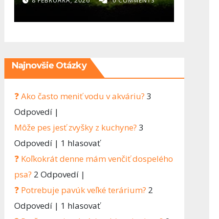
diel)- Najväčšia
rozh
8 FEBRUÁRA, 2026
0 COMMENTS
2 FEBRU
chyba v
ovpl
akvaristike? Človek
chce všetko hneď
Najnovšie Otázky
❓ Ako často meniť vodu v akváriu?
3
Odpovedí
|
Môže pes jesť zvyšky z kuchyne?
3
Odpovedí
|
1 hlasovať
❓ Koľkokrát denne mám venčiť dospelého
psa?
2 Odpovedí
|
❓ Potrebuje pavúk veľké terárium?
2
Odpovedí
|
1 hlasovať