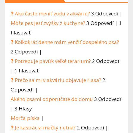
❓ Ako často meniť vodu v akváriu?
3 Odpovedí
|
Môže pes jesť zvyšky z kuchyne?
3 Odpovedí
|
1
hlasovať
❓ Koľkokrát denne mám venčiť dospelého psa?
2 Odpovedí
|
❓ Potrebuje pavúk veľké terárium?
2 Odpovedí
|
1 hlasovať
❓ Prečo sa mi v akváriu objavuje riasa?
2
Odpovedí
|
Akého psami odporúčate do domu
3 Odpovedí
|
3 Hlasy
Morča píska
|
❓ Je kastrácia mačky nutná?
2 Odpovedí
|