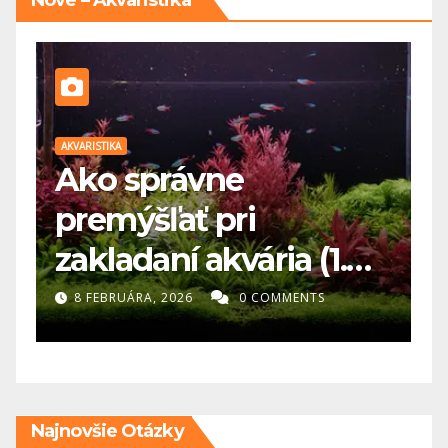
Nové – Akvaristika
AKVARISTIKA
AK
Ako správne
premýšľať pri
a
zakladaní akvária (1.
d
diel)- Najväčšia chyba
k
8 FEBRUÁRA, 2026
0 COMMENTS
v akvaristike? Človek
chce všetko hneď
Najnovšie Otázky