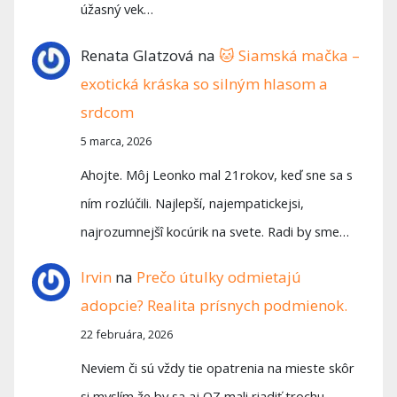
úžasný vek…
Renata Glatzová
na
🐱 Siamská mačka –
exotická kráska so silným hlasom a
srdcom
5 marca, 2026
Ahojte. Môj Leonko mal 21rokov, keď sne sa s
ním rozlúčili. Najlepší, najempatickejsi,
najrozumnejšî kocúrik na svete. Radi by sme…
Irvin
na
Prečo útulky odmietajú
adopcie? Realita prísnych podmienok.
22 februára, 2026
Neviem či sú vždy tie opatrenia na mieste skôr
si myslím že by sa aj OZ mali riadiť trochu