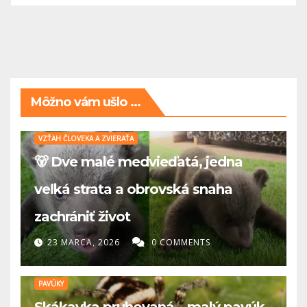
Môžno vám ušlo ...
VZŤAH ČLOVEKA A ZVIERAŤA
🐻 Dve malé medvieďatá, jedna
veľká strata a obrovská snaha
zachrániť život
23 MARCA, 2026
0 COMMENTS
PAVÚKY
Skákavka pruhovaná – malý pavúk