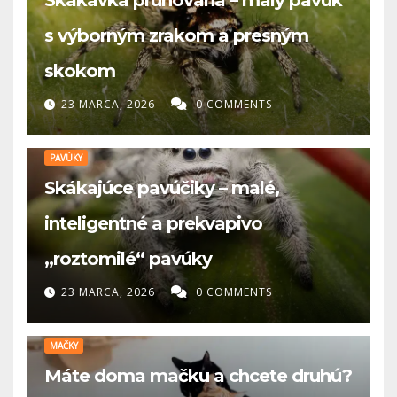
s výborným zrakom a presným
skokom
23 MARCA, 2026
0 COMMENTS
PAVÚKY
Skákajúce pavúčiky – malé,
inteligentné a prekvapivo
„roztomilé“ pavúky
23 MARCA, 2026
0 COMMENTS
MAČKY
Máte doma mačku a chcete druhú?