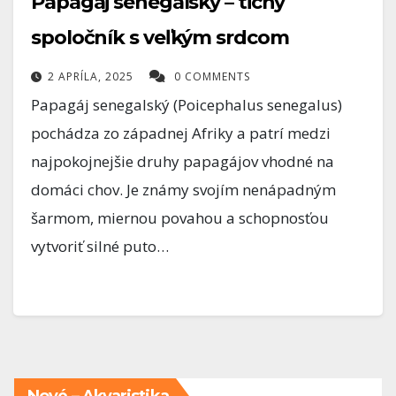
Papagáj senegalský – tichý
spoločník s veľkým srdcom
2 APRÍLA, 2025
0 COMMENTS
Papagáj senegalský (Poicephalus senegalus)
pochádza zo západnej Afriky a patrí medzi
najpokojnejšie druhy papagájov vhodné na
domáci chov. Je známy svojím nenápadným
šarmom, miernou povahou a schopnosťou
vytvoriť silné puto…