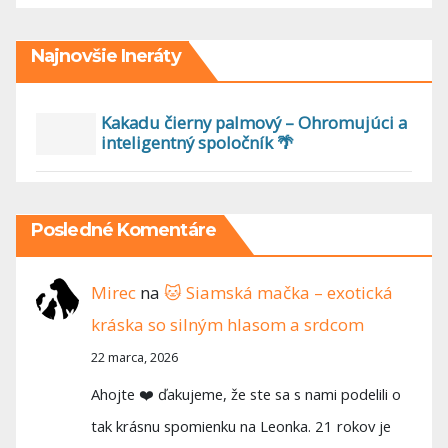
Najnovšie Ineráty
Kakadu čierny palmový – Ohromujúci a
inteligentný spoločník 🌴
Posledné Komentáre
Mirec
na
🐱 Siamská mačka – exotická
kráska so silným hlasom a srdcom
22 marca, 2026
Ahojte ❤️ ďakujeme, že ste sa s nami podelili o
tak krásnu spomienku na Leonka. 21 rokov je