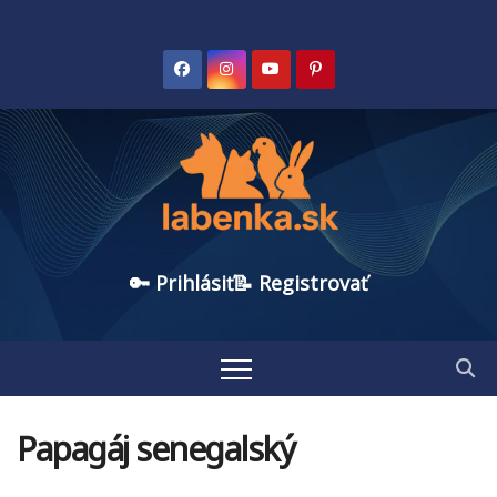
🔑 Prihlásiť
📝 Registrovať
Papagáj senegalský