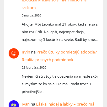
srdcom
5 marca, 2026
Ahojte. Môj Leonko mal 21rokov, keď sne sa s
ním rozlúčili. Najlepší, najempatickejsi,
najrozumnejšî kocúrik na svete. Radi by sme…
Irvin
na
Prečo útulky odmietajú adopcie?
Realita prísnych podmienok.
22 februára, 2026
Neviem či sú vždy tie opatrenia na mieste skôr
si myslím že by sa aj OZ mali riadiť trochu
prívetivejšie…
Ivan
na
Láska, nádej a labky – prečo má