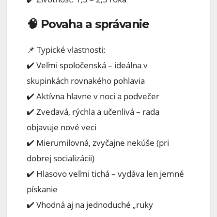
🧠 Povaha a správanie
📌 Typické vlastnosti:
✔️ Veľmi spoločenská – ideálna v
skupinkách rovnakého pohlavia
✔️ Aktívna hlavne v noci a podvečer
✔️ Zvedavá, rýchla a učenlivá – rada
objavuje nové veci
✔️ Mierumilovná, zvyčajne nekúše (pri
dobrej socializácii)
✔️ Hlasovo veľmi tichá – vydáva len jemné
pískanie
✔️ Vhodná aj na jednoduché „ruky