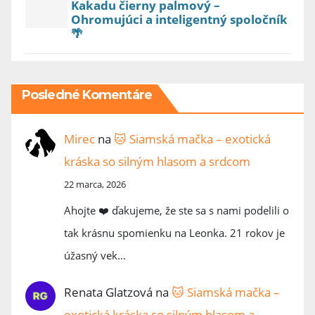
Kakadu čierny palmový –
Ohromujúci a inteligentný spoločník
🌴
Posledné Komentáre
Mirec
na
🐱 Siamská mačka – exotická
kráska so silným hlasom a srdcom
22 marca, 2026
Ahojte ❤️ ďakujeme, že ste sa s nami podelili o
tak krásnu spomienku na Leonka. 21 rokov je
úžasný vek…
Renata Glatzová
na
🐱 Siamská mačka –
exotická kráska so silným hlasom a