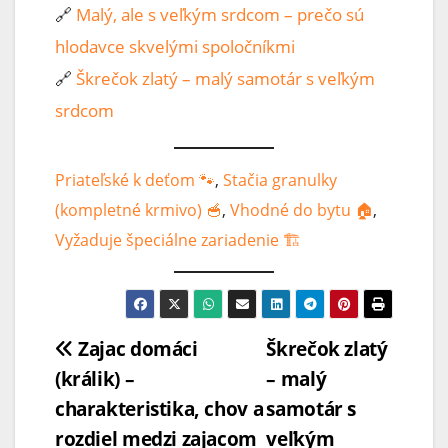
🔗
Malý, ale s veľkým srdcom – prečo sú
hlodavce skvelými spoločníkmi
🔗
Škrečok zlatý – malý samotár s veľkým
srdcom
Priateľské k deťom 🐾
, 
Stačia granulky
(kompletné krmivo) 🥣
, 
Vhodné do bytu 🏠
, 
Vyžaduje špeciálne zariadenie 🏗️
Zajac domáci
Škrečok zlatý
(králik) –
– malý
charakteristika, chov a
samotár s
rozdiel medzi zajacom
veľkým