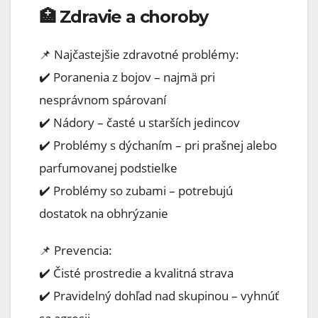
🏥 Zdravie a choroby
📌 Najčastejšie zdravotné problémy:
✔️ Poranenia z bojov – najmä pri
nesprávnom spárovaní
✔️ Nádory – časté u starších jedincov
✔️ Problémy s dýchaním – pri prašnej alebo
parfumovanej podstielke
✔️ Problémy so zubami – potrebujú
dostatok na obhrýzanie
📌 Prevencia:
✔️ Čisté prostredie a kvalitná strava
✔️ Pravidelný dohľad nad skupinou – vyhnúť