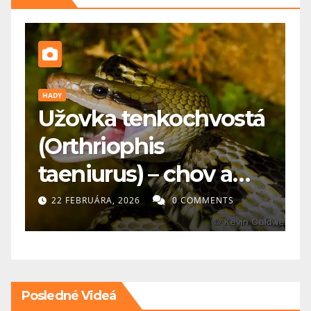
PES
P
á
🐕 Maďarská vyžla: pre
A
koho je vhodná a čo
p
potrebuje?
s
20 FEBRUÁRA, 2026
0 COMMENTS
Posledné Videá