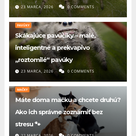
23 MARCA, 2026
0 COMMENTS
PAVÚKY
Skákajúce pavúčiky – malé,
inteligentné a prekvapivo
„roztomilé“ pavúky
23 MARCA, 2026
0 COMMENTS
MAČKY
Máte doma mačku a chcete druhú?
Ako ich správne zoznámiť bez
stresu 🐾
22 MARCA, 2026
0 COMMENTS