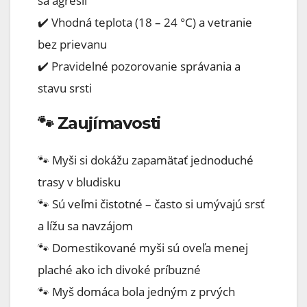
sa agresii
✔️ Vhodná teplota (18 – 24 °C) a vetranie
bez prievanu
✔️ Pravidelné pozorovanie správania a
stavu srsti
🐾 Zaujímavosti
🐾 Myši si dokážu zapamätať jednoduché
trasy v bludisku
🐾 Sú veľmi čistotné – často si umývajú srsť
a lížu sa navzájom
🐾 Domestikované myši sú oveľa menej
plaché ako ich divoké príbuzné
🐾 Myš domáca bola jedným z prvých