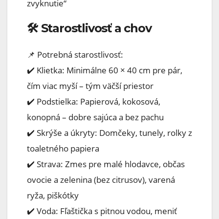
zvyknutie“
🛠 Starostlivosť a chov
📌 Potrebná starostlivosť:
✔️ Klietka: Minimálne 60 × 40 cm pre pár,
čím viac myší – tým väčší priestor
✔️ Podstielka: Papierová, kokosová,
konopná – dobre sajúca a bez pachu
✔️ Skrýše a úkryty: Domčeky, tunely, rolky z
toaletného papiera
✔️ Strava: Zmes pre malé hlodavce, občas
ovocie a zelenina (bez citrusov), varená
ryža, piškótky
✔️ Voda: Fľaštička s pitnou vodou, meniť