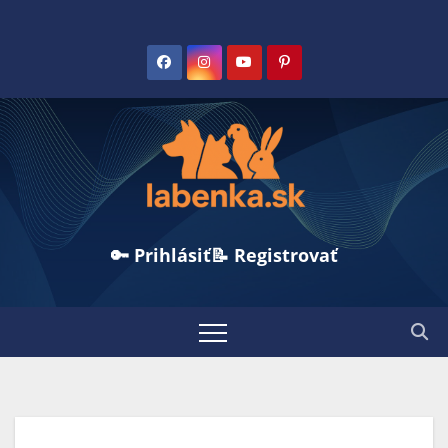
🔑 Prihlásiť
📝 Registrovať