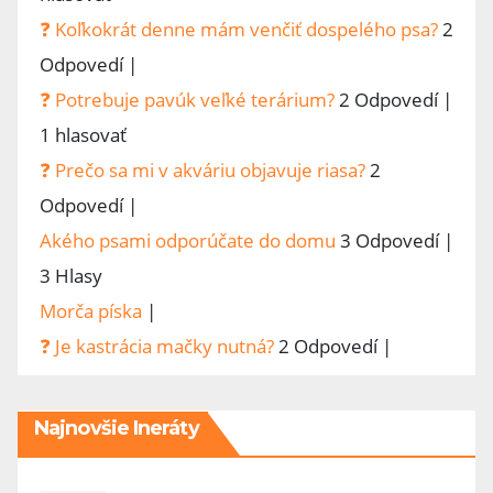
❓ Koľkokrát denne mám venčiť dospelého psa?
2
Odpovedí
|
❓ Potrebuje pavúk veľké terárium?
2 Odpovedí
|
1 hlasovať
❓ Prečo sa mi v akváriu objavuje riasa?
2
Odpovedí
|
Akého psami odporúčate do domu
3 Odpovedí
|
3 Hlasy
Morča píska
|
❓ Je kastrácia mačky nutná?
2 Odpovedí
|
Najnovšie Ineráty