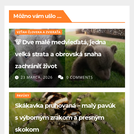
Môžno vám ušlo ...
VZŤAH ČLOVEKA A ZVIERAŤA
🐻 Dve malé medvieďatá, jedna
veľká strata a obrovská snaha
zachrániť život
23 MARCA, 2026
0 COMMENTS
PAVÚKY
Skákavka pruhovaná – malý pavúk
s výborným zrakom a presným
skokom