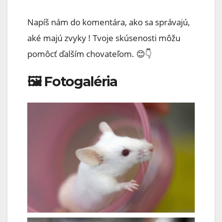
Napíš nám do komentára, ako sa správajú,
aké majú zvyky ! Tvoje skúsenosti môžu
pomôcť ďalším chovateľom. 😊👇
🖼️ Fotogaléria