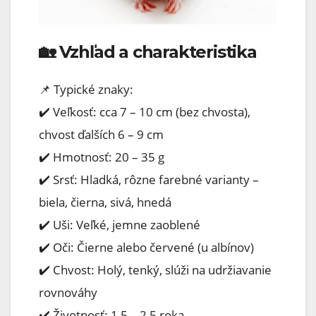
🏡 Vzhľad a charakteristika
📌 Typické znaky:
✔️ Veľkosť: cca 7 – 10 cm (bez chvosta),
chvost ďalších 6 – 9 cm
✔️ Hmotnosť: 20 – 35 g
✔️ Srsť: Hladká, rôzne farebné varianty –
biela, čierna, sivá, hnedá
✔️ Uši: Veľké, jemne zaoblené
✔️ Oči: Čierne alebo červené (u albínov)
✔️ Chvost: Holý, tenký, slúži na udržiavanie
rovnováhy
✔️ Životnosť: 1,5 – 2,5 roka