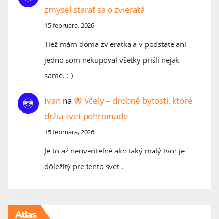
zmysel starať sa o zvieratá
15 februára, 2026
Tiež mám doma zvieratka a v podstate ani
jedno som nekupoval všetky prišli nejak
samé. :-)
Ivan
na
🐝 Včely – drobné bytosti, ktoré
držia svet pohromade
15 februára, 2026
Je to až neuveriteľné ako taký malý tvor je
dôležitý pre tento svet .
Atlas