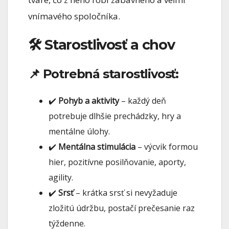
vnímavého spoločníka.
🛠 Starostlivosť a chov
📌 Potrebná starostlivosť:
✔️
Pohyb a aktivity
– každý deň
potrebuje dlhšie prechádzky, hry a
mentálne úlohy.
✔️
Mentálna stimulácia
– výcvik formou
hier, pozitívne posilňovanie, aporty,
agility.
✔️
Srsť
– krátka srsť si nevyžaduje
zložitú údržbu, postačí prečesanie raz
týždenne.