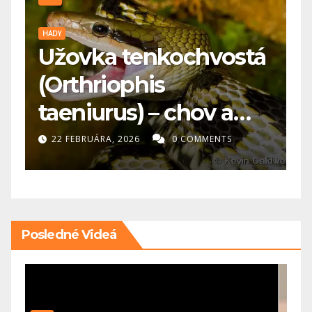
PES
P
á
🐕 Maďarská vyžla: pre
A
koho je vhodná a čo
p
potrebuje?
s
20 FEBRUÁRA, 2026
0 COMMENTS
Posledné Videá