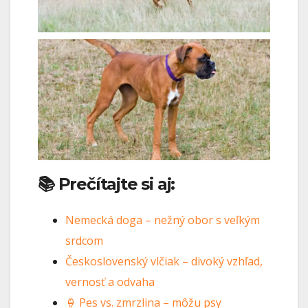
📚 Prečítajte si aj:
Nemecká doga – nežný obor s veľkým
srdcom
Československý vlčiak – divoký vzhľad,
vernosť a odvaha
🍦 Pes vs. zmrzlina – môžu psy