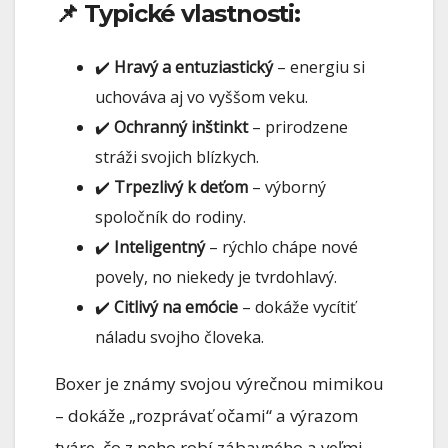
📌 Typické vlastnosti:
✔️
Hravý a entuziastický
– energiu si
uchováva aj vo vyššom veku.
✔️
Ochranný inštinkt
– prirodzene
stráži svojich blízkych.
✔️
Trpezlivý k deťom
– výborný
spoločník do rodiny.
✔️
Inteligentný
– rýchlo chápe nové
povely, no niekedy je tvrdohlavý.
✔️
Citlivý na emócie
– dokáže vycítiť
náladu svojho človeka.
Boxer je známy svojou výrečnou mimikou
– dokáže „rozprávať očami“ a výrazom
tváre, čo z neho robí zábavného a veľmi