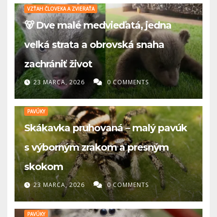
VZŤAH ČLOVEKA A ZVIERAŤA
🐻 Dve malé medvieďatá, jedna
veľká strata a obrovská snaha
zachrániť život
23 MARCA, 2026
0 COMMENTS
PAVÚKY
Skákavka pruhovaná – malý pavúk
s výborným zrakom a presným
skokom
23 MARCA, 2026
0 COMMENTS
PAVÚKY