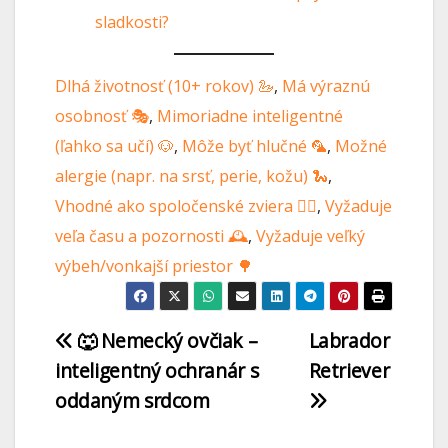
sladkosti?
Dlhá životnosť (10+ rokov) 🦢
, 
Má výraznú
osobnosť 🎭
, 
Mimoriadne inteligentné
(ľahko sa učí) 🐶
, 
Môže byť hlučné 🦜
, 
Možné
alergie (napr. na srsť, perie, kožu) 🐍
, 
Vhodné ako spoločenské zviera 🐕‍🦺
, 
Vyžaduje
veľa času a pozornosti 🕰️
, 
Vyžaduje veľký
výbeh/vonkajší priestor 🌳
🐺 Nemecký ovčiak –
Labrador
inteligentný ochranár s
Retriever
oddaným srdcom