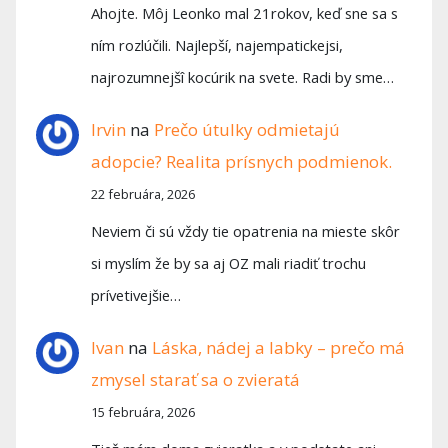
Ahojte. Môj Leonko mal 21rokov, keď sne sa s
ním rozlúčili. Najlepší, najempatickejsi,
najrozumnejšî kocúrik na svete. Radi by sme…
Irvin
na
Prečo útulky odmietajú
adopcie? Realita prísnych podmienok.
22 februára, 2026
Neviem či sú vždy tie opatrenia na mieste skôr
si myslím že by sa aj OZ mali riadiť trochu
prívetivejšie…
Ivan
na
Láska, nádej a labky – prečo má
zmysel starať sa o zvieratá
15 februára, 2026