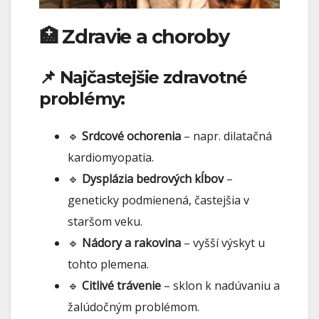
🏥 Zdravie a choroby
📌 Najčastejšie zdravotné
problémy:
🔹
Srdcové ochorenia
– napr. dilatačná
kardiomyopatia.
🔹
Dysplázia bedrových kĺbov
–
geneticky podmienená, častejšia v
staršom veku.
🔹
Nádory a rakovina
– vyšší výskyt u
tohto plemena.
🔹
Citlivé trávenie
– sklon k nadúvaniu a
žalúdočným problémom.