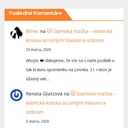
Posledné Komentáre
Mirec
na
🐱 Siamská mačka – exotická
kráska so silným hlasom a srdcom
22 marca, 2026
Ahojte ❤️ ďakujeme, že ste sa s nami podelili o
tak krásnu spomienku na Leonka. 21 rokov je
úžasný vek…
Renata Glatzová
na
🐱 Siamská mačka –
exotická kráska so silným hlasom a
srdcom
5 marca, 2026