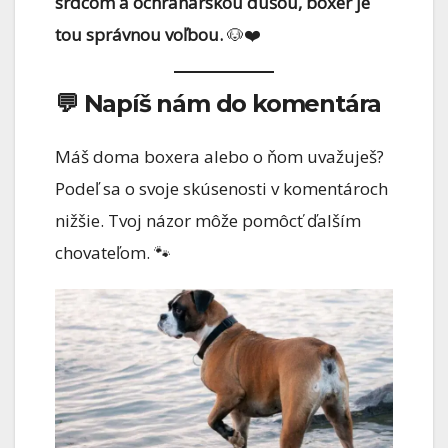
srdcom a ochranárskou dušou, boxer je
tou správnou voľbou.
🐶❤️
💬 Napíš nám do komentára
Máš doma boxera alebo o ňom uvažuješ?
Podeľ sa o svoje skúsenosti v komentároch
nižšie. Tvoj názor môže pomôcť ďalším
chovateľom. 🐾