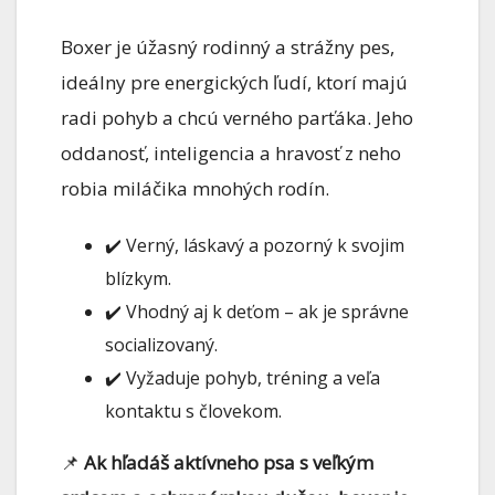
Boxer je úžasný rodinný a strážny pes,
ideálny pre energických ľudí, ktorí majú
radi pohyb a chcú verného parťáka. Jeho
oddanosť, inteligencia a hravosť z neho
robia miláčika mnohých rodín.
✔️ Verný, láskavý a pozorný k svojim
blízkym.
✔️ Vhodný aj k deťom – ak je správne
socializovaný.
✔️ Vyžaduje pohyb, tréning a veľa
kontaktu s človekom.
📌
Ak hľadáš aktívneho psa s veľkým