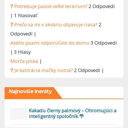
❓ Potrebuje pavúk veľké terárium?
2 Odpovedí
|
1 hlasovať
❓ Prečo sa mi v akváriu objavuje riasa?
2
Odpovedí
|
Akého psami odporúčate do domu
3 Odpovedí
|
3 Hlasy
Morča píska
|
❓ Je kastrácia mačky nutná?
2 Odpovedí
|
Najnovšie Ineráty
Kakadu čierny palmový – Ohromujúci a
inteligentný spoločník 🌴