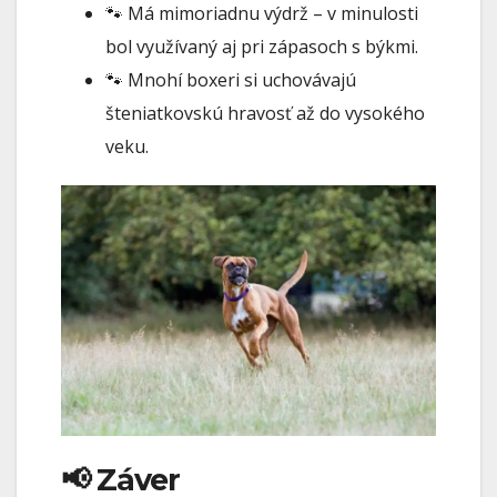
🐾 Má mimoriadnu výdrž – v minulosti
bol využívaný aj pri zápasoch s býkmi.
🐾 Mnohí boxeri si uchovávajú
šteniatkovskú hravosť až do vysokého
veku.
📢 Záver