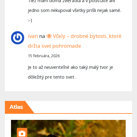
Tiež mám doma zvieratka a v podstate ani
jedno som nekupoval všetky prišli nejak samé.
:-)
Ivan
na
🐝 Včely – drobné bytosti, ktoré
držia svet pohromade
15 februára, 2026
Je to až neuveriteľné ako taký malý tvor je
dôležitý pre tento svet .
Atlas