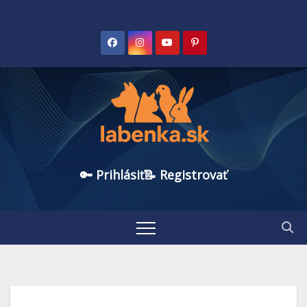
🔑 Prihlásiť
📝 Registrovať