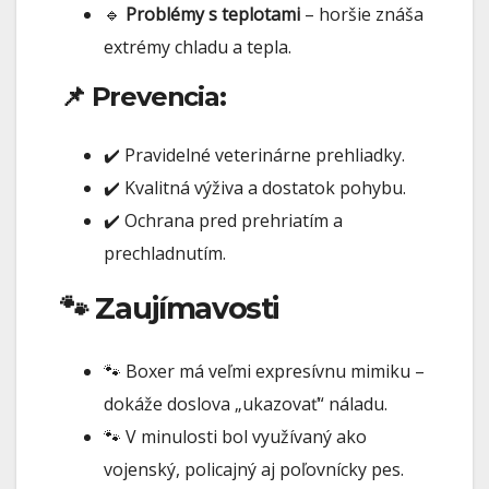
🔹
Problémy s teplotami
– horšie znáša
extrémy chladu a tepla.
📌 Prevencia:
✔️ Pravidelné veterinárne prehliadky.
✔️ Kvalitná výživa a dostatok pohybu.
✔️ Ochrana pred prehriatím a
prechladnutím.
🐾 Zaujímavosti
🐾 Boxer má veľmi expresívnu mimiku –
dokáže doslova „ukazovať“ náladu.
🐾 V minulosti bol využívaný ako
vojenský, policajný aj poľovnícky pes.