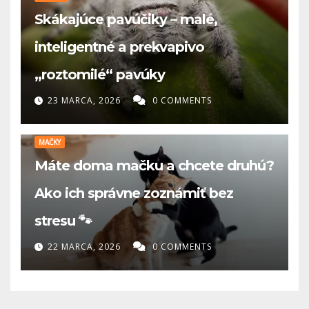
Skákajúce pavúčiky – malé,
inteligentné a prekvapivo
„roztomilé“ pavúky
23 MARCA, 2026
0 COMMENTS
MAČKY
Máte doma mačku a chcete druhú?
Ako ich správne zoznámiť bez
stresu 🐾
22 MARCA, 2026
0 COMMENTS