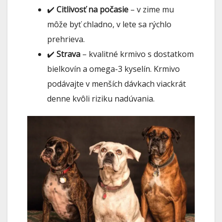
✔️
Citlivosť na počasie
– v zime mu
môže byť chladno, v lete sa rýchlo
prehrieva.
✔️
Strava
– kvalitné krmivo s dostatkom
bielkovín a omega-3 kyselín. Krmivo
podávajte v menších dávkach viackrát
denne kvôli riziku nadúvania.