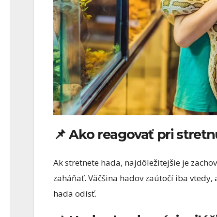
📌 Ako reagovať pri stret
Ak stretnete hada, najdôležitejšie je zacho
zaháňať. Väčšina hadov zaútočí iba vtedy, 
hada odísť.