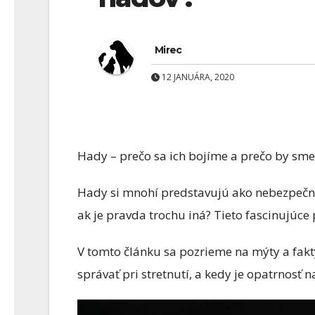
Mirec
12 JANUÁRA, 2020
RISTIKA
AKVARISTIKA
Hady – prečo sa ich bojíme a prečo by sm
 Akvaristika –
Ako sprá
iac než len ryby v
premýšľať
Hady si mnohí predstavujú ako nebezpečné 
ak je pravda trochu iná? Tieto fascinujúc
kle
zakladaní
(2. diel): 
 FEBRUÁRA, 2026
1 COMMENTS
8 FEBRUÁRA, 2026
V tomto článku sa pozrieme na mýty a fakty
rybami, z
správať pri stretnutí, a kedy je opatrnosť n
hlavou