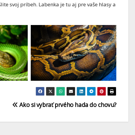
te svoj príbeh. Labenka je tu aj pre vaše hlasy a
HADY
Užovka
á – malý
tenkochvostá
výborným
(Orthriophis
 presným
taeniurus) – chov 
Ako si vybrať prvého hada do chovu?
0 COMMENTS
22 FEBRUÁRA, 2026
0 COMMEN
starostlivosť