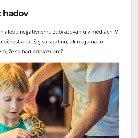
z hadov
om alebo negatívnemu zobrazovaniu v médiách. V
ločnosť a radšej sa stiahnu, ak majú na to
ým, že sa had odplazí preč.