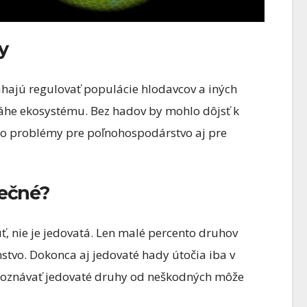
y
hajú regulovať populácie hlodavcov a iných
váhe ekosystému. Bez hadov by mohlo dôjsť k
ilo problémy pre poľnohospodárstvo aj pre
pečné?
ť, nie je jedovatá. Len malé percento druhov
stvo. Dokonca aj jedovaté hady útočia iba v
rozoznávať jedovaté druhy od neškodných môže