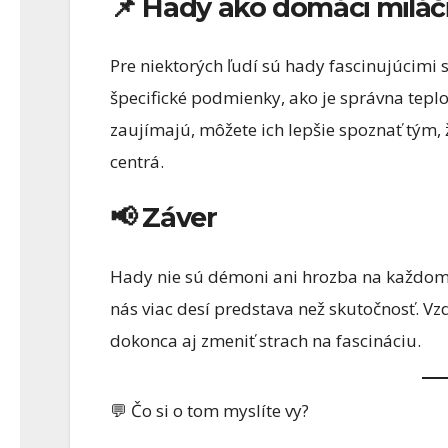
📌 Hady ako domáci miláč
Pre niektorých ľudí sú hady fascinujúcimi
špecifické podmienky, ako je správna teplo
zaujímajú, môžete ich lepšie spoznať tým, 
centrá.
📢 Záver
Hady nie sú démoni ani hrozba na každom 
nás viac desí predstava než skutočnosť. Vz
dokonca aj zmeniť strach na fascináciu.
💬 Čo si o tom myslíte vy?