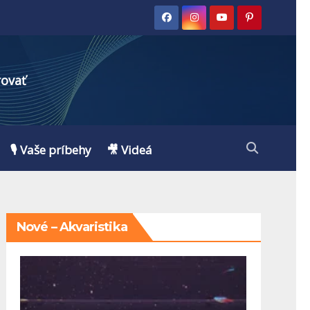
rovať
🎙️ Vaše príbehy
🎥 Videá
Nové – Akvaristika