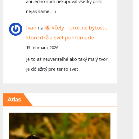
ani jedno som nekupoval všetky prišli
nejak samé. :-)
Ivan
na
🐝 Včely – drobné bytosti,
ktoré držia svet pohromade
15 februára, 2026
Je to až neuveriteľné ako taký malý tvor
je dôležitý pre tento svet .
Atlas