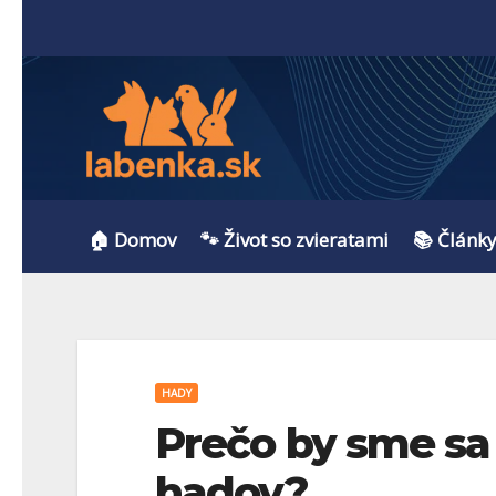
🏠 Domov
🐾 Život so zvieratami
📚 Článk
HADY
Prečo by sme sa 
hadov?