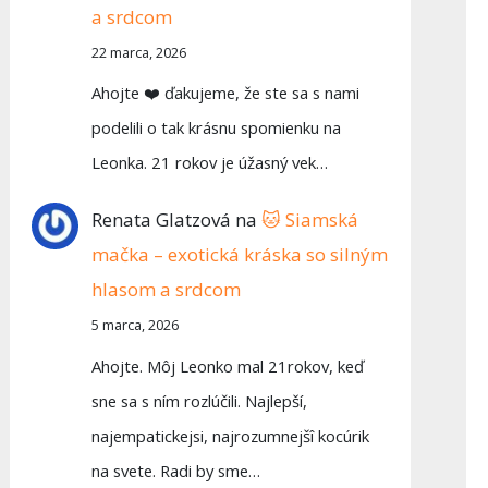
a srdcom
22 marca, 2026
Ahojte ❤️ ďakujeme, že ste sa s nami
podelili o tak krásnu spomienku na
Leonka. 21 rokov je úžasný vek…
Renata Glatzová
na
🐱 Siamská
mačka – exotická kráska so silným
hlasom a srdcom
5 marca, 2026
Ahojte. Môj Leonko mal 21rokov, keď
sne sa s ním rozlúčili. Najlepší,
najempatickejsi, najrozumnejšî kocúrik
na svete. Radi by sme…