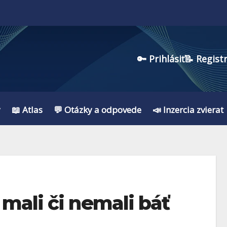
🔑 Prihlásiť
📝 Regist
y
📖 Atlas
💬 Otázky a odpovede
📣 Inzercia zvierat
mali či nemali báť