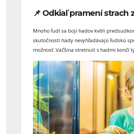
📌 Odkiaľ pramení strach 
Mnoho ľudí sa bojí hadov kvôli predsudk
skutočnosti hady nevyhľadávajú ľudskú spo
možnosť. Väčšina stretnutí s hadmi končí t