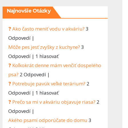
ď
Najnovšie Otázky
❓ Ako často meniť vodu v akváriu?
3
Odpovedí
|
Môže pes jesť zvyšky z kuchyne?
3
Odpovedí
|
1 hlasovať
❓ Koľkokrát denne mám venčiť dospelého
psa?
2 Odpovedí
|
❓ Potrebuje pavúk veľké terárium?
2
Odpovedí
|
1 hlasovať
❓ Prečo sa mi v akváriu objavuje riasa?
2
Odpovedí
|
Akého psami odporúčate do domu
3