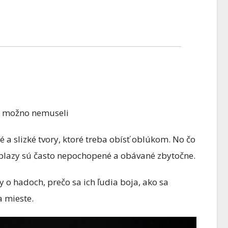
AKVARISTIKA
e možno nemuseli
vne
Ako správne
 pri
premýšľať pri
a slizké tvory, ktoré treba obísť oblúkom. No čo
e plazy sú často nepochopené a obávané zbytočne.
 akvária
zakladaní akvária (
Nezačni
diel)- Najväčšia
0 COMMENTS
8 FEBRUÁRA, 2026
0 COMMENT
 o hadoch, prečo sa ich ľudia boja, ako sa
ačni
chyba v
a mieste.
akvaristike? Člov