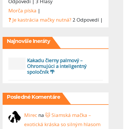
Odpovedí
|
3 Hlasy
Morča píska
|
❓ Je kastrácia mačky nutná?
2 Odpovedí
|
Najnovšie Ineráty
Kakadu čierny palmový –
Ohromujúci a inteligentný
spoločník 🌴
Posledné Komentáre
Mirec
na
🐱 Siamská mačka –
exotická kráska so silným hlasom