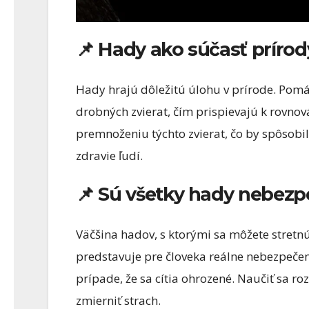
📌 Hady ako súčasť prírod
Hady hrajú dôležitú úlohu v prírode. Pomá
drobných zvierat, čím prispievajú k rovno
premnoženiu týchto zvierat, čo by spôsob
zdravie ľudí.
📌 Sú všetky hady nebez
Väčšina hadov, s ktorými sa môžete stretnú
predstavuje pre človeka reálne nebezpečen
prípade, že sa cítia ohrozené. Naučiť sa 
zmierniť strach.