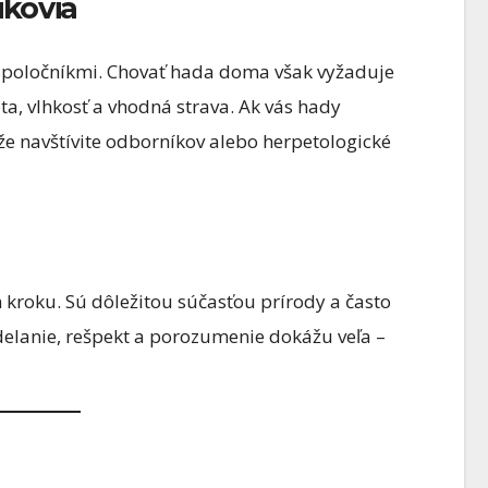
ikovia
 spoločníkmi. Chovať hada doma však vyžaduje
ta, vlhkosť a vhodná strava. Ak vás hady
že navštívite odborníkov alebo herpetologické
kroku. Sú dôležitou súčasťou prírody a často
delanie, rešpekt a porozumenie dokážu veľa –