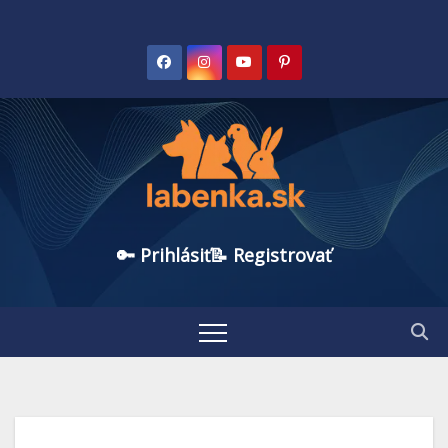
🔑 Prihlásiť
📝 Registrovať