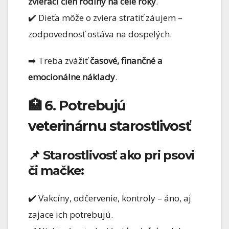
zvierací člen rodiny na celé roky
.
✔️ Dieťa môže o zviera stratiť záujem –
zodpovednosť ostáva na dospelých.
➡️ Treba zvážiť
časové, finančné a
emocionálne náklady
.
🏥 6. Potrebujú
veterinárnu starostlivosť
📌 Starostlivosť ako pri psovi
či mačke:
✔️ Vakcíny, odčervenie, kontroly – áno, aj
zajace ich potrebujú.