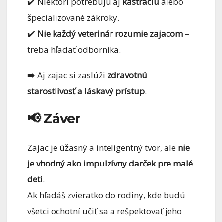
✔️ Niektorí potrebujú aj
kastráciu
alebo
špecializované zákroky.
✔️
Nie každý veterinár rozumie zajacom
–
treba hľadať odborníka.
➡️ Aj zajac si zaslúži
zdravotnú
starostlivosť a láskavý prístup
.
📢 Záver
Zajac je úžasný a inteligentný tvor, ale
nie
je vhodný ako impulzívny darček pre malé
deti
.
Ak hľadáš zvieratko do rodiny, kde budú
všetci ochotní učiť sa a rešpektovať jeho