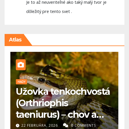
Je to až neuveriteľné ako taký malý tvor je
dôležitý pre tento svet .
Atlas
PES
P
á
🐕 Maďarská vyžla: pre
A
koho je vhodná a čo
p
potrebuje?
s
20 FEBRUÁRA, 2026
0 COMMENTS