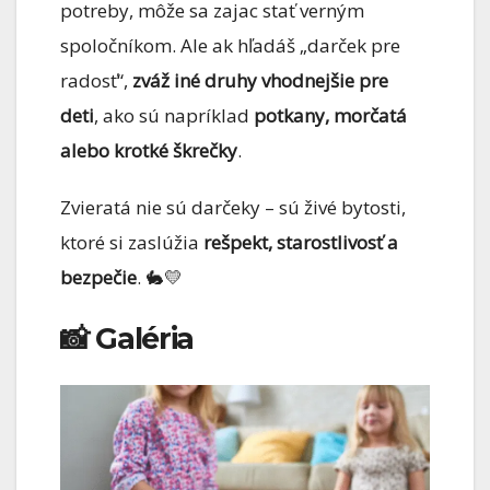
potreby, môže sa zajac stať verným
spoločníkom. Ale ak hľadáš „darček pre
radosť“,
zváž iné druhy vhodnejšie pre
deti
, ako sú napríklad
potkany, morčatá
alebo krotké škrečky
.
Zvieratá nie sú darčeky – sú živé bytosti,
ktoré si zaslúžia
rešpekt, starostlivosť a
bezpečie
. 🐇💛
📸 Galéria