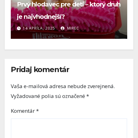
uh
Malý, ale s veľkým srdcom – prečo

sú hlodavce skvelými spoločníkmi
z
13 APRÍLA, 2025
MIREC
Pridaj komentár
Vaša e-mailová adresa nebude zverejnená.
Vyžadované polia sú označené
*
Komentár
*