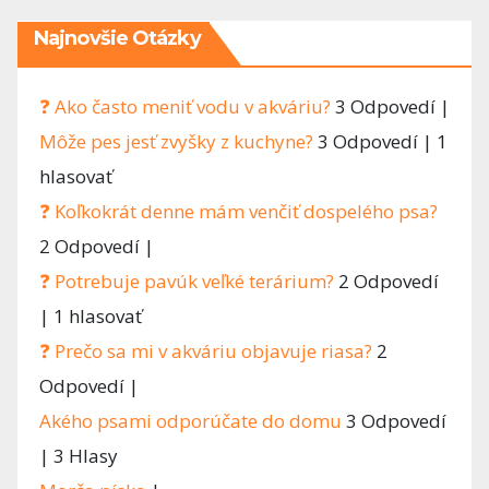
Najnovšie Otázky
❓ Ako často meniť vodu v akváriu?
3 Odpovedí
|
Môže pes jesť zvyšky z kuchyne?
3 Odpovedí
|
1
hlasovať
❓ Koľkokrát denne mám venčiť dospelého psa?
2 Odpovedí
|
❓ Potrebuje pavúk veľké terárium?
2 Odpovedí
|
1 hlasovať
❓ Prečo sa mi v akváriu objavuje riasa?
2
Odpovedí
|
Akého psami odporúčate do domu
3 Odpovedí
|
3 Hlasy