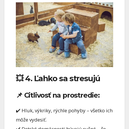
💥 4. Ľahko sa stresujú
📌 Citlivosť na prostredie:
✔️ Hluk, výkriky, rýchle pohyby – všetko ich
môže vydesiť.
✔️ Detské domácnosti bývajú rušné – čo