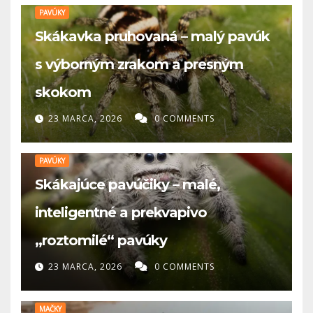
PAVÚKY
Skákavka pruhovaná – malý pavúk
s výborným zrakom a presným
skokom
23 MARCA, 2026
0 COMMENTS
PAVÚKY
Skákajúce pavúčiky – malé,
inteligentné a prekvapivo
„roztomilé“ pavúky
23 MARCA, 2026
0 COMMENTS
MAČKY