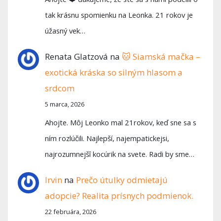
tak krásnu spomienku na Leonka. 21 rokov je
úžasný vek…
Renata Glatzová
na
🐱 Siamská mačka –
exotická kráska so silným hlasom a
srdcom
5 marca, 2026
Ahojte. Môj Leonko mal 21rokov, keď sne sa s
ním rozlúčili. Najlepší, najempatickejsi,
najrozumnejšî kocúrik na svete. Radi by sme…
Irvin
na
Prečo útulky odmietajú
adopcie? Realita prísnych podmienok.
22 februára, 2026