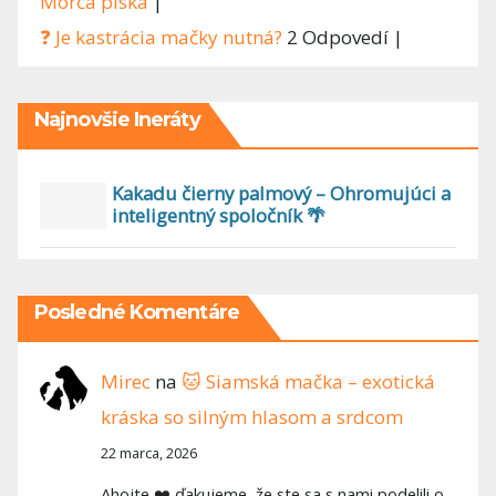
Morča píska
|
❓ Je kastrácia mačky nutná?
2 Odpovedí
|
Najnovšie Ineráty
Kakadu čierny palmový – Ohromujúci a
inteligentný spoločník 🌴
Posledné Komentáre
Mirec
na
🐱 Siamská mačka – exotická
kráska so silným hlasom a srdcom
22 marca, 2026
Ahojte ❤️ ďakujeme, že ste sa s nami podelili o