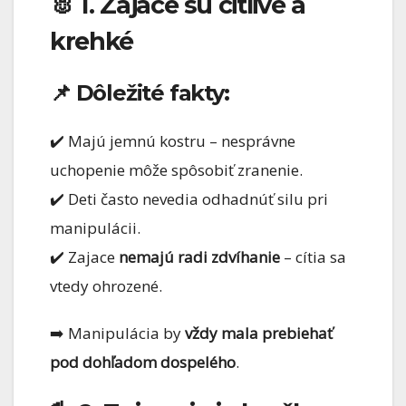
🐰 1. Zajace sú citlivé a
krehké
📌 Dôležité fakty:
✔️ Majú jemnú kostru – nesprávne
uchopenie môže spôsobiť zranenie.
✔️ Deti často nevedia odhadnúť silu pri
manipulácii.
✔️ Zajace
nemajú radi zdvíhanie
– cítia sa
vtedy ohrozené.
➡️ Manipulácia by
vždy mala prebiehať
pod dohľadom dospelého
.