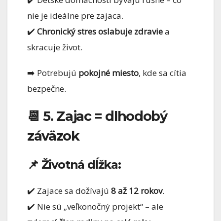
nie je ideálne pre zajaca.
✔️
Chronický stres oslabuje zdravie
a
skracuje život.
➡️ Potrebujú
pokojné miesto
, kde sa cítia
bezpečne.
📆 5. Zajac = dlhodobý
záväzok
📌 Životná dĺžka:
✔️ Zajace sa dožívajú
8 až 12 rokov
.
✔️ Nie sú „veľkonočný projekt“ – ale