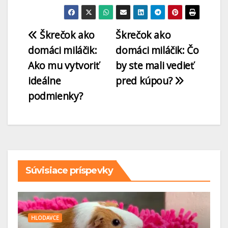
Škrečok ako
Škrečok ako
domáci miláčik:
domáci miláčik: Čo
Ako mu vytvoriť
by ste mali vedieť
ideálne
pred kúpou?
podmienky?
Súvisiace príspevky
HLODAVCE
H