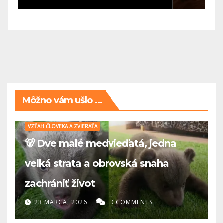
Môžno vám ušlo ...
VZŤAH ČLOVEKA A ZVIERAŤA
🐻 Dve malé medvieďatá, jedna
veľká strata a obrovská snaha
zachrániť život
23 MARCA, 2026
0 COMMENTS