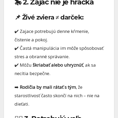
🎠 2. Zajac nie je hračka
📌 Živé zviera ≠ darček:
✔️ Zajace potrebujú denne kŕmenie,
čistenie a pokoj.
✔️ Častá manipulácia im môže spôsobovať
stres a obranné správanie.
✔️ Môžu
škriabať alebo uhryznúť
, ak sa
necítia bezpečne.
➡️
Rodičia by mali rátať s tým
, že
starostlivosť často skončí na nich – nie na
dieťati.