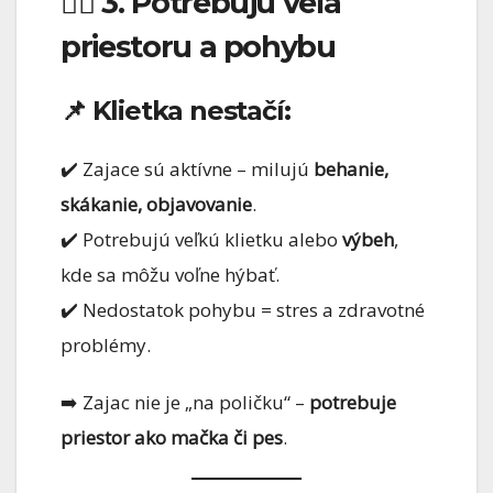
🏃‍♂️ 3. Potrebujú veľa
priestoru a pohybu
📌 Klietka nestačí:
✔️ Zajace sú aktívne – milujú
behanie,
skákanie, objavovanie
.
✔️ Potrebujú veľkú klietku alebo
výbeh
,
kde sa môžu voľne hýbať.
✔️ Nedostatok pohybu = stres a zdravotné
problémy.
➡️ Zajac nie je „na poličku“ –
potrebuje
priestor ako mačka či pes
.