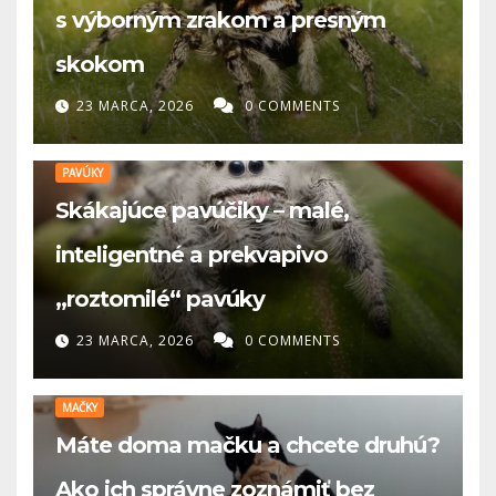
s výborným zrakom a presným
skokom
23 MARCA, 2026
0 COMMENTS
PAVÚKY
Skákajúce pavúčiky – malé,
inteligentné a prekvapivo
„roztomilé“ pavúky
23 MARCA, 2026
0 COMMENTS
MAČKY
Máte doma mačku a chcete druhú?
Ako ich správne zoznámiť bez