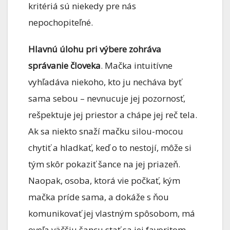
kritériá sú niekedy pre nás
nepochopiteľné.
Hlavnú úlohu pri výbere zohráva
správanie človeka
. Mačka intuitívne
vyhľadáva niekoho, kto ju necháva byť
sama sebou – nevnucuje jej pozornosť,
rešpektuje jej priestor a chápe jej reč tela.
Ak sa niekto snaží mačku silou-mocou
chytiť a hladkať, keď o to nestojí, môže si
tým skôr pokaziť šance na jej priazeň.
Naopak, osoba, ktorá vie počkať, kým
mačka príde sama, a dokáže s ňou
komunikovať jej vlastným spôsobom, má
oveľa väčšiu šancu stať sa jej favoritom.