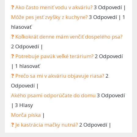
❓ Ako často meniť vodu v akváriu?
3 Odpovedí
|
Môže pes jesť zvyšky z kuchyne?
3 Odpovedí
|
1
hlasovať
❓ Koľkokrát denne mám venčiť dospelého psa?
2 Odpovedí
|
❓ Potrebuje pavúk veľké terárium?
2 Odpovedí
|
1 hlasovať
❓ Prečo sa mi v akváriu objavuje riasa?
2
Odpovedí
|
Akého psami odporúčate do domu
3 Odpovedí
|
3 Hlasy
Morča píska
|
❓ Je kastrácia mačky nutná?
2 Odpovedí
|