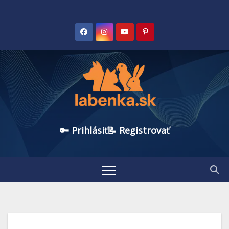
🔑 Prihlásiť
📝 Registrovať