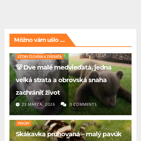
Môžno vám ušlo ...
VZŤAH ČLOVEKA A ZVIERAŤA
🐻 Dve malé medvieďatá, jedna
veľká strata a obrovská snaha
zachrániť život
23 MARCA, 2026
0 COMMENTS
PAVÚKY
Skákavka pruhovaná – malý pavúk