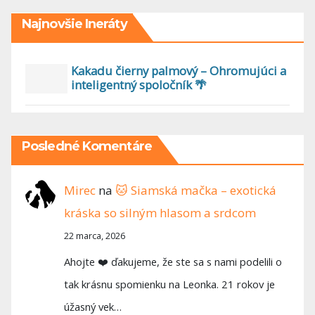
Najnovšie Ineráty
Kakadu čierny palmový – Ohromujúci a
inteligentný spoločník 🌴
Posledné Komentáre
Mirec
na
🐱 Siamská mačka – exotická
kráska so silným hlasom a srdcom
22 marca, 2026
Ahojte ❤️ ďakujeme, že ste sa s nami podelili o
tak krásnu spomienku na Leonka. 21 rokov je
úžasný vek…