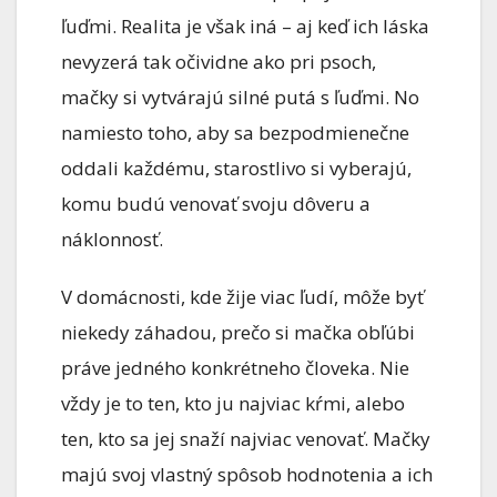
ľuďmi. Realita je však iná – aj keď ich láska
nevyzerá tak očividne ako pri psoch,
mačky si vytvárajú silné putá s ľuďmi. No
namiesto toho, aby sa bezpodmienečne
oddali každému, starostlivo si vyberajú,
komu budú venovať svoju dôveru a
náklonnosť.
V domácnosti, kde žije viac ľudí, môže byť
niekedy záhadou, prečo si mačka obľúbi
práve jedného konkrétneho človeka. Nie
vždy je to ten, kto ju najviac kŕmi, alebo
ten, kto sa jej snaží najviac venovať. Mačky
majú svoj vlastný spôsob hodnotenia a ich