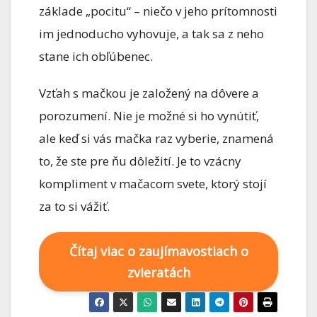
základe „pocitu“ – niečo v jeho prítomnosti
im jednoducho vyhovuje, a tak sa z neho
stane ich obľúbenec.
Vzťah s mačkou je založený na dôvere a
porozumení. Nie je možné si ho vynútiť,
ale keď si vás mačka raz vyberie, znamená
to, že ste pre ňu dôležití. Je to vzácny
kompliment v mačacom svete, ktorý stojí
za to si vážiť.
Čítaj viac o zaujímavostiach o
zvieratách