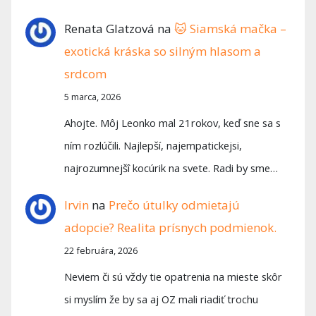
Renata Glatzová
na
🐱 Siamská mačka –
exotická kráska so silným hlasom a
srdcom
5 marca, 2026
Ahojte. Môj Leonko mal 21rokov, keď sne sa s
ním rozlúčili. Najlepší, najempatickejsi,
najrozumnejšî kocúrik na svete. Radi by sme…
Irvin
na
Prečo útulky odmietajú
adopcie? Realita prísnych podmienok.
22 februára, 2026
Neviem či sú vždy tie opatrenia na mieste skôr
si myslím že by sa aj OZ mali riadiť trochu