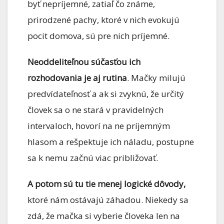
byť nepríjemné, zatiaľ čo známe,
prirodzené pachy, ktoré v nich evokujú
pocit domova, sú pre nich príjemné.
Neoddeliteľnou súčasťou ich
rozhodovania je aj rutina
. Mačky milujú
predvídateľnosť a ak si zvyknú, že určitý
človek sa o ne stará v pravidelných
intervaloch, hovorí na ne príjemným
hlasom a rešpektuje ich náladu, postupne
sa k nemu začnú viac približovať.
A potom sú tu tie menej logické dôvody,
ktoré nám ostávajú záhadou. Niekedy sa
zdá, že mačka si vyberie človeka len na