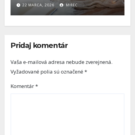
A, 2026
MIREC
7 FEBRUÁRA, 2026
Pridaj komentár
Vaša e-mailová adresa nebude zverejnená.
Vyžadované polia sú označené
*
Komentár
*