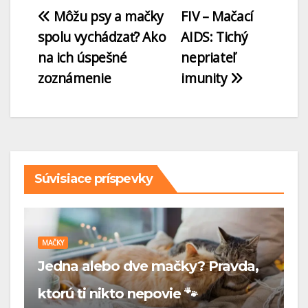
Môžu psy a mačky
FIV – Mačací
spolu vychádzať? Ako
AIDS: Tichý
na ich úspešné
nepriateľ
zoznámenie
imunity
Súvisiace príspevky
MAČKY
Bengálska mač
lebo dve mačky? Pravda,
exotická krása
 nikto nepovie 🐾
viac než len m