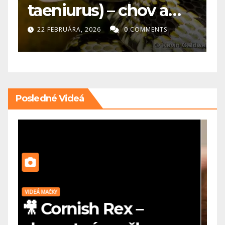
 chov a
potrebuje?
ť
0 COMMENTS
20 FEBRUÁRA, 2026
0 COMM
Posledné Videá
VIDEÁ HLODAVCE
V
🎥 Morča domáce –
🎥 Nór
ideálne prvé zvieratko
m