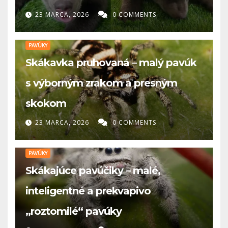
23 MARCA, 2026
0 COMMENTS
PAVÚKY
Skákavka pruhovaná – malý pavúk
s výborným zrakom a presným
skokom
23 MARCA, 2026
0 COMMENTS
PAVÚKY
Skákajúce pavúčiky – malé,
inteligentné a prekvapivo
„roztomilé“ pavúky