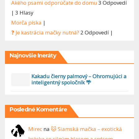
Akého psami odporúčate do domu
3 Odpovedí
|
3 Hlasy
Morča píska
|
❓ Je kastrácia mačky nutná?
2 Odpovedí
|
Najnovšie Ineráty
Kakadu čierny palmový – Ohromujúci a
inteligentný spoločník 🌴
Posledné Komentáre
Mirec
na
🐱 Siamská mačka – exotická
kráska so silným hlasom a srdcom