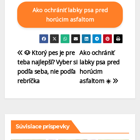
Ako ochrániť labky psa pred
horúcim asfaltom
🐶 Ktorý pes je pre
Ako ochrániť
teba najlepší? Vyber si
labky psa pred
podľa seba, nie podľa
horúcim
rebríčka
asfaltom ☀️
Súvisiace príspevky