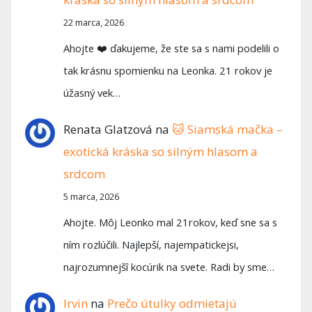
22 marca, 2026
Ahojte ❤️ ďakujeme, že ste sa s nami podelili o
tak krásnu spomienku na Leonka. 21 rokov je
úžasný vek…
Renata Glatzová
na
🐱 Siamská mačka –
exotická kráska so silným hlasom a
srdcom
5 marca, 2026
Ahojte. Môj Leonko mal 21rokov, keď sne sa s
ním rozlúčili. Najlepší, najempatickejsi,
najrozumnejšî kocúrik na svete. Radi by sme…
Irvin
na
Prečo útulky odmietajú