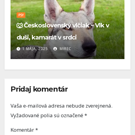
PSY
🐶 Ktorý pes je pre teba najlepší?
Vyber si podľa seba, nie podľa
rebríčka
22 APRÍLA, 2025
MIREC
Pridaj komentár
Vaša e-mailová adresa nebude zverejnená.
Vyžadované polia sú označené
*
Komentár
*