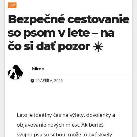
PSY
Bezpečné cestovanie
so psom v lete – na
čo si dať pozor ☀️
Mirec
19 APRÍLA, 2025
Leto je ideálny čas na výlety, dovolenky a
objavovanie nových miest. Ak berieš
svojho psa so sebou, môže to byť skvelý