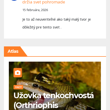
držia svet pohromade
15 februára, 2026
Je to až neuveriteľné ako taký malý tvor je
dôležitý pre tento svet .
Atlas
PES
kochvostá
🐕 Maďarská vyžl
s
koho je vhodná 