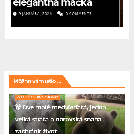
pre deti?
3 MÁJA, 2025
0 COMMENTS
Môžno vám ušlo ...
VZŤAH ČLOVEKA A ZVIERAŤA
🐻 Dve malé medvieďatá, jedna
veľká strata a obrovská snaha
zachrániť život