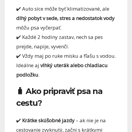
✔️ Auto síce môže byť klimatizované, ale
dlhý pobyt v sede, stres a nedostatok vody
môžu psa vyčerpať.
✔️ Každé 2 hodiny zastav, nech sa pes
prejde, napije, vyvenčí.
✔️ Vždy maj po ruke misku a fľašu s vodou.
Ideálne aj
vlhký uterák alebo chladiacu
podložku
.
🧳 Ako pripraviť psa na
cestu?
✔️
Krátke skúšobné jazdy
– ak nie je na
cestovanie zvyknutý, začni s krátkymi