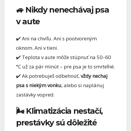
🚙 Nikdy nenechávaj psa
v aute
✔️ Ani na chvíľu. Ani s pootvoreným
oknom. Ani v tieni.
✔️ Teplota v aute môže stúpnuť na 50–60
°C už za pár minút – pre psa je to smrteľné.
✔️ Ak potrebuješ odbehnúť,
vždy nechaj
psa s niekým vonku
, alebo si naplánuj
zastávky vopred.
🌬 Klimatizácia nestačí,
prestávky sú dôležité