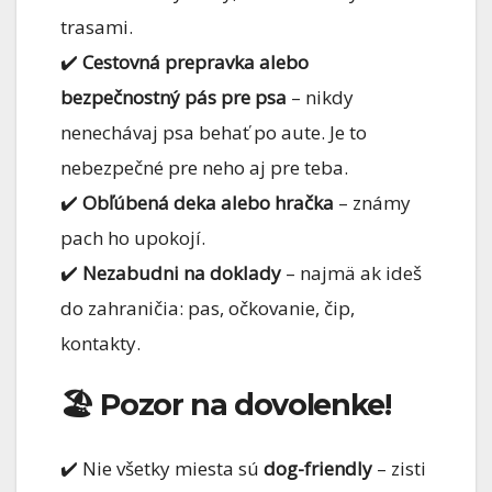
trasami.
✔️
Cestovná prepravka alebo
bezpečnostný pás pre psa
– nikdy
nenechávaj psa behať po aute. Je to
nebezpečné pre neho aj pre teba.
✔️
Obľúbená deka alebo hračka
– známy
pach ho upokojí.
✔️
Nezabudni na doklady
– najmä ak ideš
do zahraničia: pas, očkovanie, čip,
kontakty.
🏖 Pozor na dovolenke!
✔️ Nie všetky miesta sú
dog-friendly
– zisti