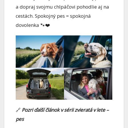
a dopraj svojmu chlpáčovi pohodlie aj na
cestách. Spokojný pes = spokojná
dovolenka 🐾❤️
🔗
Pozri ďalší článok v sérii zvieratá v lete –
pes