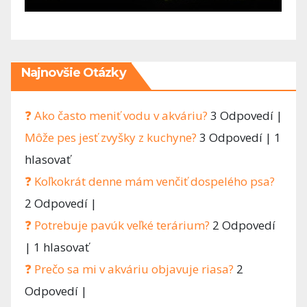
e? Človek
 hneď
Najnovšie Otázky
❓ Ako často meniť vodu v akváriu?
3 Odpovedí
|
Môže pes jesť zvyšky z kuchyne?
3 Odpovedí
|
1
hlasovať
❓ Koľkokrát denne mám venčiť dospelého psa?
2 Odpovedí
|
❓ Potrebuje pavúk veľké terárium?
2 Odpovedí
|
1 hlasovať
❓ Prečo sa mi v akváriu objavuje riasa?
2
Odpovedí
|