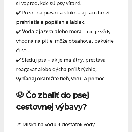
si vopred, kde sú psy vítané.
✔️ Pozor na piesok a slnko – aj tam hrozí
prehriatie a popálenie labiek
.
✔️
Voda z jazera alebo mora
– nie je vždy
vhodná na pitie, môže obsahovať baktérie
či soľ.
✔️ Sleduj psa – ak je malátny, prestáva
reagovať alebo dýcha príliš rýchlo,
vyhľadaj okamžite tieň, vodu a pomoc
.
🐶 Čo zbaliť do psej
cestovnej výbavy?
📌 Miska na vodu + dostatok vody