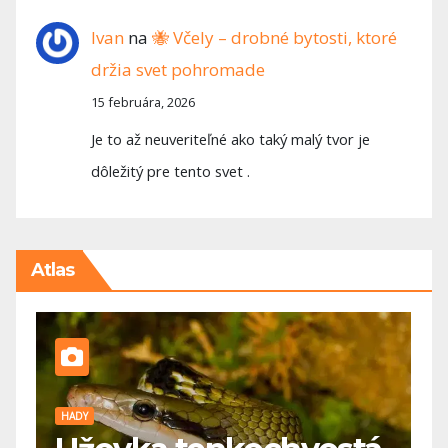
Ivan
na
🐝 Včely – drobné bytosti, ktoré
držia svet pohromade
15 februára, 2026
Je to až neuveriteľné ako taký malý tvor je
dôležitý pre tento svet .
Atlas
PES