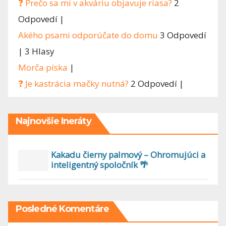
❓ Prečo sa mi v akváriu objavuje riasa?
2
Odpovedí
|
Akého psami odporúčate do domu
3 Odpovedí
|
3 Hlasy
Morča píska
|
❓ Je kastrácia mačky nutná?
2 Odpovedí
|
Najnovšie Ineráty
Kakadu čierny palmový – Ohromujúci a
inteligentný spoločník 🌴
Posledné Komentáre