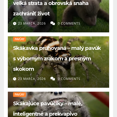
veľká strata a obrovská snaha
zachrániť život
23 MARCA, 2026
0 COMMENTS
PAVÚKY
Skákavka pruhovaná – malý pavúk
s výborným zrakom a presným
skokom
23 MARCA, 2026
0 COMMENTS
PAVÚKY
Skákajúce pavúčiky – malé,
inteligentné a prekvapivo