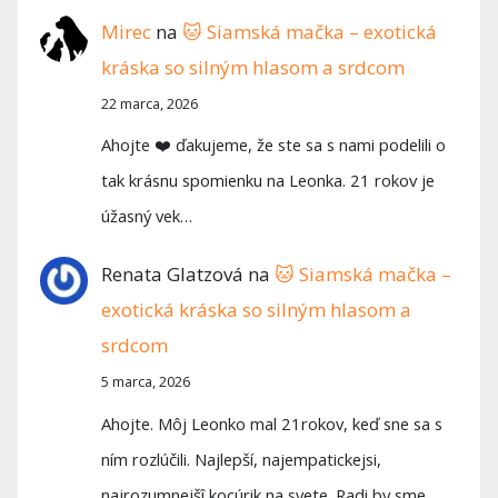
Mirec
na
🐱 Siamská mačka – exotická
kráska so silným hlasom a srdcom
22 marca, 2026
Ahojte ❤️ ďakujeme, že ste sa s nami podelili o
tak krásnu spomienku na Leonka. 21 rokov je
úžasný vek…
Renata Glatzová
na
🐱 Siamská mačka –
exotická kráska so silným hlasom a
srdcom
5 marca, 2026
Ahojte. Môj Leonko mal 21rokov, keď sne sa s
ním rozlúčili. Najlepší, najempatickejsi,
najrozumnejšî kocúrik na svete. Radi by sme…