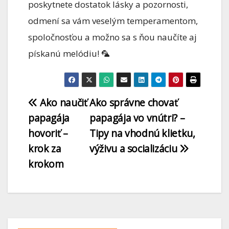
poskytnete dostatok lásky a pozornosti,
odmení sa vám veselým temperamentom,
spoločnosťou a možno sa s ňou naučíte aj
pískanú melódiu! 🦜
Ako naučiť
Ako správne chovať
papagája
papagája vo vnútri? –
hovoriť –
Tipy na vhodnú klietku,
krok za
výživu a socializáciu
krokom