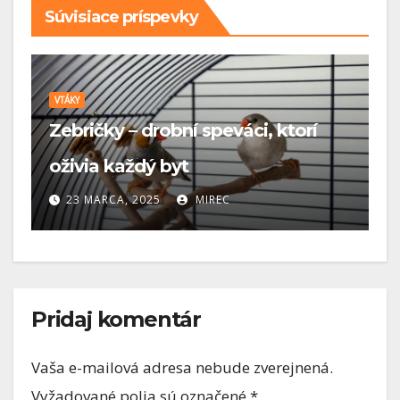
Súvisiace príspevky
VTÁKY
i, ktorí
Najčastejšie chyby pri chove
papagája v byte
20 MARCA, 2025
MIREC
Pridaj komentár
Vaša e-mailová adresa nebude zverejnená.
Vyžadované polia sú označené
*