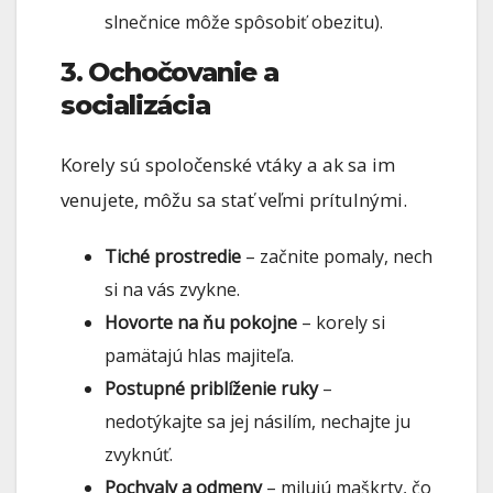
slnečnice môže spôsobiť obezitu).
3. Ochočovanie a
socializácia
Korely sú spoločenské vtáky a ak sa im
venujete, môžu sa stať veľmi prítulnými.
Tiché prostredie
– začnite pomaly, nech
si na vás zvykne.
Hovorte na ňu pokojne
– korely si
pamätajú hlas majiteľa.
Postupné priblíženie ruky
–
nedotýkajte sa jej násilím, nechajte ju
zvyknúť.
Pochvaly a odmeny
– milujú maškrty, čo