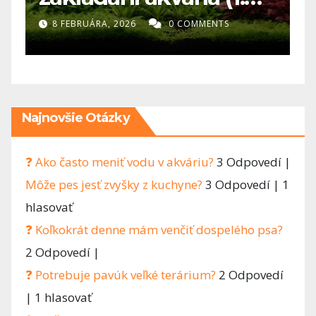
- Najväčšia chyba
ktoré ovpl
A, 2026
0 COMMENTS
2 FEBRUÁRA, 2026
aristike? Človek
všetko hneď
Najnovšie Otázky
❓ Ako často meniť vodu v akváriu?
3 Odpovedí
|
Môže pes jesť zvyšky z kuchyne?
3 Odpovedí
|
1
hlasovať
❓ Koľkokrát denne mám venčiť dospelého psa?
2 Odpovedí
|
❓ Potrebuje pavúk veľké terárium?
2 Odpovedí
|
1 hlasovať