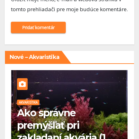
tomto prehliadači pre moje budúce komentáre.
Nové – Akvaristika
AKVARISTIKA
právne
Kam umies
šľať pri
akvárium v
aní akvária (1.
dome – ro