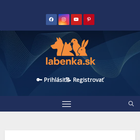
🔑 Prihlásiť
📝 Registrovať