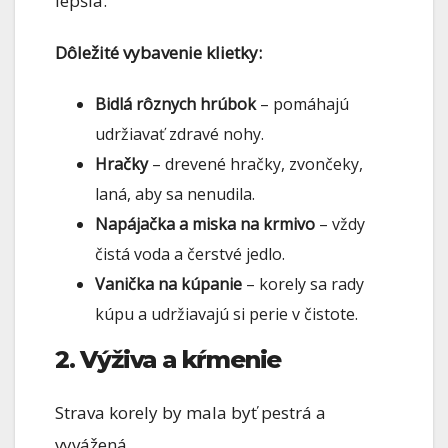
lepšia.
Dôležité vybavenie klietky:
Bidlá rôznych hrúbok
– pomáhajú
udržiavať zdravé nohy.
Hračky
– drevené hračky, zvončeky,
laná, aby sa nenudila.
Napájačka a miska na krmivo
– vždy
čistá voda a čerstvé jedlo.
Vanička na kúpanie
– korely sa rady
kúpu a udržiavajú si perie v čistote.
2. Výživa a kŕmenie
Strava korely by mala byť pestrá a
vyvážená.