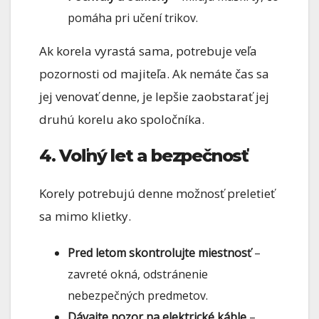
pomáha pri učení trikov.
Ak korela vyrastá sama, potrebuje veľa
pozornosti od majiteľa. Ak nemáte čas sa
jej venovať denne, je lepšie zaobstarať jej
druhú korelu ako spoločníka.
4. Voľný let a bezpečnosť
Korely potrebujú denne možnosť preletieť
sa mimo klietky.
Pred letom skontrolujte miestnosť
–
zavreté okná, odstránenie
nebezpečných predmetov.
Dávajte pozor na elektrické káble
–