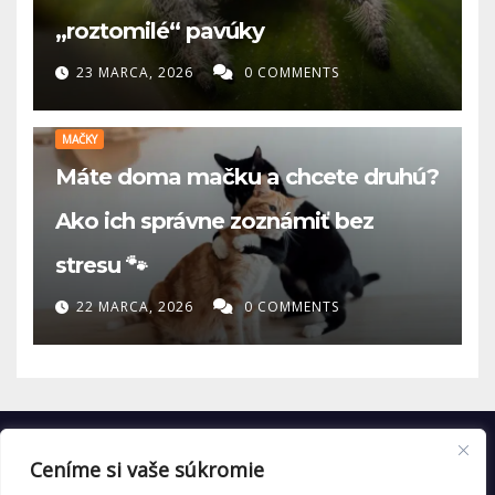
„roztomilé“ pavúky
23 MARCA, 2026
0 COMMENTS
MAČKY
Máte doma mačku a chcete druhú?
Ako ich správne zoznámiť bez
stresu 🐾
22 MARCA, 2026
0 COMMENTS
Ceníme si vaše súkromie