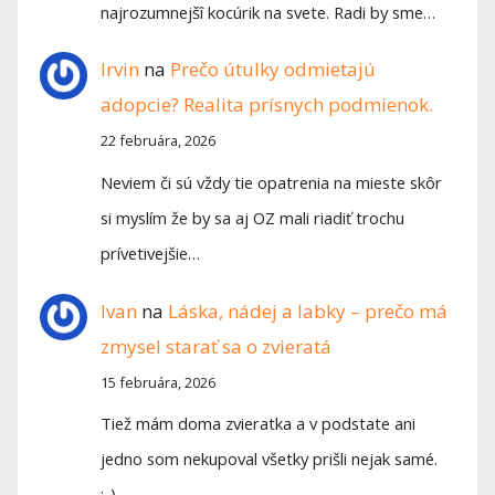
najrozumnejšî kocúrik na svete. Radi by sme…
Irvin
na
Prečo útulky odmietajú
adopcie? Realita prísnych podmienok.
22 februára, 2026
Neviem či sú vždy tie opatrenia na mieste skôr
si myslím že by sa aj OZ mali riadiť trochu
prívetivejšie…
Ivan
na
Láska, nádej a labky – prečo má
zmysel starať sa o zvieratá
15 februára, 2026
Tiež mám doma zvieratka a v podstate ani
jedno som nekupoval všetky prišli nejak samé.
:-)