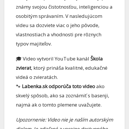
známy svojou čistotnosťou, inteligenciou a
osobitým správaním. V nasledujúcom
videu sa dozviete viac o jeho pôvode,
vlastnostiach a vhodnosti pre rôznych
typov majiteľov.
🎓 Video vytvoril YouTube kanál
Škola
zvierat
, ktorý prináša kvalitné, edukačné
videá o zvieratách.
🐾
Labenka.sk odporúča toto video
ako
skvelý spôsob, ako sa zoznámiť s basenji,
najmä ak o tomto plemene uvažujete.
Upozornenie: Video nie je naším autorským
dielom. Je zdieľané z verejne dostupného