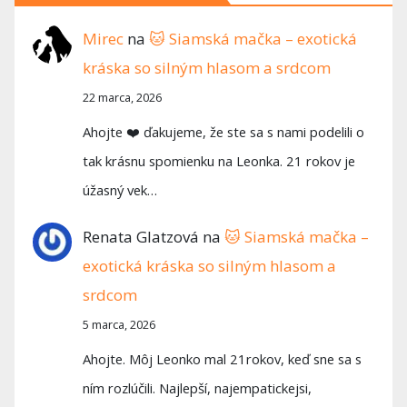
Mirec
na
🐱 Siamská mačka – exotická
kráska so silným hlasom a srdcom
22 marca, 2026
Ahojte ❤️ ďakujeme, že ste sa s nami podelili o
tak krásnu spomienku na Leonka. 21 rokov je
úžasný vek…
Renata Glatzová
na
🐱 Siamská mačka –
exotická kráska so silným hlasom a
srdcom
5 marca, 2026
Ahojte. Môj Leonko mal 21rokov, keď sne sa s
ním rozlúčili. Najlepší, najempatickejsi,