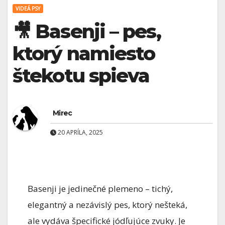
VIDEÁ PSY
🎥 Basenji – pes,
ktorý namiesto
štekotu spieva
Mirec
20 APRÍLA, 2025
Basenji je jedinečné plemeno – tichý,
elegantný a nezávislý pes, ktorý nešteká,
ale vydáva špecifické jódľujúce zvuky. Je