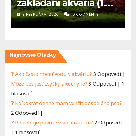
zakladaní akvária (1.
d
diel)- Najväčšia chyba
k
8 FEBRUÁRA, 2026
0 COMMENTS
v akvaristike? Človek
chce všetko hneď
Najnovšie Otázky
❓ Ako často meniť vodu v akváriu?
3 Odpovedí
|
Môže pes jesť zvyšky z kuchyne?
3 Odpovedí
|
1
hlasovať
❓ Koľkokrát denne mám venčiť dospelého psa?
2 Odpovedí
|
❓ Potrebuje pavúk veľké terárium?
2 Odpovedí
|
1 hlasovať