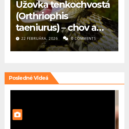
Užovka tenkochvostá

(Orthriophis
k
taeniurus) – chov a
p
starostlivosť
22 FEBRUÁRA, 2026
0 COMMENTS
Posledné Videá
VIDEÁ HLODAVCE
V