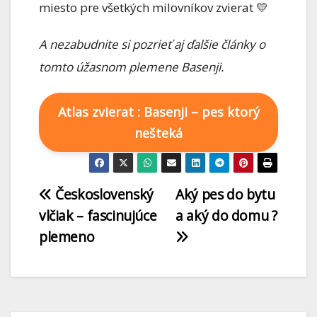
miesto pre všetkých milovníkov zvierat 💛
A nezabudnite si pozrieť aj ďalšie články o
tomto úžasnom plemene Basenji.
Atlas zvierat : Basenji – pes ktorý
nešteká
Československý
Aký pes do bytu
vlčiak – fascinujúce
a aký do domu ?
plemeno