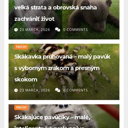
veľká strata a obrovská snaha
zachrániť život
23 MARCA, 2026
0 COMMENTS
PAVÚKY
Skákavka pruhovaná – malý pavúk
s výborným zrakom a presným
skokom
23 MARCA, 2026
0 COMMENTS
PAVÚKY
Skákajúce pavúčiky – malé,