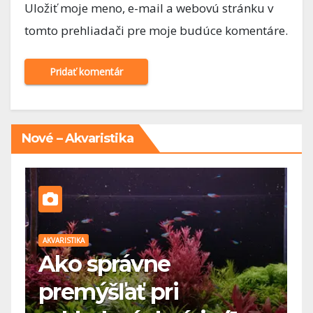
Uložiť moje meno, e-mail a webovú stránku v
tomto prehliadači pre moje budúce komentáre.
Nové – Akvaristika
AKVARISTIKA
AK
Ako správne
premýšľať pri
a