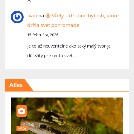
Ivan
na
🐝 Včely – drobné bytosti, ktoré
držia svet pohromade
15 februára, 2026
Je to až neuveriteľné ako taký malý tvor je
dôležitý pre tento svet .
Atlas
HADY
P