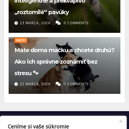
inteligentné a prekvapivo
„roztomilé“ pavúky
23 MARCA, 2026
0 COMMENTS
MAČKY
Máte doma mačku a chcete druhú?
Ako ich správne zoznámiť bez
stresu 🐾
22 MARCA, 2026
0 COMMENTS
Ceníme si vaše súkromie