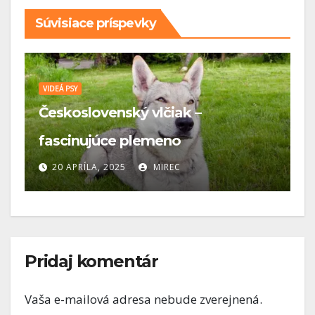
Súvisiace príspevky
VIDEÁ PSY
e
Československý vlčiak –
V
fascinujúce plemeno
A
20 APRÍLA, 2025
MIREC
Pridaj komentár
Vaša e-mailová adresa nebude zverejnená.