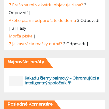
❓ Prečo sa mi v akváriu objavuje riasa?
2
Odpovedí
|
Akého psami odporúčate do domu
3 Odpovedí
|
3 Hlasy
Morča píska
|
❓ Je kastrácia mačky nutná?
2 Odpovedí
|
Najnovšie Ineráty
Kakadu čierny palmový – Ohromujúci a
inteligentný spoločník 🌴
Posledné Komentáre