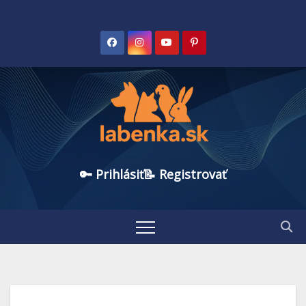
🔑 Prihlásiť
📝 Registrovať