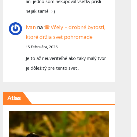
ani jedno som nekupoval všetky prišli
nejak samé. :-)
Ivan
na
🐝 Včely – drobné bytosti,
ktoré držia svet pohromade
15 februára, 2026
Je to až neuveriteľné ako taký malý tvor
je dôležitý pre tento svet .
Atlas