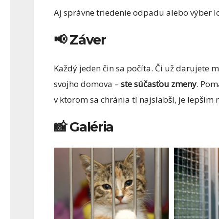
Aj správne triedenie odpadu alebo výber 
📢 Záver
Každý jeden čin sa počíta. Či už darujete m
svojho domova –
ste súčasťou zmeny
. Pom
v ktorom sa chránia tí najslabší, je lepším
📸 Galéria