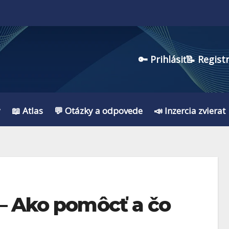
🔑 Prihlásiť
📝 Regist
y
📖 Atlas
💬 Otázky a odpovede
📣 Inzercia zvierat
 – Ako pomôcť a čo