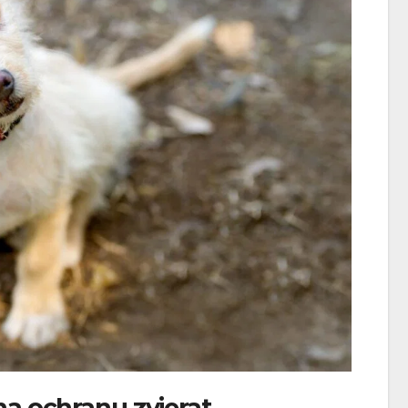
chce vše
na ochranu zvierat