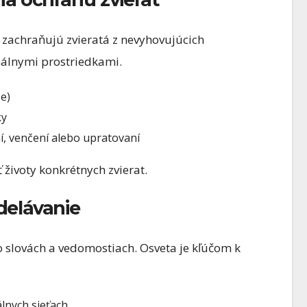
zachraňujú zvieratá z nevyhovujúcich
álnymi prostriedkami.
e)
ky
í, venčení alebo upratovaní
ivoty konkrétnych zvierat.
delávanie
j o slovách a vedomostiach. Osveta je kľúčom k
álnych sieťach