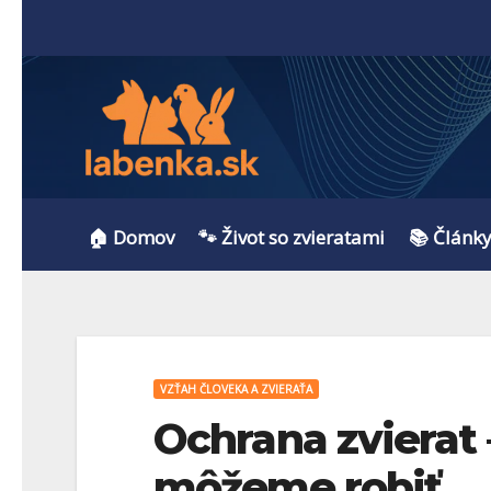
🏠 Domov
🐾 Život so zvieratami
📚 Článk
VZŤAH ČLOVEKA A ZVIERAŤA
Ochrana zvierat
môžeme robiť