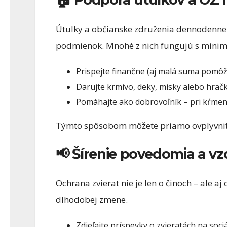
Útulky a občianske združenia dennodenne 
podmienok. Mnohé z nich fungujú s minim
Prispejte finančne (aj malá suma pomôž
Darujte krmivo, deky, misky alebo hrač
Pomáhajte ako dobrovoľník – pri kŕmen
Týmto spôsobom môžete priamo ovplyvniť ž
📢 Šírenie povedomia a vz
Ochrana zvierat nie je len o činoch – ale a
dlhodobej zmene.
Zdieľajte príspevky o zvieratách na soci