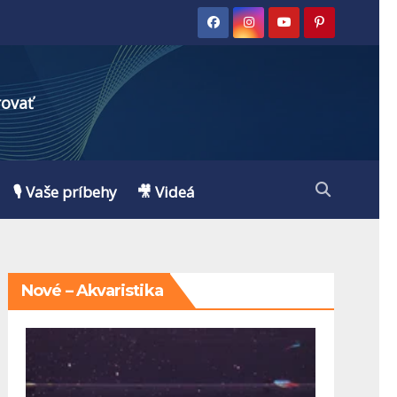
rovať
🎙️ Vaše príbehy
🎥 Videá
Nové – Akvaristika