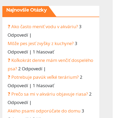
tko hneď
Najnovšie Otázky
❓ Ako často meniť vodu v akváriu?
3
Odpovedí
|
Môže pes jesť zvyšky z kuchyne?
3
Odpovedí
|
1 hlasovať
❓ Koľkokrát denne mám venčiť dospelého
psa?
2 Odpovedí
|
❓ Potrebuje pavúk veľké terárium?
2
Odpovedí
|
1 hlasovať
❓ Prečo sa mi v akváriu objavuje riasa?
2
Odpovedí
|
Akého psami odporúčate do domu
3