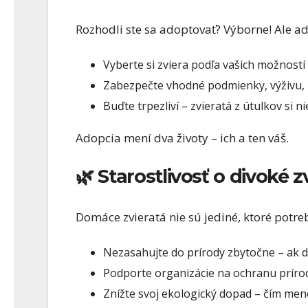
Rozhodli ste sa adoptovať? Výborne! Ale a
Vyberte si zviera podľa vašich možností
Zabezpečte vhodné podmienky, výživu, p
Buďte trpezliví – zvieratá z útulkov si 
Adopcia mení dva životy – ich a ten váš.
🌿 Starostlivosť o divoké z
Domáce zvieratá nie sú jediné, ktoré potr
Nezasahujte do prírody zbytočne – ak d
Podporte organizácie na ochranu príro
Znížte svoj ekologický dopad – čím mene