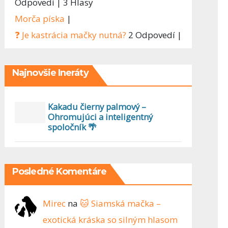
Odpovedí
|
3 Hlasy
Morča píska
|
❓ Je kastrácia mačky nutná?
2 Odpovedí
|
Najnovšie Ineráty
Kakadu čierny palmový –
Ohromujúci a inteligentný
spoločník 🌴
Posledné Komentáre
Mirec
na
🐱 Siamská mačka –
exotická kráska so silným hlasom