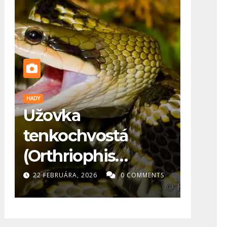
HADY
PES
Užovka
🐕 Maďar
tenkochvostá
pre koho
(Orthriophis
a čo pot
taeniurus) – chov a
22 FEBRUÁRA, 2026
0 COMMENTS
20 FEBRUÁRA, 2
starostlivosť