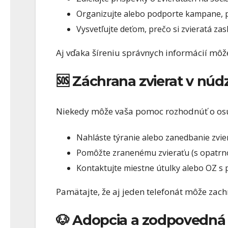
Organizujte alebo podporte kampane, p
Vysvetľujte deťom, prečo si zvieratá zas
Aj vďaka šíreniu správnych informácií môž
🆘 Záchrana zvierat v núdz
Niekedy môže vaša pomoc rozhodnúť o osu
Nahláste týranie alebo zanedbanie zvie
Pomôžte zranenému zvieraťu (s opatrn
Kontaktujte miestne útulky alebo OZ s
Pamätajte, že aj jeden telefonát môže zachr
🐶 Adopcia a zodpovedná s