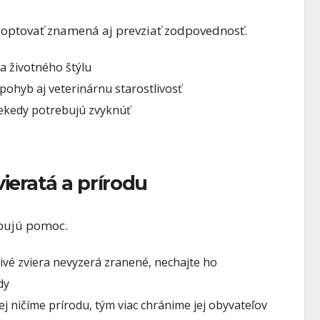
doptovať znamená aj prevziať zodpovednosť.
 a životného štýlu
ohyb aj veterinárnu starostlivosť
niekedy potrebujú zvyknúť
vieratá a prírodu
ebujú pomoc.
ivé zviera nevyzerá zranené, nechajte ho
dy
j ničíme prírodu, tým viac chránime jej obyvateľov