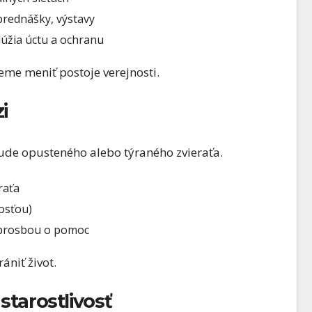
rednášky, výstavy
lúžia úctu a ochranu
eme meniť postoje verejnosti.
i
de opusteného alebo týraného zvieraťa.
raťa
osťou)
 prosbou o pomoc
ániť život.
tarostlivosť