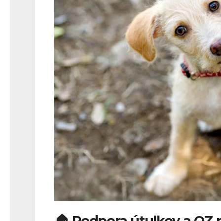
🏠 Podpora útulkov a OZ 