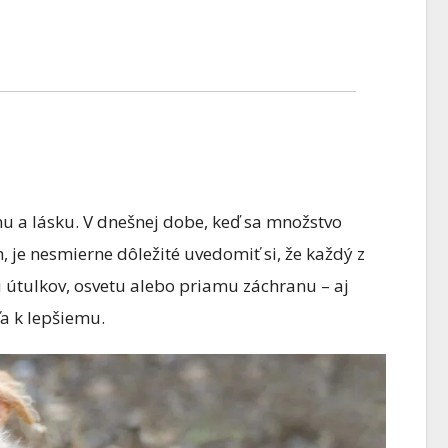
ARISTIKA
AKVARISTIKA
nu a lásku. V dnešnej dobe, keď sa množstvo
ko správne
Ako sprá
 je nesmierne dôležité uvedomiť si, že každý z
remýšľať pri
premýšľať
u útulkov, osvetu alebo priamu záchranu – aj
akladaní akvária
zakladaní 
ťa k lepšiemu.
2. diel): Nezačni
diel)- Naj
8 FEBRUÁRA, 2026
0 COMMENTS
8 FEBRUÁRA, 2026
ybami, začni
chyba v
lavou
akvaristi