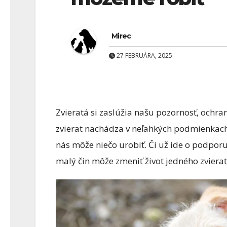
Mirec
27 FEBRUÁRA, 2025
AKVARISTIKA
AKV
Zvieratá si zaslúžia našu pozornosť, ochra
🐠 Akvaristika –
A
zvierat nachádza v neľahkých podmienkach,
viac než len ryby v
p
nás môže niečo urobiť. Či už ide o podpor
skle
z
malý čin môže zmeniť život jedného zviera
(
1 FEBRUÁRA, 2026
1 COMMENTS
r
h