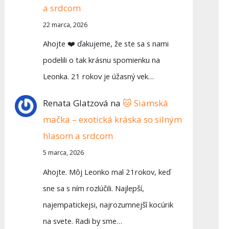
a srdcom
22 marca, 2026
Ahojte ❤️ ďakujeme, že ste sa s nami
podelili o tak krásnu spomienku na
Leonka. 21 rokov je úžasný vek…
Renata Glatzová
na
🐱 Siamská
mačka – exotická kráska so silným
hlasom a srdcom
5 marca, 2026
Ahojte. Môj Leonko mal 21rokov, keď
sne sa s ním rozlúčili. Najlepší,
najempatickejsi, najrozumnejšî kocúrik
na svete. Radi by sme…