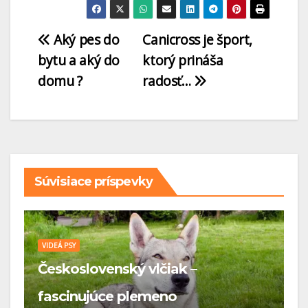
Aký pes do
Canicross je šport,
bytu a aký do
ktorý prináša
domu ?
radosť…
Súvisiace príspevky
VIDEÁ PSY
V
e
Československý vlčiak –

fascinujúce plemeno
š