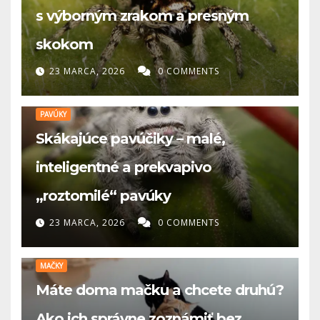
s výborným zrakom a presným
skokom
23 MARCA, 2026
0 COMMENTS
PAVÚKY
Skákajúce pavúčiky – malé,
inteligentné a prekvapivo
„roztomilé“ pavúky
23 MARCA, 2026
0 COMMENTS
MAČKY
Máte doma mačku a chcete druhú?
Ako ich správne zoznámiť bez