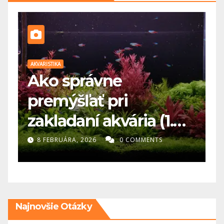
AKVARISTIKA
AK
Ako správne
premýšľať pri
a
zakladaní akvária (1.
d
diel)- Najväčšia chyba
k
8 FEBRUÁRA, 2026
0 COMMENTS
v akvaristike? Človek
chce všetko hneď
Najnovšie Otázky