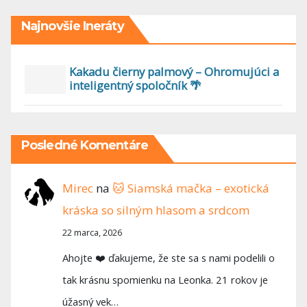
Najnovšie Ineráty
Kakadu čierny palmový – Ohromujúci a
inteligentný spoločník 🌴
Posledné Komentáre
Mirec
na
🐱 Siamská mačka – exotická
kráska so silným hlasom a srdcom
22 marca, 2026
Ahojte ❤️ ďakujeme, že ste sa s nami podelili o
tak krásnu spomienku na Leonka. 21 rokov je
úžasný vek…