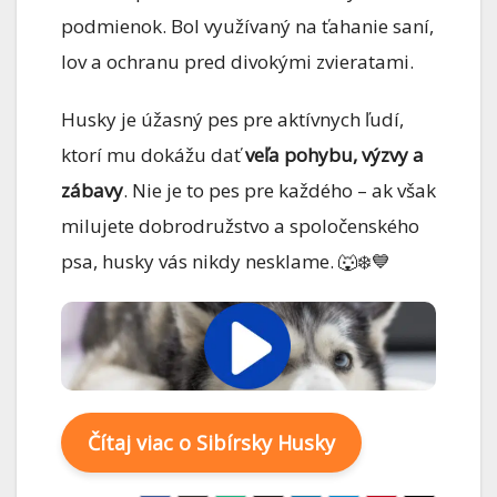
podmienok. Bol využívaný na ťahanie saní,
lov a ochranu pred divokými zvieratami.
Husky je úžasný pes pre aktívnych ľudí,
ktorí mu dokážu dať
veľa pohybu, výzvy a
zábavy
. Nie je to pes pre každého – ak však
milujete dobrodružstvo a spoločenského
psa, husky vás nikdy nesklame. 🐺❄️💙
Čítaj viac o Sibírsky Husky