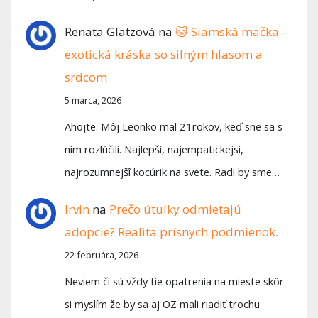
Renata Glatzová
na
🐱 Siamská mačka –
exotická kráska so silným hlasom a
srdcom
5 marca, 2026
Ahojte. Môj Leonko mal 21rokov, keď sne sa s
ním rozlúčili. Najlepší, najempatickejsi,
najrozumnejšî kocúrik na svete. Radi by sme…
Irvin
na
Prečo útulky odmietajú
adopcie? Realita prísnych podmienok.
22 februára, 2026
Neviem či sú vždy tie opatrenia na mieste skôr
si myslím že by sa aj OZ mali riadiť trochu