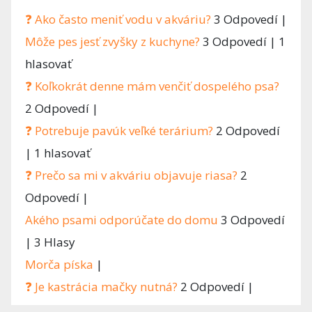
❓ Ako často meniť vodu v akváriu?
3 Odpovedí
|
Môže pes jesť zvyšky z kuchyne?
3 Odpovedí
|
1
hlasovať
❓ Koľkokrát denne mám venčiť dospelého psa?
2 Odpovedí
|
❓ Potrebuje pavúk veľké terárium?
2 Odpovedí
|
1 hlasovať
❓ Prečo sa mi v akváriu objavuje riasa?
2
Odpovedí
|
Akého psami odporúčate do domu
3 Odpovedí
|
3 Hlasy
Morča píska
|
❓ Je kastrácia mačky nutná?
2 Odpovedí
|