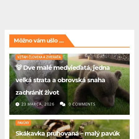
Môžno vám ušlo ...
VZŤAH ČLOVEKA A ZVIERAŤA
🐻 Dve malé medvieďatá, jedna
veľká strata a obrovská snaha
zachrániť život
23 MARCA, 2026
0 COMMENTS
PAVÚKY
Skákavka pruhovaná – malý pavúk