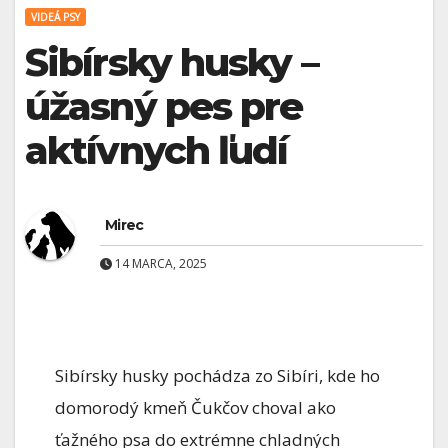
VIDEÁ PSY
Sibírsky husky –
úžasný pes pre
aktívnych ľudí
Mirec
14 MARCA, 2025
Sibírsky husky pochádza zo Sibíri, kde ho
domorodý kmeň Čukčov choval ako
ťažného psa do extrémne chladných