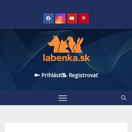
🔑 Prihlásiť
📝 Registrovať