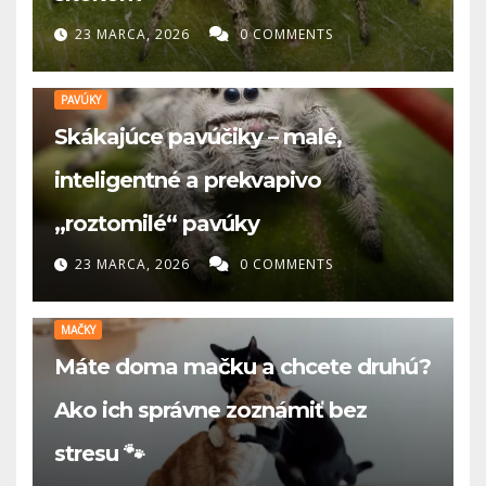
23 MARCA, 2026
0 COMMENTS
PAVÚKY
Skákajúce pavúčiky – malé,
inteligentné a prekvapivo
„roztomilé“ pavúky
23 MARCA, 2026
0 COMMENTS
MAČKY
Máte doma mačku a chcete druhú?
Ako ich správne zoznámiť bez
stresu 🐾