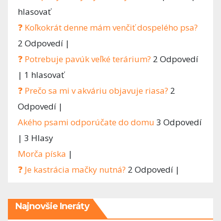
hlasovať
❓ Koľkokrát denne mám venčiť dospelého psa?
2 Odpovedí
|
❓ Potrebuje pavúk veľké terárium?
2 Odpovedí
|
1 hlasovať
❓ Prečo sa mi v akváriu objavuje riasa?
2
Odpovedí
|
Akého psami odporúčate do domu
3 Odpovedí
|
3 Hlasy
Morča píska
|
❓ Je kastrácia mačky nutná?
2 Odpovedí
|
Najnovšie Ineráty