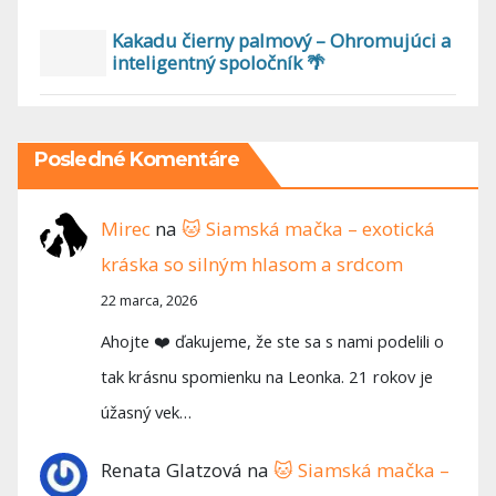
Kakadu čierny palmový – Ohromujúci a
inteligentný spoločník 🌴
Posledné Komentáre
Mirec
na
🐱 Siamská mačka – exotická
kráska so silným hlasom a srdcom
22 marca, 2026
Ahojte ❤️ ďakujeme, že ste sa s nami podelili o
tak krásnu spomienku na Leonka. 21 rokov je
úžasný vek…
Renata Glatzová
na
🐱 Siamská mačka –