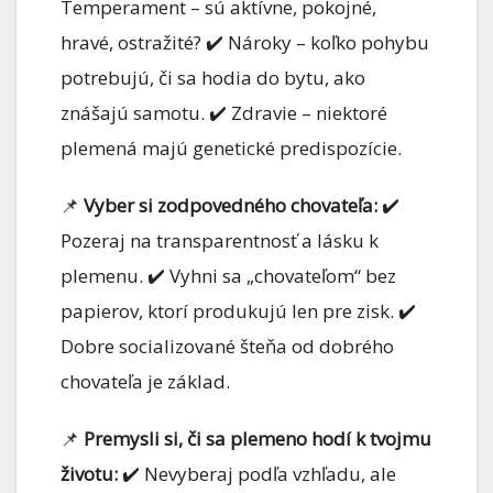
Temperament – sú aktívne, pokojné,
hravé, ostražité? ✔️ Nároky – koľko pohybu
potrebujú, či sa hodia do bytu, ako
znášajú samotu. ✔️ Zdravie – niektoré
plemená majú genetické predispozície.
📌
Vyber si zodpovedného chovateľa:
✔️
Pozeraj na transparentnosť a lásku k
plemenu. ✔️ Vyhni sa „chovateľom“ bez
papierov, ktorí produkujú len pre zisk. ✔️
Dobre socializované šteňa od dobrého
chovateľa je základ.
📌
Premysli si, či sa plemeno hodí k tvojmu
životu:
✔️ Nevyberaj podľa vzhľadu, ale