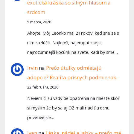
exotická kráska so silným hlasom a
srdcom
5 marca, 2026
Ahojte. Môj Leonko mal 21rokov, keď sne sa s
ním rozlúčili. Najlepší, najempatickejsi,
najrozumnejšî kocúrik na svete. Radi by sme…
Irvin
na
Prečo útulky odmietajú
adopcie? Realita prísnych podmienok.
22 februára, 2026
Neviem či sú vždy tie opatrenia na mieste skôr
si myslím že by sa aj OZ mali riadiť trochu
prívetivejšie…
Ivan
na
Láska, nádej a labky – prečo má