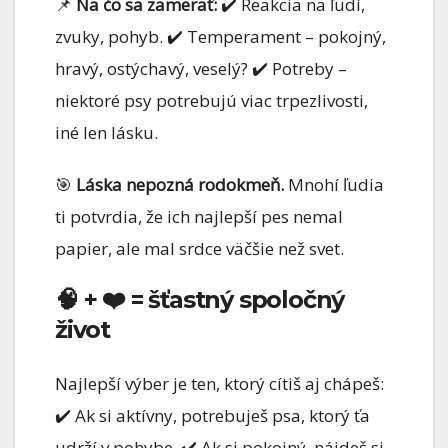
📌
Na čo sa zamerať:
✔️ Reakcia na ľudí,
zvuky, pohyb. ✔️ Temperament – pokojný,
hravý, ostýchavý, veselý? ✔️ Potreby –
niektoré psy potrebujú viac trpezlivosti,
iné len lásku.
🎯
Láska nepozná rodokmeň.
Mnohí ľudia
ti potvrdia, že ich najlepší pes nemal
papier, ale mal srdce väčšie než svet.
🧠 + ❤️ = šťastný spoločný
život
Najlepší výber je ten, ktorý cítiš aj chápeš:
✔️ Ak si aktívny, potrebuješ psa, ktorý ťa
udrží v pohybe. ✔️ Ak si pokojný, nájdeš si