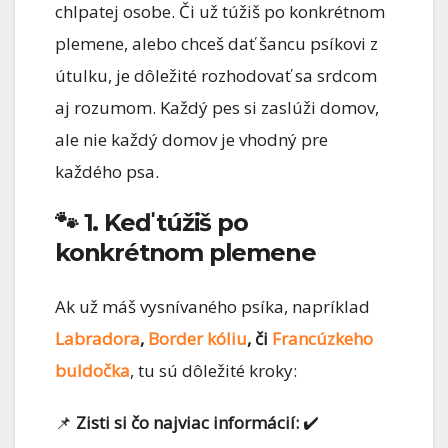
chlpatej osobe. Či už túžiš po konkrétnom
plemene, alebo chceš dať šancu psíkovi z
útulku, je dôležité rozhodovať sa srdcom
aj rozumom. Každý pes si zaslúži domov,
ale nie každý domov je vhodný pre
každého psa.
🐾 1. Keď túžiš po
konkrétnom plemene
Ak už máš vysnívaného psíka, napríklad
Labradora
,
Border kóliu
, či
Francúzkeho
buldočka
, tu sú dôležité kroky:
📌
Zisti si čo najviac informácií:
✔️