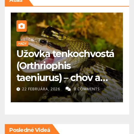
PES
vka tenkochvostá
🐕 Maďars
hriophis
koho je 
iurus) – chov a
potrebuj
ostlivosť
RUÁRA, 2026
0 COMMENTS
20 FEBRUÁRA, 20
Posledné Videá