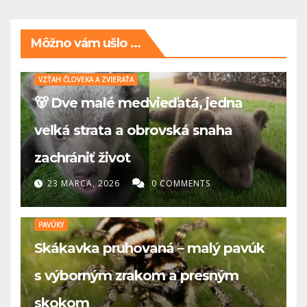
Môžno vám ušlo ...
VZŤAH ČLOVEKA A ZVIERAŤA
🐻 Dve malé medvieďatá, jedna
veľká strata a obrovská snaha
zachrániť život
23 MARCA, 2026
0 COMMENTS
PAVÚKY
Skákavka pruhovaná – malý pavúk
s výborným zrakom a presným
skokom