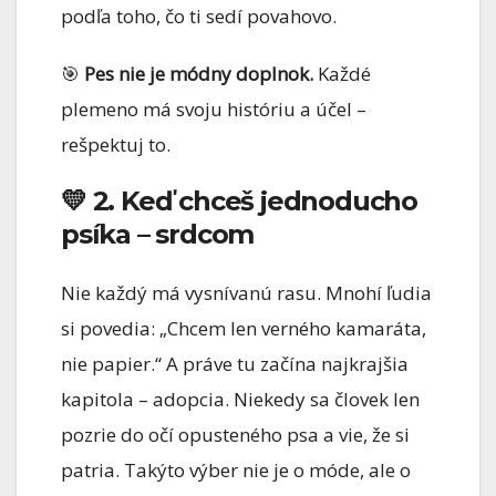
podľa toho, čo ti sedí povahovo.
🎯
Pes nie je módny doplnok.
Každé
plemeno má svoju históriu a účel –
rešpektuj to.
💛 2. Keď chceš jednoducho
psíka – srdcom
Nie každý má vysnívanú rasu. Mnohí ľudia
si povedia: „Chcem len verného kamaráta,
nie papier.“ A práve tu začína najkrajšia
kapitola – adopcia. Niekedy sa človek len
pozrie do očí opusteného psa a vie, že si
patria. Takýto výber nie je o móde, ale o