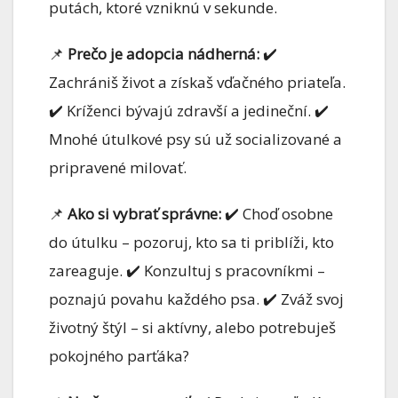
putách, ktoré vzniknú v sekunde.
📌
Prečo je adopcia nádherná:
✔️
Zachrániš život a získaš vďačného priateľa.
✔️ Kríženci bývajú zdravší a jedineční. ✔️
Mnohé útulkové psy sú už socializované a
pripravené milovať.
📌
Ako si vybrať správne:
✔️ Choď osobne
do útulku – pozoruj, kto sa ti priblíži, kto
zareaguje. ✔️ Konzultuj s pracovníkmi –
poznajú povahu každého psa. ✔️ Zváž svoj
životný štýl – si aktívny, alebo potrebuješ
pokojného parťáka?