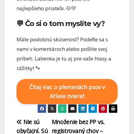
najlepšieho priateľa. 🐶💛
💬 Čo si o tom myslíte vy?
Máte podobnú skúsenosť? Podeľte sa s
nami v komentároch alebo pošlite svoj
príbeh. Labenka je tu aj pre vaše hlasy a
zážitky! 🐾
Čítaj viac o plemenách psov v
Atlase zvierat
Nie sú
Množenie bez PP vs.
obyčajní. Sú
registrovaný chov –