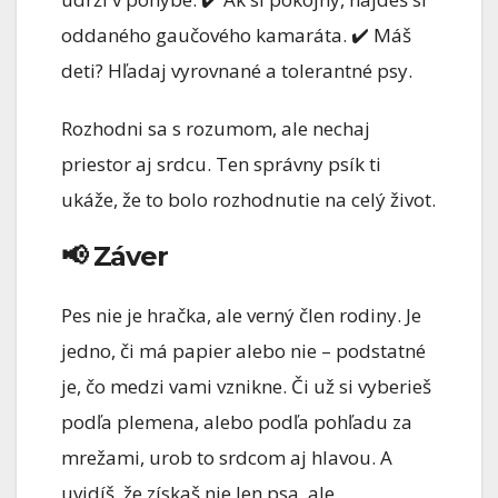
oddaného gaučového kamaráta. ✔️ Máš
deti? Hľadaj vyrovnané a tolerantné psy.
Rozhodni sa s rozumom, ale nechaj
priestor aj srdcu. Ten správny psík ti
ukáže, že to bolo rozhodnutie na celý život.
📢 Záver
Pes nie je hračka, ale verný člen rodiny. Je
jedno, či má papier alebo nie – podstatné
je, čo medzi vami vznikne. Či už si vyberieš
podľa plemena, alebo podľa pohľadu za
mrežami, urob to srdcom aj hlavou. A
uvidíš, že získaš nie len psa, ale