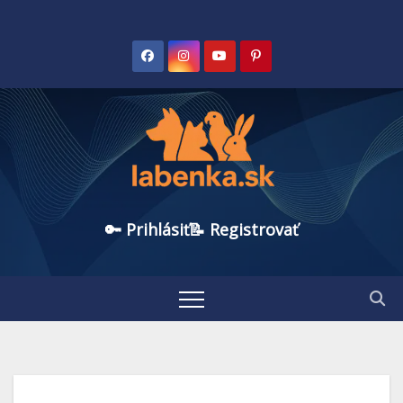
🔑 Prihlásiť
📝 Registrovať