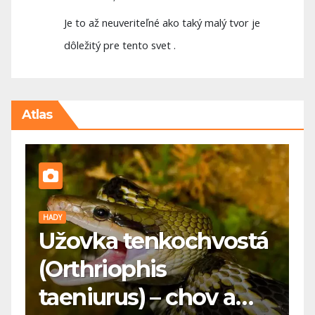
Je to až neuveriteľné ako taký malý tvor je
dôležitý pre tento svet .
Atlas
PES
ostá
🐕 Maďarská vyžla: pre
koho je vhodná a čo
a
potrebuje?