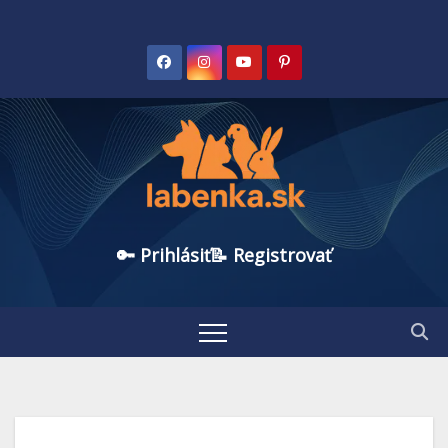
🔑 Prihlásiť
📝 Registrovať