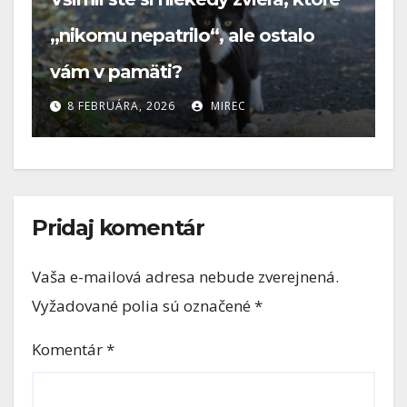
ZVIERATÁ A SVET OKOLO NÁS
🐾 Mačka ako zabijak: Ničia
Z
domáce mačky prírodu?
N
14 JÚLA, 2025
MIREC
Pridaj komentár
Vaša e-mailová adresa nebude zverejnená.
Vyžadované polia sú označené
*
Komentár
*