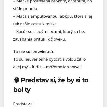
– Mačka postrelená brokom, ochrnutá, no
stále priadla.
– Mača s amputovanou labkou, ktoré si aj
tak našlo cestu k miske.
– Kocúr so slepými očami, ktorý sa bez
zaváhania pritúlil k človeku.
To
nie sú len zvieratá
.
To sú neuveriteľné bytosti s vôľou žiť, o
akej my – ľudia – môžeme len snívať.
🧠 Predstav si, že by si to
bol ty
Predstav si: