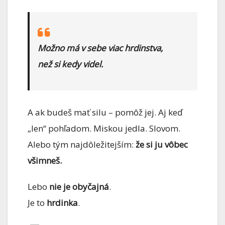
Možno má v sebe viac hrdinstva,
než si kedy videl.
A ak budeš mať silu – pomôž jej. Aj keď
„len“ pohľadom. Miskou jedla. Slovom.
Alebo tým najdôležitejším:
že si ju vôbec
všimneš.
Lebo
nie je obyčajná
.
Je to
hrdinka
.