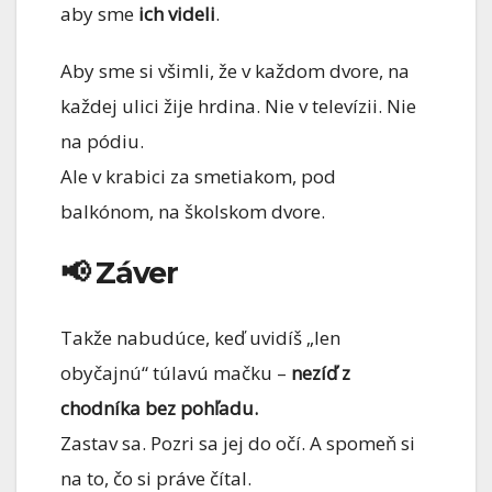
aby sme
ich videli
.
Aby sme si všimli, že v každom dvore, na
každej ulici žije hrdina. Nie v televízii. Nie
na pódiu.
Ale v krabici za smetiakom, pod
balkónom, na školskom dvore.
📢 Záver
Takže nabudúce, keď uvidíš „len
obyčajnú“ túlavú mačku –
nezíď z
chodníka bez pohľadu.
Zastav sa. Pozri sa jej do očí. A spomeň si
na to, čo si práve čítal.