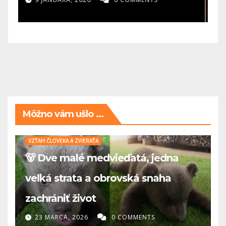
Môžno vám ušlo ...
VZŤAH ČLOVEKA A ZVIERAŤA
🐻 Dve malé medvieďatá, jedna
veľká strata a obrovská snaha
zachrániť život
23 MARCA, 2026
0 COMMENTS