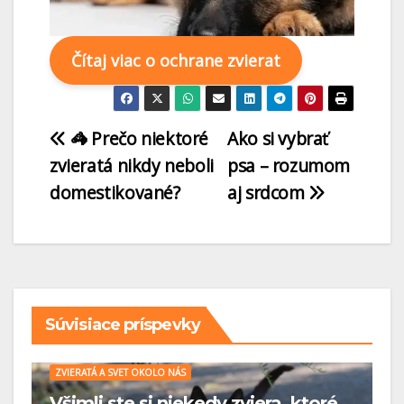
Čítaj viac o ochrane zvierat
🦓 Prečo niektoré
Ako si vybrať
zvieratá nikdy neboli
psa – rozumom
domestikované?
aj srdcom
Súvisiace príspevky