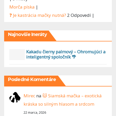
Morča píska
|
❓ Je kastrácia mačky nutná?
2 Odpovedí
|
Najnovšie Ineráty
Kakadu čierny palmový – Ohromujúci a
inteligentný spoločník 🌴
Posledné Komentáre
Mirec
na
🐱 Siamská mačka – exotická
kráska so silným hlasom a srdcom
22 marca, 2026