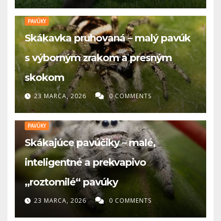
PAVÚKY
Skákavka pruhovaná – malý pavúk
s výborným zrakom a presným
skokom
23 MARCA, 2026
0 COMMENTS
PAVÚKY
Skákajúce pavúčiky – malé,
inteligentné a prekvapivo
„roztomilé“ pavúky
23 MARCA, 2026
0 COMMENTS