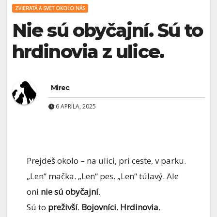
ZVIERATÁ A SVET OKOLO NÁS
Nie sú obyčajní. Sú to
hrdinovia z ulice.
Mirec
6 APRÍLA, 2025
Prejdeš okolo – na ulici, pri ceste, v parku.
„Len“ mačka. „Len“ pes. „Len“ túlavý. Ale
oni
nie sú obyčajní
.
Sú to
preživší
.
Bojovníci
.
Hrdinovia
.