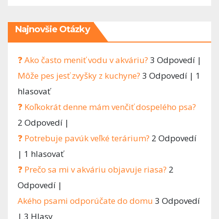
Najnovšie Otázky
❓ Ako často meniť vodu v akváriu?
3 Odpovedí
|
Môže pes jesť zvyšky z kuchyne?
3 Odpovedí
|
1
hlasovať
❓ Koľkokrát denne mám venčiť dospelého psa?
2 Odpovedí
|
❓ Potrebuje pavúk veľké terárium?
2 Odpovedí
|
1 hlasovať
❓ Prečo sa mi v akváriu objavuje riasa?
2
Odpovedí
|
Akého psami odporúčate do domu
3 Odpovedí
|
3 Hlasy