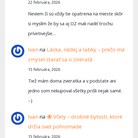
22 februára, 2026
Neviem či sú vždy tie opatrenia na mieste skôr
si myslím že by sa aj OZ mali riadiť trochu
prívetivejšie…
Ivan
na
Láska, nádej a labky – prečo má
zmysel starať sa o zvieratá
15 februára, 2026
Tiež mám doma zvieratka a v podstate ani
jedno som nekupoval všetky prišli nejak samé.
:-)
Ivan
na
🐝 Včely – drobné bytosti, ktoré
držia svet pohromade
15 februára, 2026