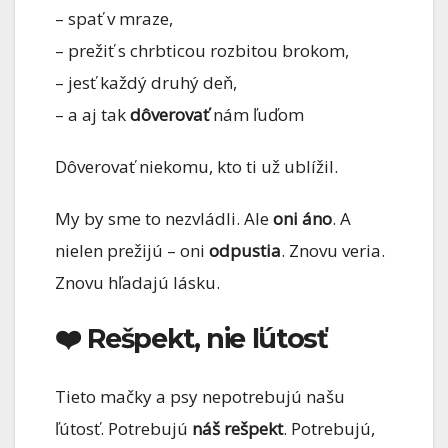
– spať v mraze,
– prežiť s chrbticou rozbitou brokom,
– jesť každý druhý deň,
– a aj tak
dôverovať
nám ľuďom
Dôverovať niekomu, kto ti už ublížil.
My by sme to nezvládli. Ale
oni áno
. A
nielen prežijú – oni
odpustia
. Znovu veria.
Znovu hľadajú lásku.
❤️ Rešpekt, nie ľútosť
Tieto mačky a psy nepotrebujú našu
ľútosť. Potrebujú
náš rešpekt
. Potrebujú,