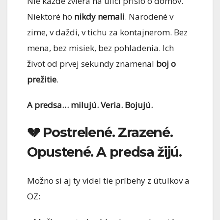
Nie každé zviera na ulici prišlo o domov.
Niektoré ho
nikdy nemali
. Narodené v
zime, v daždi, v tichu za kontajnerom. Bez
mena, bez misiek, bez pohladenia. Ich
život od prvej sekundy znamenal
boj o
prežitie
.
A predsa… milujú. Veria. Bojujú.
💔 Postrelené. Zrazené.
Opustené. A predsa žijú.
Možno si aj ty videl tie príbehy z útulkov a
OZ: