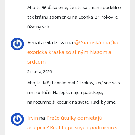
Ahojte ❤️ ďakujeme, že ste sa s nami podelili o
tak krásnu spomienku na Leonka. 21 rokov je
úžasný vek…
Renata Glatzová
na
🐱 Siamská mačka –
exotická kráska so silným hlasom a
srdcom
5 marca, 2026
Ahojte. Môj Leonko mal 21rokov, keď sne sa s
ním rozlúčili. Najlepší, najempatickejsi,
najrozumnejšî kocúrik na svete. Radi by sme…
Irvin
na
Prečo útulky odmietajú
adopcie? Realita prísnych podmienok.